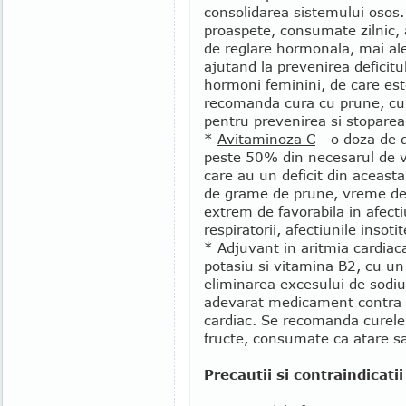
consolidarea sistemului osos.
proaspete, consumate zilnic, 
de reglare hormonala, mai ale
ajutand la prevenirea deficitu
hormoni feminini, de care est
recomanda cura cu prune, cu
pentru prevenirea si stoparea 
*
Avitaminoza C
- o doza de 
peste 50% din necesarul de v
care au un deficit din acea
de grame de prune, vreme de
extrem de favorabila in afecti
respiratorii, afectiunile insoti
* Adjuvant in aritmia cardiaca
potasiu si vitamina B2, cu un
eliminarea excesului de sodi
adevarat medicament contra hi
cardiac. Se recomanda curele
fructe, consumate ca atare s
Precautii si contraindicatii