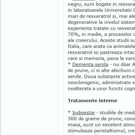
negru, sunt bogate in resvera
in laboratoarele Universitatii 
mari de resveratrol si, mai al
degenerative la nivelul siste
experienta tratate cu resverat
70%, in medie, a proceselor de
ale creierului. Aceste studii 
Italia, care arata ca animale
resveratrol isi pastreaza inta
care si memoria, pana la vars
*
Dementa senila
- nu doar A
de prune, ci si alte afectiuni
senile. Doua substante active
neoclorogenic, administrate s
nealterata a unor functii cog
Tratamente interne
*
Indigestie
- studiile de med
300 de grame de prune, cons
masa, sunt un excelent stimu
stimuleaza peristaltismul, cre