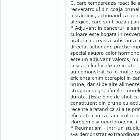
C, care tempereaza reactiile a
resveratrolul din coaja prunel
histaminic, actionand ca un ca
alergice, care sunt baza apari
*
Adjuvant in cancerul la san
culoare este bogata in resvera
aratat ca aceasta substanta a
directa, actionand practic imp
special asupra celor hormono-
este un adjuvant valoros, nu 
ci si a celor localizate in uter
au demonstrat ca in multe ca
eficienta chimioterapiei in 
prune, dar si de alte alimente
strugurii negri, afinele, murel
durata. (Este bine de stiut ca
constituent din prune cu acti
recente aratand ca si alte pri
eficiente contra cancerului la
clorogenic si neoclorogenic.)
*
Reumatism
- intr-un studiu
s-a demonstrat extraordinara