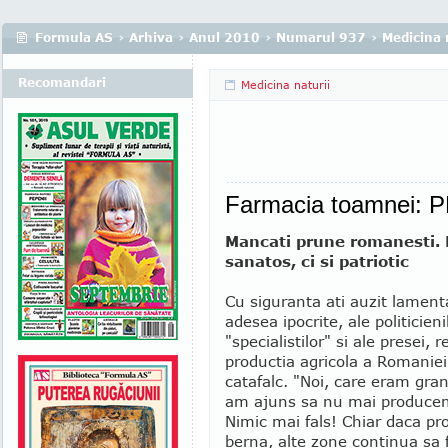
Formula AS
›
Arhiva
›
Anul 2010
›
Numarul 937
›
Medicina 
Recomandari
Medicina naturii
Farmacia toamnei:
Mancati prune romanesti. 
sanatos, ci si patriotic
Cu siguranta ati auzit lamenta
adesea ipocrite, ale politicieni
"specialistilor" si ale presei, r
productia agricola a Romaniei
catafalc. "Noi, care eram gran
am ajuns sa nu mai producem
Nimic mai fals! Chiar daca pr
berna, alte zone continua sa 