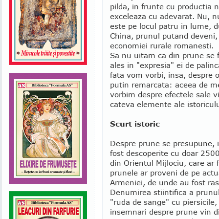
pilda, in frunte cu productia
exceleaza cu adevarat. Nu, nu
este pe locul patru in lume, d
China, prunul putand deveni, 
economiei rurale romanesti.
Sa nu uitam ca din prune se f
ales in "expresia" ei de palinc
fata vom vorbi, insa, despre o
putin remarcata: aceea de me
vorbim despre efectele sale 
cateva elemente ale istoriculu
Scurt istoric
Despre prune se presupune, in
fost descoperite cu doar 2500
din Orientul Mijlociu, care ar 
prunele ar proveni de pe actual
Armeniei, de unde au fost ras
Denumirea stiintifica a prunu
"ruda de sange" cu piersicile,
insemnari despre prune vin d