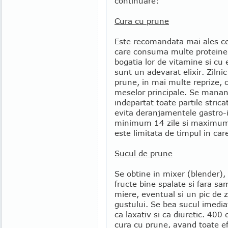
continuare:
Cura cu prune
Este recomandata mai ales ce
care consuma multe proteine 
bogatia lor de vitamine si cu 
sunt un adevarat elixir. Zil
prune, in mai multe reprize,
meselor principale. Se mananc
indepartat toate partile stric
evita deranjamentele gastro-
minimum 14 zile si maximum o
este limitata de timpul in ca
Sucul de prune
Se obtine in mixer (blender)
fructe bine spalate si fara sa
miere, eventual si un pic de
gustului. Se bea sucul imediat
ca laxativ si ca diuretic. 400 d
cura cu prune, avand toate efe