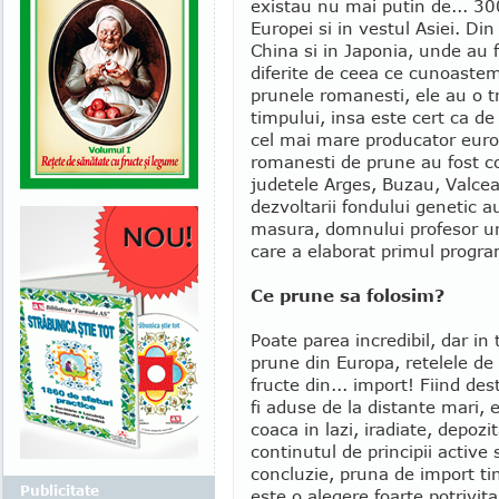
existau nu mai putin de... 30
Europei si in vestul Asiei. Di
China si in Japonia, unde au f
diferite de ceea ce cunoastem
prunele romanesti, ele au o tr
timpului, insa este cert ca d
cel mai mare producator europ
romanesti de prune au fost co
judetele Arges, Buzau, Valcea s
dezvoltarii fondului genetic 
masura, domnului profesor un
care a elaborat primul progra
Ce prune sa folosim?
Poate parea incredibil, dar i
prune din Europa, retelele d
fructe din... import! Fiind des
fi aduse de la distante mari, 
coaca in lazi, iradiate, depozi
continutul de principii active 
concluzie, pruna de import t
Publicitate
este o alegere foarte potrivit