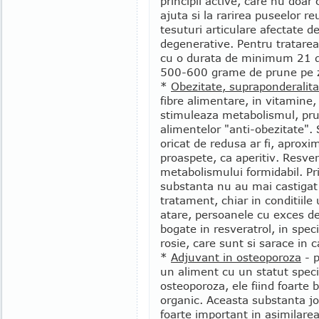
principii active, care nu doar
ajuta si la rarirea puseelor r
tesuturi articulare afectate de
degenerative. Pentru tratare
cu o durata de minimum 21 de
500-600 grame de prune pe zi
*
Obezitate, supraponderalita
fibre alimentare, in vitamine,
stimuleaza metabolismul, prun
alimentelor "anti-obezitate".
oricat de redusa ar fi, aprox
proaspete, ca aperitiv. Resver
metabolismului formidabil. Pr
substanta nu au mai castigat
tratament, chiar in conditiile
atare, persoanele cu exces d
bogate in resveratrol, in spec
rosie, care sunt si sarace in c
*
Adjuvant in osteoporoza
- p
un aliment cu un statut speci
osteoporoza, ele fiind foarte 
organic. Aceasta substanta jo
foarte important in asimilarea 