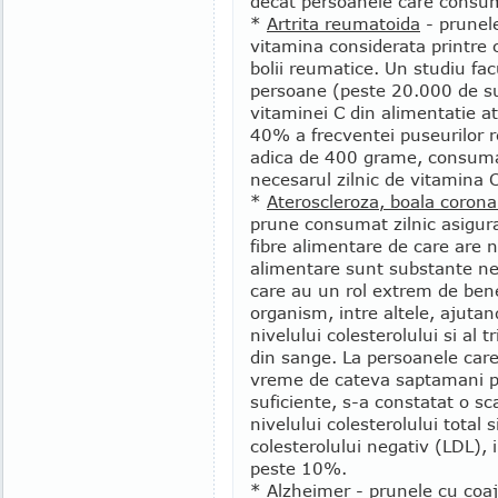
decat persoanele care consuma
*
Artrita reumatoida
- prunele
vitamina considerata printre 
bolii reumatice. Un studiu f
persoane (peste 20.000 de su
vitaminei C din alimentatie a
40% a frecventei puseurilor 
adica de 400 grame, consumat
necesarul zilnic de vitamina C
*
Ateroscleroza, boala corona
prune consumat zilnic asigur
fibre alimentare de care are
alimentare sunt substante ne
care au un rol extrem de ben
organism, intre altele, ajutan
nivelului colesterolului si al tr
din sange. La persoanele ca
vreme de cateva saptamani p
suficiente, s-a constatat o sc
nivelului colesterolului total s
colesterolului negativ (LDL),
peste 10%.
*
Alzheimer
- prunele cu coaj