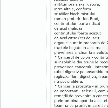
antitumorala s-ar datora,
intre altele, conform
studiilor biochimistului
roman prof. dr. Ion Brad,
continutului foarte ridicat
de acid malic si
continutului foarte scazut
de acid citric (cei doi acizi
organici sunt in proportia de
fructele bogate in acid malic s
prevenirea si chiar la involuti
*
Cancerul de colon
- continut
si insolubile din prune le re
prevenirea cancerului intestina
tubul digestiv pe ansamblu, ac
regleaza flora digestiva, cre
nu pot prolifera.
*
Cancer la prostata
- in pru
de important - seleniul, care 
remedii de prevenire a cancer
preintampina aparitia acestei
toamna cu prune, in care s