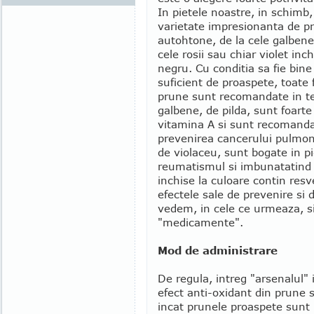
In pietele noastre, in schimb
varietate impresionanta de p
autohtone, de la cele galbene
cele rosii sau chiar violet inch
negru. Cu conditia sa fie bine
suficient de proaspete, toate f
prune sunt recomandate in te
galbene, de pilda, sunt foarte
vitamina A si sunt recomand
prevenirea cancerului pulmona
de violaceu, sunt bogate in p
reumatismul si imbunatatind 
inchise la culoare contin res
efectele sale de prevenire si 
vedem, in cele ce urmeaza, s
"medicamente".
Mod de administrare
De regula, intreg "arsenalul" 
efect anti-oxidant din prune 
incat prunele proaspete sunt 