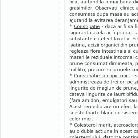
bila, ajutand la o mai buna dig
grasimilor. Observatii clinice 
consumate dupa masa au acela
ajutand la evitarea deranjame
*
Constipatie
- daca ar fi sa f
siguranta acela ar fi pruna, 
substante cu efect laxativ. Fi
isatina, acizii organici din pr
regleaza flora intestinala si 
materiile reziduale intocmai
prune consumat dimineata, 
mililitri, precum si prunele c
*
Constipatie la copiii mici
- s
administreaza de trei ori pe z
lingurite de magiun de prune
cateva lingurite de iaurt bifid
(fara amidon, emulgatori sau
Acest remediu are un efect l
si este foarte bland cu sistem
celor mici.
*
Colesterol marit, ateroscler
au o dubla actiune in acest ca
colesterolului, datorita contin