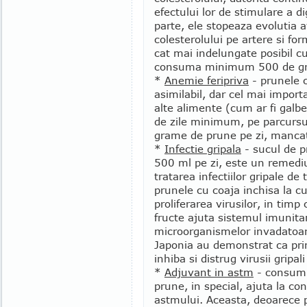
efectului lor de stimulare a d
parte, ele stopeaza evolutia 
colesterolului pe artere si fo
cat mai indelungate posibil c
consuma minimum 500 de gra
*
Anemie feripriva
- prunele c
asimilabil, dar cel mai importa
alte alimente (cum ar fi galb
de zile minimum, pe parcurs
grame de prune pe zi, mancat
*
Infectie gripala
- sucul de 
500 ml pe zi, este un remediu
tratarea infectiilor gripale de 
prunele cu coaja inchisa la cu
proliferarea virusilor, in timp
fructe ajuta sistemul imunita
microorganismelor invadatoare
Japonia au demonstrat ca prin
inhiba si distrug virusii gripali
*
Adjuvant in astm
- consumul
prune, in special, ajuta la con
astmului. Aceasta, deoarece 