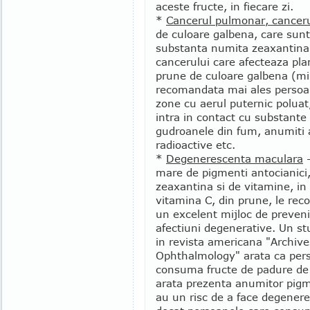
aceste fructe, in fiecare zi.
*
Cancerul pulmonar, canceru
de culoare galbena, care sunt 
substanta numita zeaxantina,
cancerului care afecteaza pla
prune de culoare galbena (m
recomandata mai ales persoan
zone cu aerul puternic poluat
intra in contact cu substante
gudroanele din fum, anumiti a
radioactive etc.
*
Degenerescenta maculara
-
mare de pigmenti antocianici
zeaxantina si de vitamine, in 
vitamina C, din prune, le re
un excelent mijloc de preveni
afectiuni degenerative. Un st
in revista americana "Archive
Ophthalmology" arata ca per
consuma fructe de padure de 
arata prezenta anumitor pigm
au un risc de a face degene