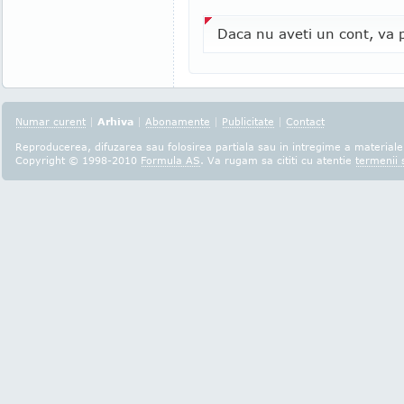
Daca nu aveti un cont, va p
Numar curent
|
Arhiva
|
Abonamente
|
Publicitate
|
Contact
Reproducerea, difuzarea sau folosirea partiala sau in intregime a materialel
Copyright © 1998-2010
Formula AS
. Va rugam sa cititi cu atentie
termenii s