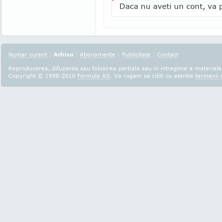
Daca nu aveti un cont, va p
Numar curent
|
Arhiva
|
Abonamente
|
Publicitate
|
Contact
Reproducerea, difuzarea sau folosirea partiala sau in intregime a materialel
Copyright © 1998-2010
Formula AS
. Va rugam sa cititi cu atentie
termenii s