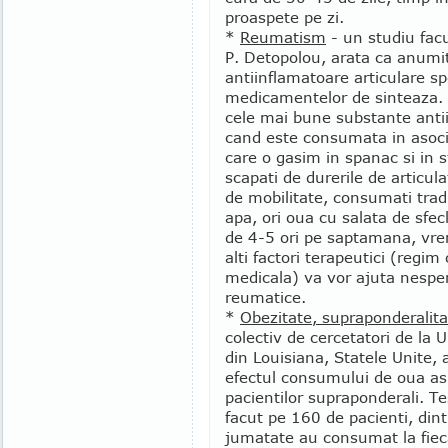
proaspete pe zi.
*
Reumatism
- un studiu facu
P. Detopolou, arata ca anumi
antiinflamatoare articulare s
medicamentelor de sinteaza. 
cele mai bune substante antii
cand este consumata in asocie
care o gasim in spanac si in s
scapati de durerile de articula
de mobilitate, consumati tradi
apa, ori oua cu salata de sfe
de 4-5 ori pe saptamana, vre
alti factori terapeutici (regim
medicala) va vor ajuta nesper
reumatice.
*
Obezitate, supraponderalita
colectiv de cercetatori de la 
din Louisiana, Statele Unite, 
efectul consumului de oua a
pacientilor supraponderali. Te
facut pe 160 de pacienti, dint
jumatate au consumat la fiec