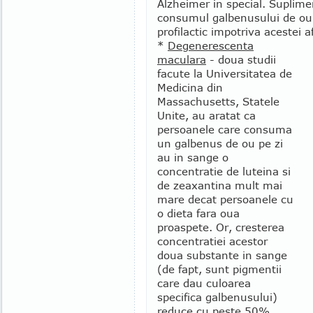
Alzheimer in special. Suplimen
consumul galbenusului de ou 
profilactic impotriva acestei a
*
Degenerescenta
maculara
- doua studii
facute la Universitatea de
Medicina din
Massachusetts, Statele
Unite, au aratat ca
persoanele care consuma
un galbenus de ou pe zi
au in sange o
concentratie de luteina si
de zeaxantina mult mai
mare decat persoanele cu
o dieta fara oua
proaspete. Or, cresterea
concentratiei acestor
doua substante in sange
(de fapt, sunt pigmentii
care dau culoarea
specifica galbenusului)
reduce cu peste 50%