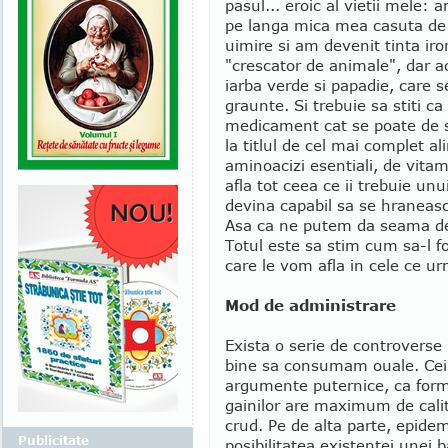
pasul... eroic al vietii mele:
pe langa mica mea casuta de l
uimire si am devenit tinta ironi
"crescator de animale", dar 
iarba verde si papadie, care 
graunte. Si trebuie sa stiti ca
medicament cat se poate de s
la titlul de cel mai complet a
aminoacizi esentiali, de vita
afla tot ceea ce ii trebuie unu
devina capabil sa se hraneasc
Asa ca ne putem da seama de 
Totul este sa stim cum sa-l fo
care le vom afla in cele ce u
Mod de administrare
Exista o serie de controverse
bine sa consumam ouale. Cei m
argumente puternice, ca form
gainilor are maximum de calita
crud. Pe de alta parte, epidem
Publicitate
posibilitatea existentei unei 