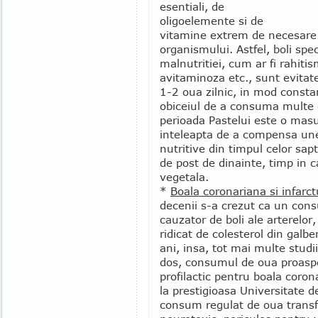
esentiali, de
oligoelemente si de
vitamine extrem de necesare 
organismului. Astfel, boli spec
malnutritiei, cum ar fi rahiti
avitaminoza etc., sunt evita
1-2 oua zilnic, in mod constan
obiceiul de a consuma multe 
perioada Pastelui este o masu
inteleapta de a compensa un
nutritive din timpul celor sa
de post de dinainte, timp in
vegetala.
*
Boala coronariana si infarct
decenii s-a crezut ca un con
cauzator de boli ale arterelor
ridicat de colesterol din galb
ani, insa, tot mai multe studii
dos, consumul de oua proaspet
profilactic pentru boala coro
la prestigioasa Universitate 
consum regulat de oua trans