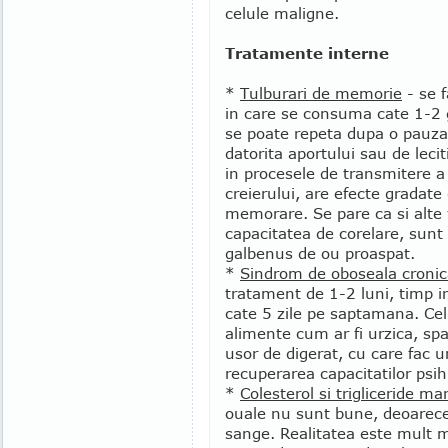
celule maligne.
Tratamente interne
*
Tulburari de memorie
- se 
in care se consuma cate 1-2 
se poate repeta dupa o pauza
datorita aportului sau de lecit
in procesele de transmitere a
creierului, are efecte gradate
memorare. Se pare ca si alte f
capacitatea de corelare, sun
galbenus de ou proaspat.
*
Sindrom de oboseala cronica
tratament de 1-2 luni, timp 
cate 5 zile pe saptamana. Cel
alimente cum ar fi urzica, span
usor de digerat, cu care fac
recuperarea capacitatilor psihi
*
Colesterol si trigliceride mar
ouale nu sunt bune, deoarece 
sange. Realitatea este mult 