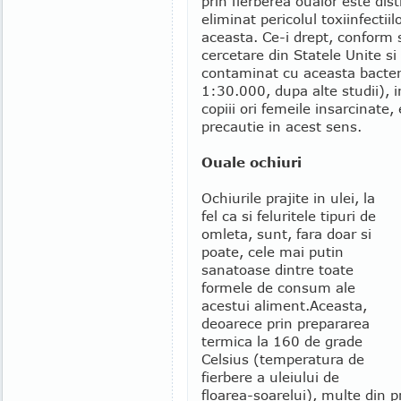
prin fierberea oualor este dis
eliminat pericolul toxiinfecti
aceasta. Ce-i drept, conform s
cercetare din Statele Unite s
contaminat cu aceasta bacter
1:30.000, dupa alte studii), 
copiii ori femeile insarcinate,
precautie in acest sens.
Ouale ochiuri
Ochiurile prajite in ulei, la
fel ca si feluritele tipuri de
omleta, sunt, fara doar si
poate, cele mai putin
sanatoase dintre toate
formele de consum ale
acestui aliment.
Aceasta,
deoarece prin prepararea
termica la 160 de grade
Celsius (temperatura de
fierbere a uleiului de
floarea-soarelui), multe din p