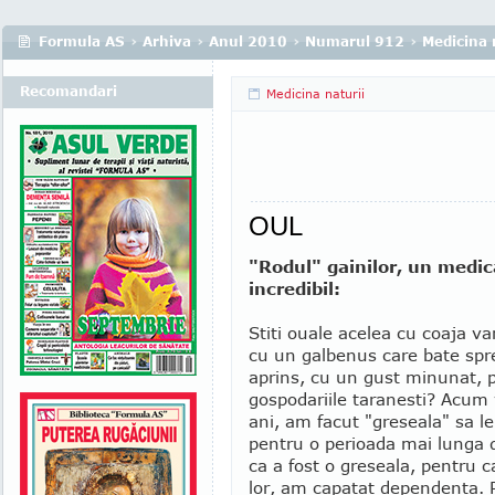
Formula AS
›
Arhiva
›
Anul 2010
›
Numarul 912
›
Medicina 
Recomandari
Medicina naturii
OUL
"Rodul" gainilor, un medi
incredibil:
Stiti ouale acelea cu coaja va
cu un galbenus care bate spre
aprins, cu un gust minunat, 
gospodariile taranesti? Acum
ani, am facut "greseala" sa 
pentru o perioada mai lunga 
ca a fost o greseala, pentru 
lor, am capatat dependenta. P