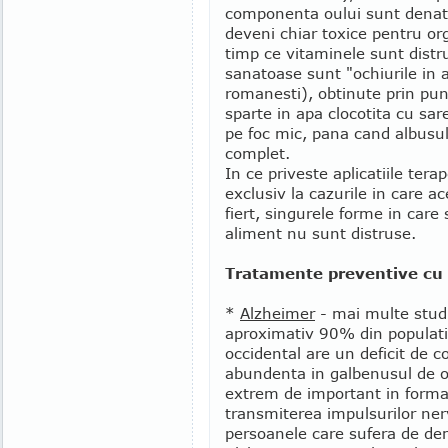
componenta oului sunt denatu
deveni chiar toxice pentru or
timp ce vitaminele sunt distr
sanatoase sunt "ochiurile in 
romanesti), obtinute prin pu
sparte in apa clocotita cu sare
pe foc mic, pana cand albusul
complet.
In ce priveste aplicatiile tera
exclusiv la cazurile in care a
fiert, singurele forme in care
aliment nu sunt distruse.
Tratamente preventive cu
*
Alzheimer
- mai multe studi
aproximativ 90% din populatia
occidental are un deficit de c
abundenta in galbenusul de ou
extrem de important in formare
transmiterea impulsurilor nerv
persoanele care sufera de dem