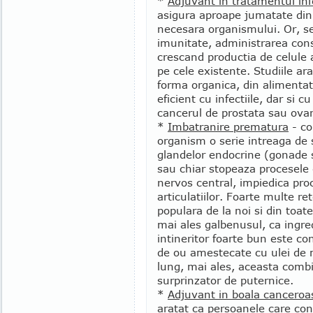
*
Adjuvant in tratamentul infe
asigura aproape jumatate din 
necesara organismului. Or, se
imunitate, administrarea con
crescand productia de celule 
pe cele existente. Studiile ar
forma organica, din alimentat
eficient cu infectiile, dar si 
cancerul de prostata sau ovar
*
Imbatranire prematura
- co
organism o serie intreaga de 
glandelor endocrine (gonade s
sau chiar stopeaza procesele 
nervos central, impiedica proc
articulatiilor. Foarte multe re
populara de la noi si din toate 
mai ales galbenusul, ca ingr
intineritor foarte bun este 
de ou amestecate cu ulei de 
lung, mai ales, aceasta combi
surprinzator de puternice.
*
Adjuvant in boala canceroa
aratat ca persoanele care co