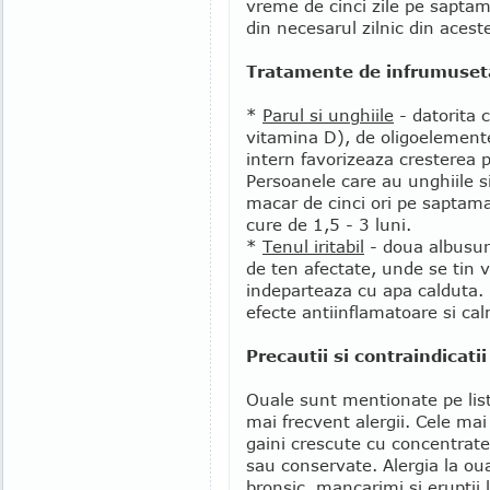
vreme de cinci zile pe sapta
din necesarul zilnic din acest
Tratamente de infrumuset
*
Parul si unghiile
- datorita 
vitamina D), de oligoelemente
intern favorizeaza cresterea p
Persoanele care au unghiile si
macar de cinci ori pe saptam
cure de 1,5 - 3 luni.
*
Tenul iritabil
- doua albusur
de ten afectate, unde se tin
indeparteaza cu apa calduta.
efecte antiinflamatoare si ca
Precautii si contraindicatii
Ouale sunt mentionate pe list
mai frecvent alergii. Cele mai
gaini crescute cu concentrate
sau conservate. Alergia la oua
bronsic, mancarimi si eruptii l