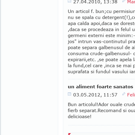
27.04.2010, 13:38
Mar
Un articol f. bun;cu permisiu
nu se spala cu detergent(!),co
apa calda apoi,daca se dorest
,daca se procedeaza in felul u
germeni externi este minim:-s
jos" intrun vas-continutul pr
poate separa galbenusul de albu
consuma crude-galbenusul- d
expirarii,etc. ,se poate apela
la fund,cel care ,inca se mai
suprafata si fundul vasului ia
un aliment foarte sanatos
03.05.2012, 11:57
Fel
Bun articolul!Ador ouale crud
fierb separat.Recomand si oua
delicioase!