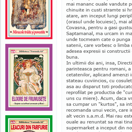
mai mananc ouale vandute pri
chinuite in custi stramte si h
atare, am inceput lungi peripl
(orasul unde locuiesc), mai a
Covasna, pentru a gasi gustoa
Saptamanal, ma urcam in masi
unde tocmeam cate o punga 
satenii, care vorbesc o limb
adesea expresii si constructi
buna.
In ultimii doi ani, insa, Direc
parinteasca pentru romani, a 
cetatenilor, aplicand amenzi i
stateau cuviincios, cu cosule
asa au disparut toti producato
reprofilat pe productia de "cu
uns cu miere). Acum, daca vr
sa cumpar un "kurtos", sa int
recomanda unui vecin, care 
alt vecin s.a.m.d. Mai rau est
ouale au renuntat sa mai tina 
supermarket a inceput din n