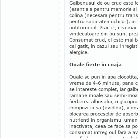
Galbenusul de ou crud este foar
(esentiala pentru memorie si 
colina (necesara pentru trans
pentru sanatatea ochilor), in 
antitumoral. Practic, cea mai
vindecatoare din ou sunt prez
Consumat crud, el este mai b
cel gatit, in cazul sau inregi
alergice.
Ouale fierte in coaja
Ouale se pun in apa clocotita
vreme de 4-6 minute, pana c
se intareste complet, iar gal
ramane moale sau semi-moal
fierberea albusului, o glicopro
compozitia sa (avidina), vino
blocarea proceselor de absorb
nutrienti in organismul uman
inactivata, ceea ce face sa po
consumat intreg oul fara a a