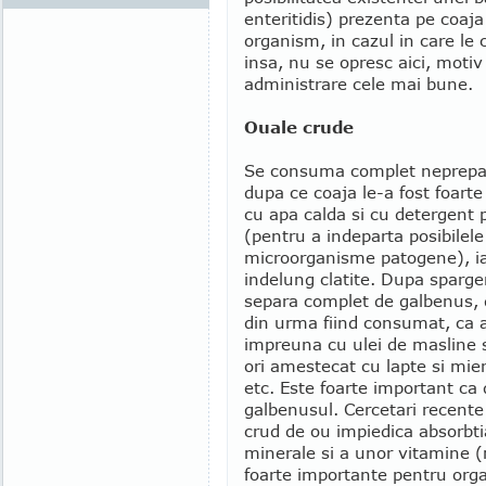
enteritidis) prezenta pe coaja
organism, in cazul in care le
insa, nu se opresc aici, moti
administrare cele mai bune.
Ouale crude
Se consuma complet neprepar
dupa ce coaja le-a fost foarte
cu apa calda si cu detergent 
(pentru a indeparta posibilele
microorganisme patogene), ia
indelung clatite. Dupa sparge
separa complet de galbenus, 
din urma fiind consumat, ca 
impreuna cu ulei de masline s
ori amestecat cu lapte si mier
etc. Este foarte important ca
galbenusul. Cercetari recent
crud de ou impiedica absorbtia
minerale si a unor vitamine (
foarte importante pentru org