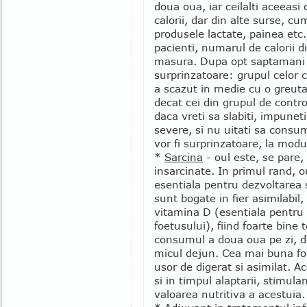
doua oua, iar ceilalti aceeasi 
calorii, dar din alte surse, cu
produsele lactate, painea etc
pacienti, numarul de calorii di
masura. Dupa opt saptamani d
surprinzatoare: grupul celor
a scazut in medie cu o greut
decat cei din grupul de contro
daca vreti sa slabiti, impunet
severe, si nu uitati sa consum
vor fi surprinzatoare, la modu
*
Sarcina
- oul este, se pare,
insarcinate. In primul rand, o
esentiala pentru dezvoltarea 
sunt bogate in fier asimilabil
vitamina D (esentiala pentru 
foetusului), fiind foarte bin
consumul a doua oua pe zi, de
micul dejun. Cea mai buna fo
usor de digerat si asimilat. A
si in timpul alaptarii, stimul
valoarea nutritiva a acestuia.