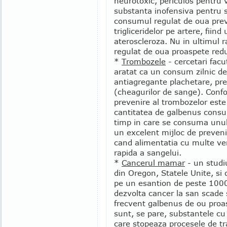
neurotoxic, periculos pentru 
substanta inofensiva pentru s
consumul regulat de oua previ
trigliceridelor pe artere, fiind
ateroscleroza. Nu in ultimul 
regulat de oua proaspete redu
*
Trombozele
- cercetari fac
aratat ca un consum zilnic d
antiagregante plachetare, pr
(cheagurilor de sange). Confo
prevenire al trombozelor este 
cantitatea de galbenus consu
timp in care se consuma unul
un excelent mijloc de preveni
cand alimentatia cu multe ve
rapida a sangelui.
*
Cancerul mamar
- un studiu
din Oregon, Statele Unite, si
pe un esantion de peste 1000 
dezvolta cancer la san scade 
frecvent galbenus de ou proas
sunt, se pare, substantele cu
care stopeaza procesele de tr