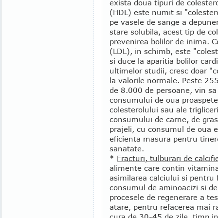
exista doua tipuri de colester
(HDL) este numit si "colester
pe vasele de sange a depuneri
stare solubila, acest tip de co
prevenirea bolilor de inima. C
(LDL), in schimb, este "coles
si duce la aparitia bolilor car
ultimelor studii, cresc doar "
la valorile normale. Peste 25
de 8.000 de persoane, vin sa 
consumului de oua proaspete 
colesterolului sau ale triglice
consumului de carne, de gras
prajeli, cu consumul de oua e
eficienta masura pentru tiner
sanatate.
*
Fracturi, tulburari de calcifi
alimente care contin vitamina
asimilarea calciului si pentru
consumul de aminoacizi si de
procesele de regenerare a tesu
atare, pentru refacerea mai r
cura de 30-45 de zile, timp 