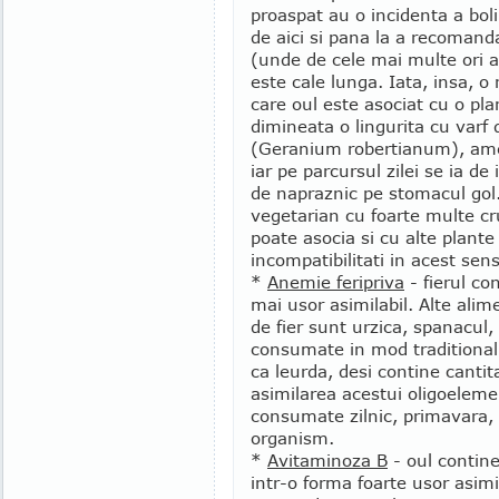
proaspat au o incidenta a bol
de aici si pana la a recomand
(unde de cele mai multe ori a
este cale lunga. Iata, insa, o 
care oul este asociat cu o pl
dimineata o lingurita cu varf
(Geranium robertianum), ame
iar pe parcursul zilei se ia de 
de napraznic pe stomacul gol
vegetarian cu foarte multe c
poate asocia si cu alte plante
incompatibilitati in acest sens
*
Anemie feripriva
- fierul co
mai usor asimilabil. Alte ali
de fier sunt urzica, spanacul,
consumate in mod traditional 
ca leurda, desi contine cantita
asimilarea acestui oligoeleme
consumate zilnic, primavara, 
organism.
*
Avitaminoza B
- oul contine
intr-o forma foarte usor asim