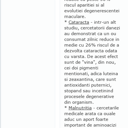
riscul aparitiei si al
evolutiei degenerescentei
maculare.
*
Cataracta
- intr-un alt
studiu, cercetatorii danezi
au demonstrat ca un ou
consumat zilnic reduce in
medie cu 26% riscul de a
dezvolta cataracta odata
cu varsta. De acest efect
sunt de "vina", din nou,
cei doi pigmenti
mentionati, adica luteina
si zeaxantina, care sunt
antioxidanti puternici,
stopand sau incetinind
procesele degenerative
din organism.
*
Malnutritia
- cercetarile
medicale arata ca ouale
aduc un aport foarte
important de aminoacizi