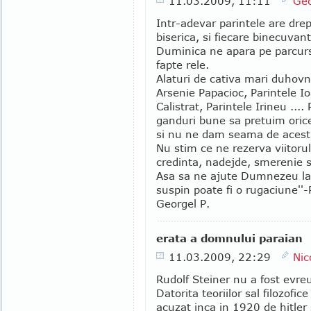
11.03.2009, 11:11
Geo
Intr-adevar parintele are drep
biserica, si fiecare binecuvan
Duminica ne apara pe parcurs
fapte rele.
Alaturi de cativa mari duhovn
Arsenie Papacioc, Parintele Io
Calistrat, Parintele Irineu ...
ganduri bune sa pretuim orice
si nu ne dam seama de acest l
Nu stim ce ne rezerva viitorul
credinta, nadejde, smerenie s
Asa sa ne ajute Dumnezeu la to
suspin poate fi o rugaciune''-
Georgel P.
erata a domnului paraian
11.03.2009, 22:29
Nic
Rudolf Steiner nu a fost evre
Datorita teoriilor sal filozofic
acuzat inca in 1920 de hitler s