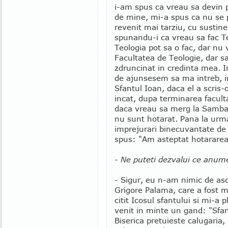
i-am spus ca vreau sa devin p
de mine, mi-a spus ca nu se
revenit mai tarziu, cu sustine
spunandu-i ca vreau sa fac Te
Teologia pot sa o fac, dar nu 
Facultatea de Teologie, dar sa 
zdruncinat in credinta mea. I
de ajunsesem sa ma intreb, in
Sfantul Ioan, daca el a scris
incat, dupa terminarea faculta
daca vreau sa merg la Samba
nu sunt hotarat. Pana la urm
imprejurari binecuvantate de
spus: "Am asteptat hotararea
- Ne puteti dezvalui ce anume
- Sigur, eu n-am nimic de asc
Grigore Palama, care a fost m
citit Icosul sfantului si mi-a 
venit in minte un gand: "Sfan
Biserica pretuieste calugaria