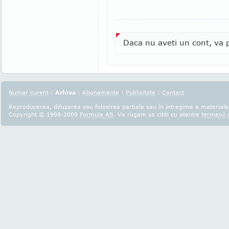
Daca nu aveti un cont, va p
Numar curent
|
Arhiva
|
Abonamente
|
Publicitate
|
Contact
Reproducerea, difuzarea sau folosirea partiala sau in intregime a materialel
Copyright © 1998-2009
Formula AS
. Va rugam sa cititi cu atentie
termenii s