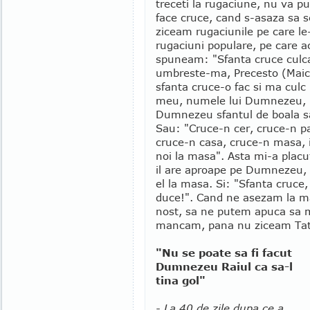
treceti la rugaciune, nu va pu
face cruce, cand s-asaza sa s
ziceam rugaciunile pe care l
rugaciuni populare, pe care 
spuneam: "Sfanta cruce culc
umbreste-ma, Precesto (Maic
sfanta cruce-o fac si ma culc 
meu, numele lui Dumnezeu, bi
Dumnezeu sfantul de boala s
Sau: "Cruce-n cer, cruce-n p
cruce-n casa, cruce-n masa, 
noi la masa". Asta mi-a placu
il are aproape pe Dumnezeu, c
el la masa. Si: "Sfanta cruce
duce!". Cand ne asezam la ma
nost, sa ne putem apuca sa 
mancam, pana nu ziceam Tat
"Nu se poate sa fi facut
Dumnezeu Raiul ca sa-l
tina gol"
- La 40 de zile dupa ce a