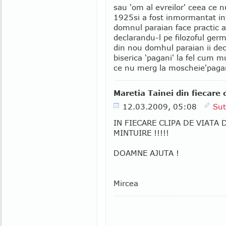
sau 'om al evreilor' ceea ce 
1925si a fost inmormantat intr
domnul paraian face practic ac
declarandu-l pe filozoful ger
din nou domhul paraian ii dec
biserica 'pagani' la fel cum m
ce nu merg la moscheie'pagan
Maretia Tainei din fiecare 
12.03.2009, 05:08
Sut
IN FIECARE CLIPA DE VIAT
MINTUIRE !!!!!
DOAMNE AJUTA !
Mircea