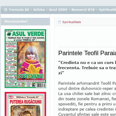
Formula AS
›
Arhiva
›
Anul 2009
›
Numarul 858
›
Spirituali
Recomandari
Spiritualitate
Parintele Teofil Parai
"Credinta nu e ca un curs l
frecventa. Trebuie sa o trai
zi"
Parintele arhimandrit Teofil P
unul dintre duhovnicii-reper a
La usa chiliei sale bat zilnic c
din toate zonele Romaniei, fie
spovediti, fie pentru a primi 
indreptare pe calea credinte
Cuvantul sfintiei sale este so