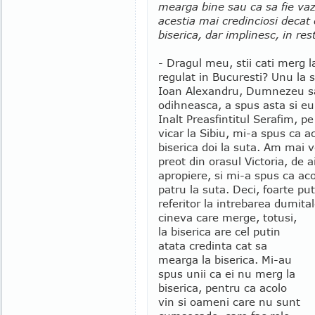
mearga bine sau ca sa fie vaz
acestia mai credinciosi decat 
biserica, dar implinesc, in re
- Dragul meu, stii cati merg l
regulat in Bucuresti? Unu la 
Ioan Alexandru, Dumnezeu s
odihneasca, a spus asta si eu 
Inalt Preasfintitul Serafim, p
vicar la Sibiu, mi-a spus ca a
biserica doi la suta. Am mai v
preot din orasul Victoria, de ai
apropiere, si mi-a spus ca a
patru la suta. Deci, foarte pu
referitor la intrebarea dumita
cineva care merge, totusi,
la biserica are cel putin
atata credinta cat sa
mearga la biserica. Mi-au
spus unii ca ei nu merg la
biserica, pentru ca acolo
vin si oameni care nu sunt