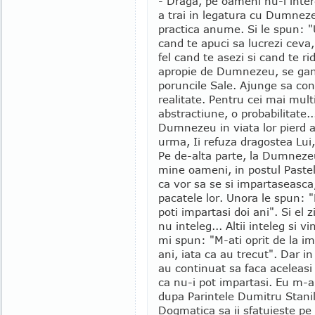
- Draga, pe oameni nu-i inter
a trai in legatura cu Dumneze
practica anume. Si le spun: "U
cand te apuci sa lucrezi ceva,
fel cand te asezi si cand te ri
apropie de Dumnezeu, se gan
poruncile Sale. Ajunge sa co
realitate. Pentru cei mai mul
abstractiune, o probabilitate.
Dumnezeu in viata lor pierd aj
urma, Ii refuza dragostea Lui, 
Pe de-alta parte, la Dumneze
mine oameni, in postul Pastel
ca vor sa se si impartaseasca,
pacatele lor. Unora le spun: "M
poti impartasi doi ani". Si el 
nu inteleg... Altii inteleg si vi
mi spun: "M-ati oprit de la im
ani, iata ca au trecut". Dar i
au continuat sa faca aceleasi
ca nu-i pot impartasi. Eu m-
dupa Parintele Dumitru Stanil
Dogmatica sa ii sfatuieste pe