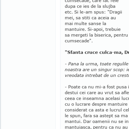
cumsecade, care fac rele
dupa ce ies de la slujba
etc. Si le-am spus: "Dragii
mei, sa stiti ca aceia au
mai multe sanse la
mantuire. Si-apoi, trebuie
sa mergeti la biserica, pentru
cumsecade".
"Sfanta cruce culca-ma, 
- Pana la urma, toate regulile
noastra are un singur scop: ie
vreodata intrebat de un cres
- Poate ca nu mi-a fost pusa 
destui cei care au vrut sa a
ceea ce inseamna acelasi lucr
cu o lucrare despre mantuire
considerat ca asta e lucrul ce
le spun, fara sa astept sa ma
mantui. Dar oamenii nu se in
mantuiasca, pentru ca nu au 