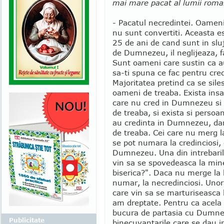
mai mare pacat al lumii roma
- Pacatul necredintei. Oame
nu sunt convertiti. Aceasta e
25 de ani de cand sunt in slu
de Dumnezeu, il neglijeaza, fa
Sunt oameni care sustin ca a
sa-ti spuna ce fac pentru cred
Majoritatea pretind ca se siles
oameni de treaba. Exista insa
care nu cred in Dumnezeu si
de treaba, si exista si persoa
au credinta in Dumnezeu, da
de treaba. Cei care nu merg l
se pot numara la credinciosi,
Dumnezeu. Una din intrebarile
vin sa se spovedeasca la min
biserica?". Daca nu merge la b
numar, la necredinciosi. Unora
care vin sa se marturiseasca 
am dreptate. Pentru ca acela 
bucura de partasia cu Dumnez
Publicitate
binecuvantarile care se dau i