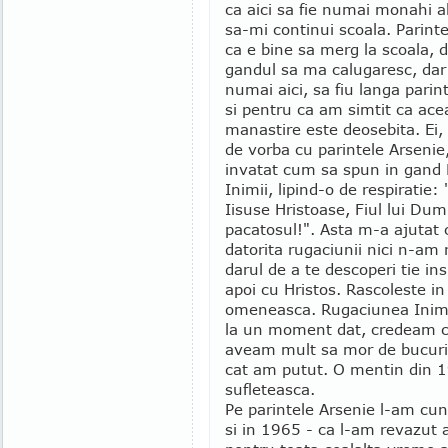
ca aici sa fie numai monahi a
sa-mi continui scoala. Parint
ca e bine sa merg la scoala,
gandul sa ma calugaresc, dar
numai aici, sa fiu langa parin
si pentru ca am simtit ca ace
manastire este deosebita. Ei, 
de vorba cu parintele Arsenie
invatat cum sa spun in gand
Inimii, lipind-o de respiratie
Iisuse Hristoase, Fiul lui D
pacatosul!". Asta m-a ajutat c
datorita rugaciunii nici n-am
darul de a te descoperi tie ins
apoi cu Hristos. Rascoleste in
omeneasca. Rugaciunea Inimii
la un moment dat, credeam ca
aveam mult sa mor de bucuri
cat am putut. O mentin din 1
sufleteasca.
Pe parintele Arsenie l-am cu
si in 1965 - ca l-am revazut 