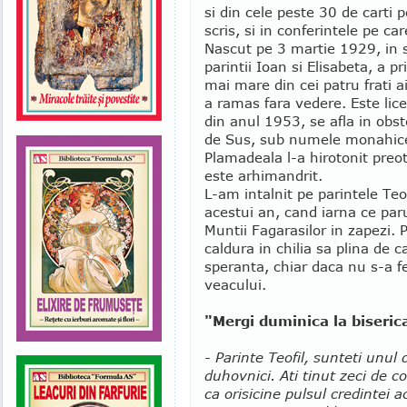
si din cele peste 30 de carti p
scris, si in conferintele pe car
Nascut pe 3 martie 1929, in s
parintii Ioan si Elisabeta, a p
mai mare din cei patru frati a
a ramas fara vedere. Este lice
din anul 1953, se afla in ob
de Sus, sub numele monahices
Plamadeala l-a hirotonit preo
este arhimandrit.
L-am intalnit pe parintele Teo
acestui an, cand iarna ce par
Muntii Fagarasilor in zapezi. 
caldura in chilia sa plina de 
speranta, chiar daca nu s-a fe
veacului.
"Mergi duminica la biseric
- Parinte Teofil, sunteti unul d
duhovnici. Ati tinut zeci de co
ca orisicine pulsul credintei a