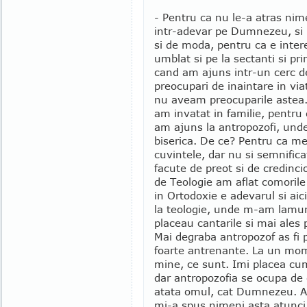
- Pentru ca nu le-a atras nime
intr-adevar pe Dumnezeu, si nu
si de moda, pentru ca e inte
umblat si pe la sectanti si pri
cand am ajuns intr-un cerc de
preocupari de inaintare in via
nu aveam preocuparile astea.
am invatat in familie, pentru 
am ajuns la antropozofi, unde
biserica. De ce? Pentru ca me
cuvintele, dar nu si semnificat
facute de preot si de credinc
de Teologie am aflat comorile
in Ortodoxie e adevarul si ai
la teologie, unde m-am lamurit
placeau cantarile si mai ales 
Mai degraba antropozof as fi p
foarte antrenante. La un mom
mine, ce sunt. Imi placea cu
dar antropozofia se ocupa de
atata omul, cat Dumnezeu. A 
mi-a spus nimeni asta atunci.