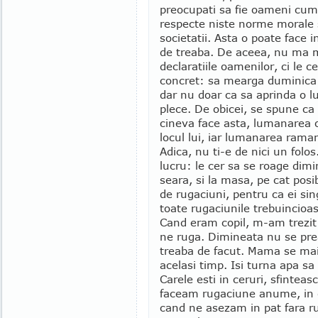
preocupati sa fie oameni cum
respecte niste norme morale s
societatii. Asta o poate face 
de treaba. De aceea, nu ma
declaratiile oamenilor, ci le c
concret: sa mearga duminica l
dar nu doar ca sa aprinda o l
plece. De obicei, se spune ca
cineva face asta, lumanarea 
locul lui, iar lumanarea raman
Adica, nu ti-e de nici un folos
lucru: le cer sa se roage dimi
seara, si la masa, pe cat posib
de rugaciuni, pentru ca ei sin
toate rugaciunile trebuincioa
Cand eram copil, m-am trezit 
ne ruga. Dimineata nu se pre
treaba de facut. Mama se mai 
acelasi timp. Isi turna apa sa
Carele esti in ceruri, sfintea
faceam rugaciune anume, in ge
cand ne asezam in pat fara r