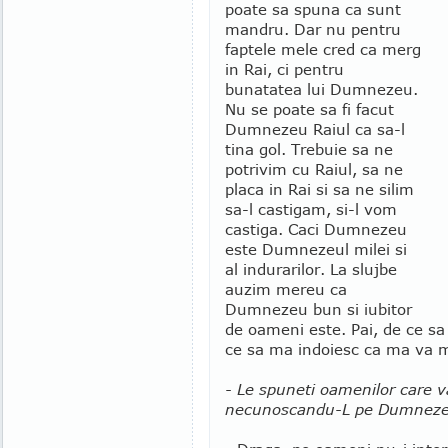
poate sa spuna ca sunt
mandru. Dar nu pentru
faptele mele cred ca merg
in Rai, ci pentru
bunatatea lui Dumnezeu.
Nu se poate sa fi facut
Dumnezeu Raiul ca sa-l
tina gol. Trebuie sa ne
potrivim cu Raiul, sa ne
placa in Rai si sa ne silim
sa-l castigam, si-l vom
castiga. Caci Dumnezeu
este Dumnezeul milei si
al indurarilor. La slujbe
auzim mereu ca
Dumnezeu bun si iubitor
de oameni este. Pai, de ce sa
ce sa ma indoiesc ca ma va m
- Le spuneti oamenilor care v
necunoscandu-L pe Dumnez