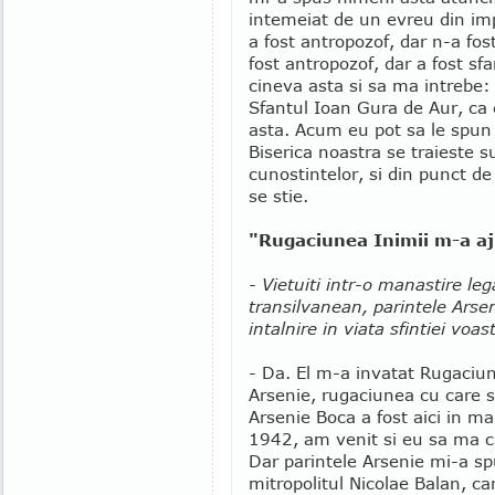
intemeiat de un evreu din imp
a fost antropozof, dar n-a fos
fost antropozof, dar a fost s
cineva asta si sa ma intrebe: p
Sfantul Ioan Gura de Aur, ca
asta. Acum eu pot sa le spun 
Biserica noastra se traieste su
cunostintelor, si din punct de 
se stie.
"Rugaciunea Inimii m-a aj
- Vietuiti intr-o manastire 
transilvanean, parintele Arsen
intalnire in viata sfintiei voas
- Da. El m-a invatat Rugaciu
Arsenie, rugaciunea cu care s
Arsenie Boca a fost aici in m
1942, am venit si eu sa ma c
Dar parintele Arsenie mi-a sp
mitropolitul Nicolae Balan, ca