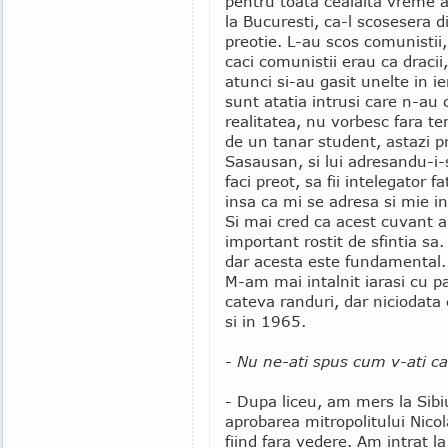
pentru toata cealalta vreme a 
la Bucuresti, ca-l scosesera d
preotie. L-au scos comunistii
caci comunistii erau ca dracii,
atunci si-au gasit unelte in ie
sunt atatia intrusi care n-au
realitatea, nu vorbesc fara te
de un tanar student, astazi pr
Sasausan, si lui adresandu-i-
faci preot, sa fii intelegator
insa ca mi se adresa si mie in
Si mai cred ca acest cuvant al
important rostit de sfintia sa.
dar acesta este fundamental.
M-am mai intalnit iarasi cu p
cateva randuri, dar niciodata
si in 1965.
- Nu ne-ati spus cum v-ati ca
- Dupa liceu, am mers la Sibiu
aprobarea mitropolitului Nico
fiind fara vedere. Am intrat l