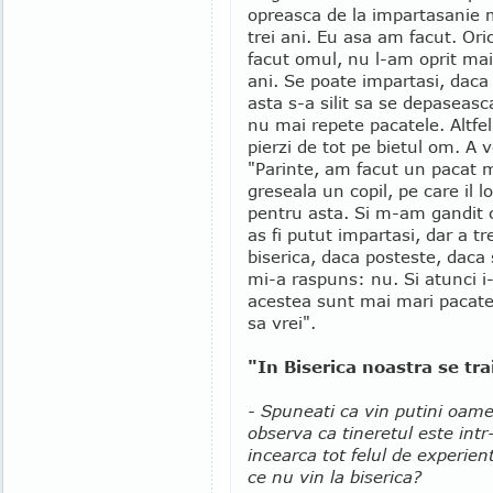
opreasca de la impartasanie 
trei ani. Eu asa am facut. Oric
facut omul, nu l-am oprit mai
ani. Se poate impartasi, daca
asta s-a silit sa se depaseasc
nu mai repete pacatele. Altfel,
pierzi de tot pe bietul om. A 
"Parinte, am facut un pacat m
greseala un copil, pe care il 
pentru asta. Si m-am gandit ca
as fi putut impartasi, dar a t
biserica, daca posteste, daca
mi-a raspuns: nu. Si atunci i-
acestea sunt mai mari pacate d
sa vrei".
"In Biserica noastra se tra
- Spuneati ca vin putini oamen
observa ca tineretul este intr
incearca tot felul de experie
ce nu vin la biserica?