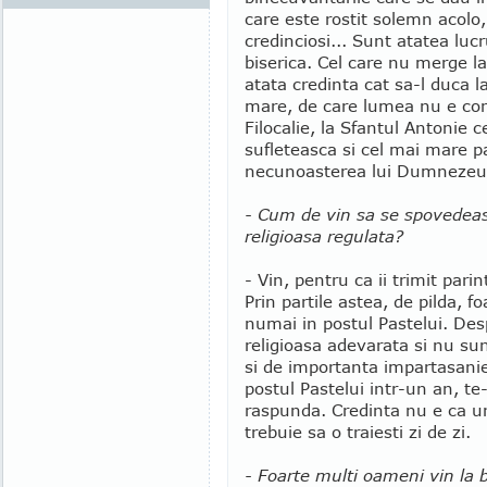
care este rostit solemn acolo
credinciosi... Sunt atatea luc
biserica. Cel care nu merge la
atata credinta cat sa-l duca l
mare, de care lumea nu e cons
Filocalie, la Sfantul Antonie 
sufleteasca si cel mai mare pa
necunoasterea lui Dumnezeu
- Cum de vin sa se spovedeas
religioasa regulata?
- Vin, pentru ca ii trimit parint
Prin partile astea, de pilda, 
numai in postul Pastelui. Des
religioasa adevarata si nu su
si de importanta impartasaniei
postul Pastelui intr-un an, te
raspunda. Credinta nu e ca un
trebuie sa o traiesti zi de zi.
- Foarte multi oameni vin la bi