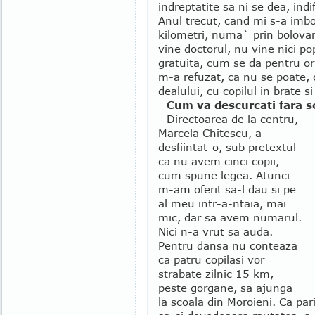
indreptatite sa ni se dea, ind
Anul trecut, cand mi s-a imbo
kilometri, numa` prin bolovan
vine doctorul, nu vine nici p
gratuita, cum se da pentru ori
m-a refuzat, ca nu se poate, c
dealului, cu copilul in brate si
- Cum va descurcati fara s
- Directoarea de la centru,
Marcela Chitescu, a
desfiintat-o, sub pretextul
ca nu avem cinci copii,
cum spune legea. Atunci
m-am oferit sa-l dau si pe
al meu intr-a-ntaia, mai
mic, dar sa avem numarul.
Nici n-a vrut sa auda.
Pentru dansa nu conteaza
ca patru copilasi vor
strabate zilnic 15 km,
peste gorgane, sa ajunga
la scoala din Moroieni. Ca par