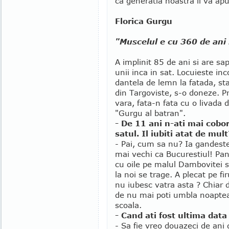
ca generatia noastra il va ap
Florica Gurgu
"Muscelul e cu 360 de ani 
A implinit 85 de ani si are sap
unii inca in sat. Locuieste in
dantela de lemn la fatada, s
din Targoviste, s-o doneze. Pr
vara, fata-n fata cu o livada 
"Gurgu al batran".
- De 11 ani n-ati mai cobor
satul. Il iubiti atat de mult
- Pai, cum sa nu? Ia gandest
mai vechi ca Bucurestiul! Pan
cu oile pe malul Dambovitei s
la noi se trage. A plecat pe fir
nu iubesc vatra asta ? Chiar d
de nu mai poti umbla noaptea s
scoala.
- Cand ati fost ultima data
- Sa fie vreo douazeci de ani