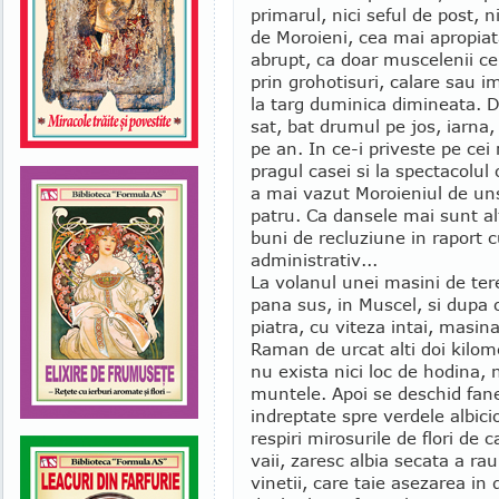
primarul, nici seful de post, n
de Moroieni, cea mai apropia
abrupt, ca doar muscelenii cei
prin grohotisuri, calare sau i
la targ duminica dimineata. Do
sat, bat drumul pe jos, iarna,
pe an. In ce-i priveste pe cei
pragul casei si la spectacolul 
a mai vazut Moroieniul de uns
patru. Ca dansele mai sunt alt
buni de recluziune in raport
administrativ...
La volanul unei masini de ter
pana sus, in Muscel, si dupa o
piatra, cu viteza intai, masin
Raman de urcat alti doi kilome
nu exista nici loc de hodina, 
muntele. Apoi se deschid fanete
indreptate spre verdele albicio
respiri mirosurile de flori de
vaii, zaresc albia secata a rau
vinetii, care taie asezarea in