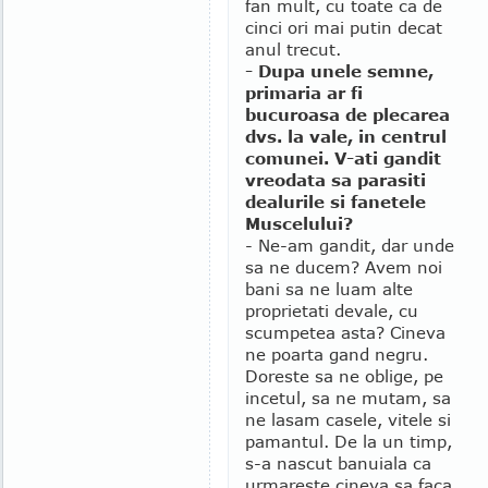
fan mult, cu toate ca de
cinci ori mai putin decat
anul trecut.
- Dupa unele semne,
primaria ar fi
bucuroasa de plecarea
dvs. la vale, in centrul
comunei. V-ati gandit
vreodata sa parasiti
dealurile si fanetele
Muscelului?
- Ne-am gandit, dar unde
sa ne ducem? Avem noi
bani sa ne luam alte
proprietati devale, cu
scumpetea asta? Cineva
ne poarta gand negru.
Doreste sa ne oblige, pe
incetul, sa ne mutam, sa
ne lasam casele, vitele si
pamantul. De la un timp,
s-a nascut banuiala ca
urmareste cineva sa faca