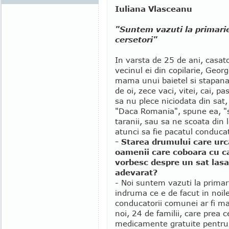
Iuliana Vlasceanu
"Suntem vazuti la primarie
cersetori"
In varsta de 25 de ani, casato
vecinul ei din copilarie, Georg
mama unui baietel si stapana
de oi, zece vaci, vitei, cai, p
sa nu plece niciodata din sat,
"Daca Romania", spune ea, "s
taranii, sau sa ne scoata din 
atunci sa fie pacatul conducat
- Starea drumului care urc
oamenii care coboara cu c
vorbesc despre un sat lasat
adevarat?
- Noi suntem vazuti la primar
indruma ce e de facut in noil
conducatorii comunei ar fi ma
noi, 24 de familii, care prea c
medicamente gratuite pentru c