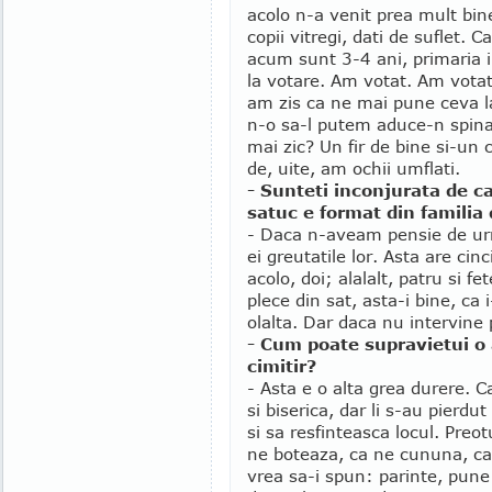
acolo n-a venit prea mult bin
copii vitregi, dati de suflet. 
acum sunt 3-4 ani, primaria i
la votare. Am votat. Am votat
am zis ca ne mai pune ceva l
n-o sa-l putem aduce-n spinar
mai zic? Un fir de bine si-un 
de, uite, am ochii umflati.
- Sunteti inconjurata de ca
satuc e format din familia
- Daca n-aveam pensie de urma
ei greutatile lor. Asta are cinc
acolo, doi; alalalt, patru si f
plece din sat, asta-i bine, ca 
olalta. Dar daca nu intervine
- Cum poate supravietui o a
cimitir?
- Asta e o alta grea durere. 
si biserica, dar li s-au pierd
si sa resfinteasca locul. Preo
ne boteaza, ca ne cununa, c
vrea sa-i spun: parinte, pune