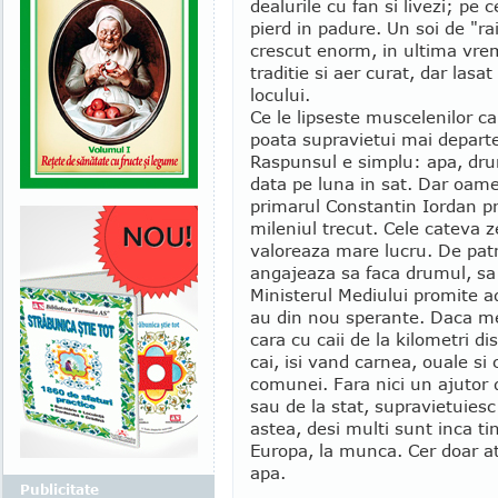
dealurile cu fan si livezi; pe
pierd in padure. Un soi de "ra
crescut enorm, in ultima vre
traditie si aer curat, dar lasat
locului.
Ce le lipseste muscelenilor ca
poata supravietui mai departe,
Raspunsul e simplu: apa, dru
data pe luna in sat. Dar oame
primarul Constantin Iordan pri
mileniul trecut. Cele cateva z
valoreaza mare lucru. De patr
angajeaza sa faca drumul, sa
Ministerul Mediului promite a
au din nou sperante. Daca mer
cara cu caii de la kilometri dis
cai, isi vand carnea, ouale si 
comunei. Fara nici un ajutor d
sau de la stat, supravietuiesc
astea, desi multi sunt inca ti
Europa, la munca. Cer doar a
apa.
Publicitate