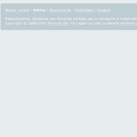
Numar curent
|
Arhiva
|
Abonamente
|
Publicitate
|
Contact
Reproducerea, difuzarea sau folosirea partiala sau in intregime a materialel
Copyright © 1998-2007
Formula AS
. Va rugam sa cititi cu atentie
termenii s