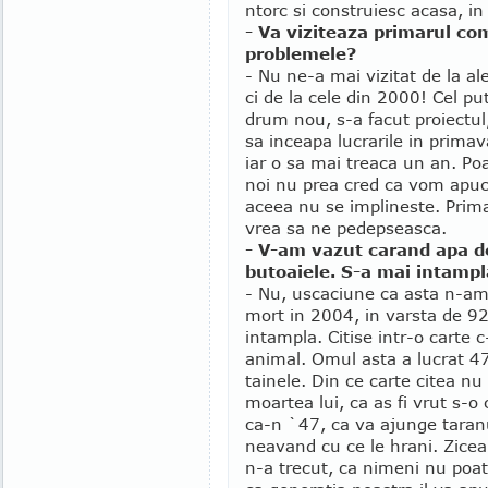
ntorc si construiesc acasa, in
- Va viziteaza primarul co
problemele?
- Nu ne-a mai vizitat de la al
ci de la cele din 2000! Cel p
drum nou, s-a facut proiectul,
sa inceapa lucrarile in primav
iar o sa mai treaca un an. Po
noi nu prea cred ca vom apuc
aceea nu se implineste. Primar
vrea sa ne pedepseasca.
- V-am vazut carand apa de 
butoaiele. S-a mai intampl
- Nu, uscaciune ca asta n-a
mort in 2004, in varsta de 92
intampla. Citise intr-o carte 
animal. Omul asta a lucrat 47
tainele. Din ce carte citea nu
moartea lui, ca as fi vrut s-o
ca-n `47, ca va ajunge taranu
neavand cu ce le hrani. Zicea
n-a trecut, ca nimeni nu poat