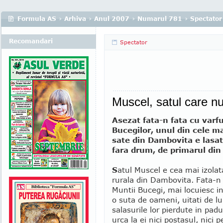
Formula AS
›
Arhiva
›
Anul 2007
›
Numarul 781
›
Spectator
Recomandari
Spectator
Muscel, satul care n
Asezat fata-n fata cu varfu
Bucegilor, unul din cele m
sate din Dambovita e lasat
fara drum, de primarul din
S
atul Muscel e cea mai izola
rurala din Dambovita. Fata-n 
Muntii Bucegi, mai locuiesc in
o suta de oameni, uitati de l
salasurile lor pierdute in pad
urca la ei nici postasul, nici p