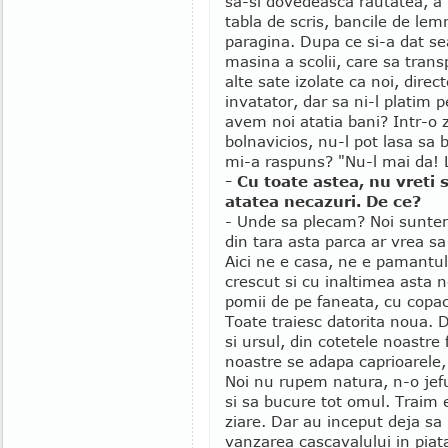
sa-si dovedeasca rautatea, a 
tabla de scris, bancile de lemn
paragina. Dupa ce si-a dat s
masina a scolii, care sa trans
alte sate izolate ca noi, dire
invatator, dar sa ni-l platim 
avem noi atatia bani? Intr-o
bolnavicios, nu-l pot lasa sa b
mi-a raspuns? "Nu-l mai da! L
- Cu toate astea, nu vreti 
atatea necazuri. De ce?
- Unde sa plecam? Noi suntem 
din tara asta parca ar vrea s
Aici ne e casa, ne e pamantul,
crescut si cu inaltimea asta 
pomii de pe faneata, cu copaci
Toate traiesc datorita noua. 
si ursul, din cotetele noastre 
noastre se adapa caprioarele, 
Noi nu rupem natura, n-o je
si sa bucure tot omul. Traim 
ziare. Dar au inceput deja sa
vanzarea cascavalului in pia