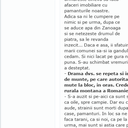
afaceri imobiliare cu
pamanturile noastre.
Adica sa ni le cumpere pe
nimic si pe urma, dupa ce
se aduce apa din Zanoaga
si se netezeste drumul de
piatra, sa le revanda
inzecit... Daca e asa, ii sfat
marii comunei sa-si ia gandul
cedam. Si nici lacat pe gura 
puna. S-au schimbat vremuril
a desteptat.
- Drama dvs. se repeta si i
de munte, pe care autoritat
mute la bloc, in oras. Cred
rurala montana a Romaniei
- S-a auzit si pe-aici ca sunt 
ca oile, spre campie. Dar eu c
aude, strainii sunt morti dup
case, pamanturi. In loc sa ne 
faca tarani, ca si noi, ca pe l
urma, mai sunt si astia care p