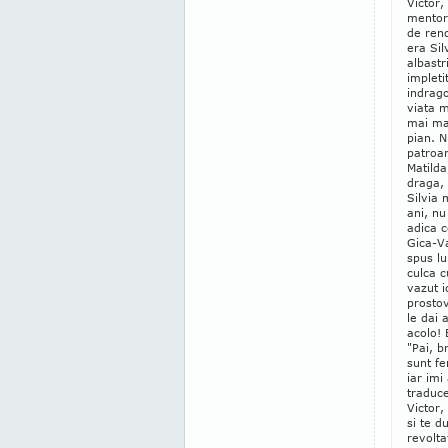
Victo
r,
mentor
de rend
era Sil
albastr
impleti
indrago
viata 
mai ma
pian. 
patroa
Matild
draga, 
Silvia 
ani, n
adica c
Gica-V
spus lu
culca 
vazut i
prostov
le dai 
acolo! 
"Pai, b
sunt fe
iar im
traduce
Victor,
si te d
revolta