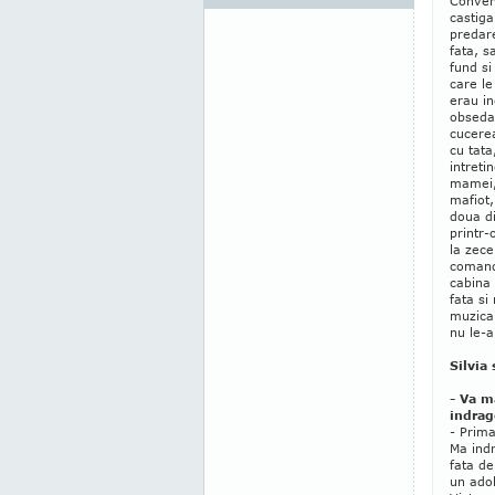
Convent
castiga
predare
fata, s
fund si
care le
erau i
obsedat
cucerea
cu tata
intreti
mamei, 
mafiot,
doua di
printr-
la zec
comand
cabina
fata si
muzica 
nu le-a
Silvia
- Va m
indrag
- Prima
Ma ind
fata de
un adol