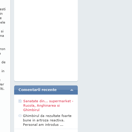
esti
in
pe
 ele
 si
una
tron
a
, de
 in
e
Dar
ti.
Comentarii recente
Sanatate din... supermarket -
Rucola, Anghinarea si
Ghimbirul
Ghimbirul da rezultate foarte
bune in artroza reactiva.
Personal am introdus ...