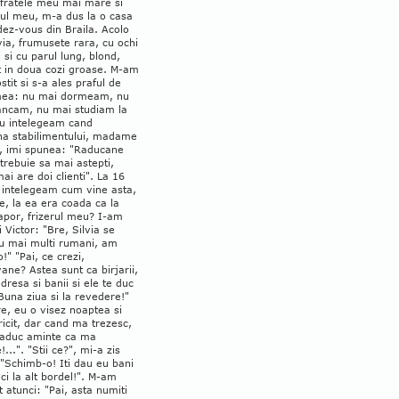
 fratele meu mai mare si
ul meu, m-a dus la o casa
ez-vous din Braila. Acolo
via, frumusete rara, cu ochi
i si cu parul lung, blond,
t in doua cozi groase. M-am
stit si s-a ales praful de
mea: nu mai dormeam, nu
ncam, nu mai studiam la
Nu intelegeam cand
na stabilimentului, madame
a, imi spunea: "Raducane
trebuie sa mai astepti,
mai are doi clienti". La 16
u intelegeam cum vine asta,
e, la ea era coada ca la
apor, frizerul meu? I-am
i Victor: "Bre, Silvia se
cu mai multi rumani, am
o!" "Pai, ce crezi,
ane? Astea sunt ca birjarii,
adresa si banii si ele te duc
Buna ziua si la revedere!"
re, eu o visez noaptea si
ricit, dar cand ma trezesc,
i aduc aminte ca ma
!...". "Stii ce?", mi-a zis
 "Schimb-o! Iti dau eu bani
uci la alt bordel!". M-am
t atunci: "Pai, asta numiti