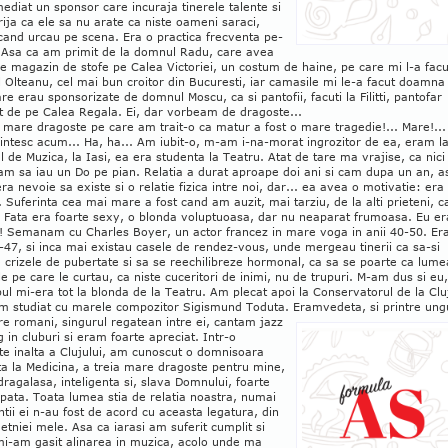
mediat un sponsor care incuraja tinerele talente si
ija ca ele sa nu arate ca niste oameni saraci,
cand urcau pe scena. Era o practica frecventa pe-
. Asa ca am primit de la domnul Radu, care avea
 magazin de stofe pe Calea Victoriei, un costum de haine, pe care mi l-a facu
Olteanu, cel mai bun croitor din Bucuresti, iar camasile mi le-a facut doamna
are erau sponsorizate de domnul Moscu, ca si pantofii, facuti la Filitti, pantofar
t de pe Calea Regala. Ei, dar vorbeam de dragoste...
mare dragoste pe care am trait-o ca matur a fost o mare tragedie!... Mare!...
ntesc acum... Ha, ha... Am iubit-o, m-am i-na-morat ingrozitor de ea, eram l
l de Muzica, la Iasi, ea era studenta la Teatru. Atat de tare ma vrajise, ca nici
am sa iau un Do pe pian. Relatia a durat aproape doi ani si cam dupa un an, a
ra nevoie sa existe si o relatie fizica intre noi, dar... ea avea o motivatie: era
. Suferinta cea mai mare a fost cand am auzit, mai tarziu, de la alti prieteni, c
. Fata era foarte sexy, o blonda voluptuoasa, dar nu neaparat frumoasa. Eu e
! Semanam cu Charles Boyer, un actor francez in mare voga in anii 40-50. Er
-47, si inca mai existau casele de rendez-vous, unde mergeau tinerii ca sa-si
 crizele de pubertate si sa se reechilibreze hormonal, ca sa se poarte ca lume
le pe care le curtau, ca niste cuceritori de inimi, nu de trupuri. M-am dus si eu,
ul mi-era tot la blonda de la Teatru. Am plecat apoi la Conservatorul de la Clu
m studiat cu marele compozitor Sigismund Toduta. Eram
vedeta, si printre ung
tre romani, singurul regatean intre ei, cantam jazz
g in cluburi si eram foarte apreciat. Intr-o
te inalta a Clujului, am cunoscut o domnisoara
a la Medicina, a treia mare dragoste pentru mine,
dragalasa, inteligenta si, slava Domnului, foarte
pata. Toata lumea stia de relatia noastra, numai
ntii ei n-au fost de acord cu aceasta legatura, din
 etniei mele. Asa ca iarasi am suferit cumplit si
mi-am gasit alinarea in muzica, acolo unde ma