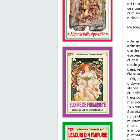
ori tot
cea pam
cum ast
nicioda
Pe Reg
- John
admira
studen
vorbes
cuceri
ecolog
despre
florilo
- Oh, s
o dova
starea 
cu deli
treci c
mai sit
In vrem
Societa
nu in 
multum
mail-ur
era foa
plimbau
mergeau