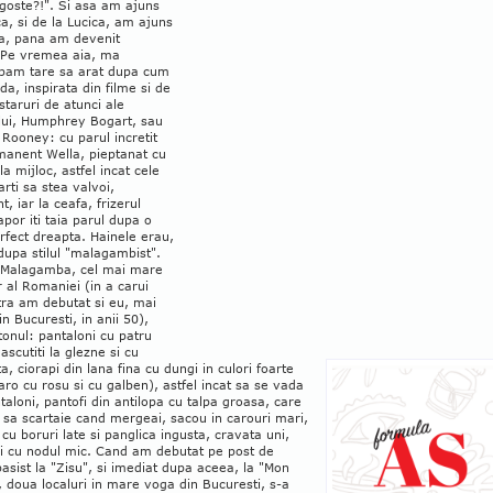
goste?!". Si asa am ajuns
ca, si de la Lucica, am ajuns
ta, pana am devenit
.Pe vremea aia, ma
pam tare sa arat dupa cum
a, inspirata din filme si de
staruri de atunci ale
lui, Humphrey Bogart, sau
Rooney: cu parul incretit
manent Wella, pieptanat cu
la mijloc, astfel incat cele
rti sa stea valvoi,
t, iar la ceafa, frizerul
por iti taia parul dupa o
erfect dreapta. Hainele erau,
 dupa stilul "malagambist".
 Malagamba, cel mai mare
 al Romaniei (in a carui
tra am debutat si eu, mai
 in Bucuresti, in anii 50),
onul: pantaloni cu patru
ascutiti la glezne si cu
, ciorapi din lana fina cu dungi in culori foarte
aro cu rosu si cu galben), astfel incat sa se vada
taloni, pantofi din antilopa cu talpa groasa, care
 sa scartaie cand mergeai, sacou in carouri mari,
 cu boruri late si panglica ingusta, cravata uni,
si cu nodul mic. Cand am debutat pe post de
asist la "Zisu", si imediat dupa aceea, la "Mon
, doua localuri in mare voga din Bucuresti, s-a