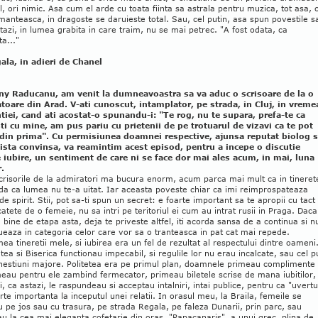
ul, ori nimic. Asa cum el arde cu toata fiinta sa astrala pentru muzica, tot asa, 
anteasca, in dragoste se daruieste total. Sau, cel putin, asa spun povestile sa
azi, in lumea grabita in care traim, nu se mai petrec. "A fost odata, ca
ta..."
ala, in adieri de Chanel
ny Raducanu, am venit la dumneavoastra sa va aduc o scrisoare de la o
toare din Arad. V-ati cunoscut, intamplator, pe strada, in Cluj, in vreme
tiei, cand ati acostat-o spunandu-i: "Te rog, nu te supara, prefa-te ca
ti cu mine, am pus pariu cu prietenii de pe trotuarul de vizavi ca te pot
 din prima". Cu permisiunea doamnei respective, ajunsa reputat biolog s
ista convinsa, va reamintim acest episod, pentru a incepe o discutie
 iubire, un sentiment de care ni se face dor mai ales acum, in mai, luna
r.
crisorile de la admiratori ma bucura enorm, acum parca mai mult ca in tineret
da ca lumea nu te-a uitat. Iar aceasta poveste chiar ca imi reimprospateaza
de spirit. Stii, pot sa-ti spun un secret: e foarte important sa te apropii cu tact 
catete de o femeie, nu sa intri pe teritoriul ei cum au intrat rusii in Praga. Daca
u bine de etapa asta, deja te priveste altfel, iti acorda sansa de a continua si n
ueaza in categoria celor care vor sa o tranteasca in pat cat mai repede.
ea tineretii mele, si iubirea era un fel de rezultat al respectului dintre oameni
tea si Biserica functionau impecabil, si regulile lor nu erau incalcate, sau cel p
chestiuni majore. Politetea era pe primul plan, doamnele primeau complimente 
eau pentru ele zambind fermecator, primeau biletele scrise de mana iubitilor,
i, ca astazi, le raspundeau si acceptau intalniri, intai publice, pentru ca "uvert
rte importanta la inceputul unei relatii. In orasul meu, la Braila, femeile se
 pe jos sau cu trasura, pe strada Regala, pe faleza Dunarii, prin parc, sau
 la cea mai eleganta cofetarie din oras, "Papacanaris", a unui grec, plina de