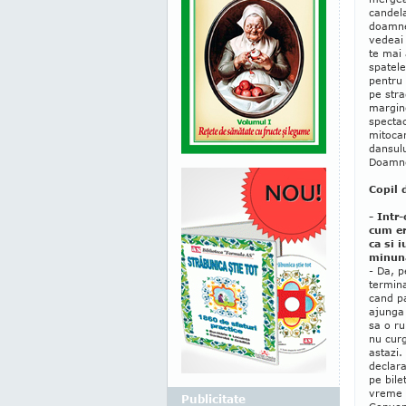
candela
doamnel
vedeai 
te mai
spatele
pentru
pe str
margine
spectac
mitocan
dansulu
Doamne
Copil 
- Intr-
cum er
ca si 
minuna
- Da, p
termina
cand pa
ajunga 
sa o ru
nu curg
astazi.
declara
pe bile
vreme a
Publicitate