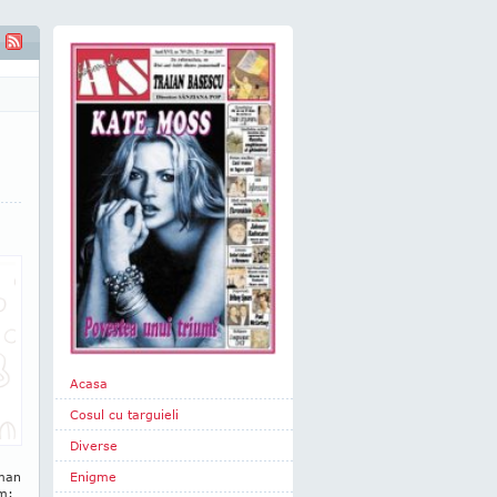
nguratic
Acasa
Cosul cu targuieli
Diverse
zman
Enigme
sm: