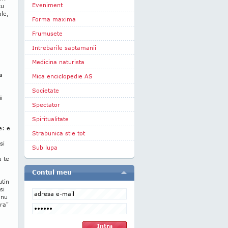
Eveniment
cu
le,
Forma maxima
Frumusete
Intrebarile saptamanii
Medicina naturista
a
Mica enciclopedie AS
Societate
i
Spectator
Spiritualitate
e: e
Strabunica stie tot
si
Sub lupa
u te
Contul meu
.
utin
si
 nu
ura"