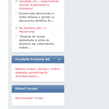
Sanatate din... supermarket -
Rucola, Anghinarea si
Ghimbirul
Rucola este denumirea in
limba italiana a plantei cu
denumirea stiintifica Er...
De Sambra oilor, in
Maramures
"Departe de lumea
dezlantuita si plina de
directive ale veterinarilor,
cioban...
Fundatia Formula AS
Batranii singuri, bolnavii, orfanii
asteapta sponsorizarile
dumneavoastra...
Păreri Torser!
Recomandari Torser