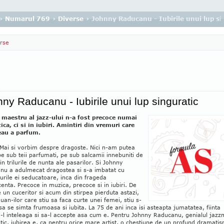
›
Numarul 769
›
Diverse
› Johnny Raducanu - Iubirile unui lup si
rse
ny Raducanu - Iubirile unui lup singuratic
 maestru al jazz-ului n-a fost precoce numai
ca, ci si in iubiri. Amintiri din vremuri care
au a parfum.
Mai si vorbim despre dragoste. Nici n-am putea
 pe sub teii parfumati, pe sub salcamii innebuniti de
 in trilurile de nunta ale pasarilor. Si Johnny
nu a adulmecat dragostea si s-a imbatat cu
rile ei seducatoare, inca din frageda
enta. Precoce in muzica, precoce si in iubiri. De
 e un cuceritor si acum din stirpea pierduta astazi,
uan-ilor care stiu sa faca curte unei femei, stiu s-
sa se simta frumoasa si iubita. La 75 de ani inca isi asteapta jumatatea, fiinta
-l inteleaga si sa-l accepte asa cum e. Pentru Johnny Raducanu, genialul jaz
tic, iubirea e, ca pentru orice mare artist, o chestiune de un profund dramati