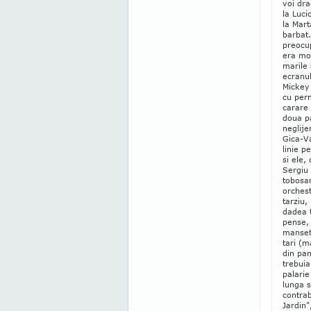
voi dra
la Luci
la Mar
barbat
preocu
era mod
marile 
ecranu
Mickey 
cu per
carare 
doua pa
neglijen
Gica-Va
linie p
si ele,
Sergiu
tobosar
orches
tarziu,
dadea t
pense, 
manseta
tari (m
din pan
trebuia
palarie
lunga 
contrab
Jardin"