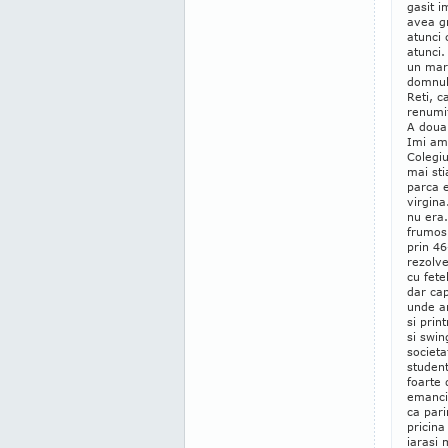
gasit i
avea gr
atunci 
atunci
un mare
domnul 
Reti, c
renumi
A doua 
Imi ami
Colegiu
mai sti
parca e
virgina
nu era
frumos
prin 46
rezolve
cu fete
dar cap
unde a
si prin
si swin
societa
student
foarte 
emanci
ca pari
pricina
iarasi 