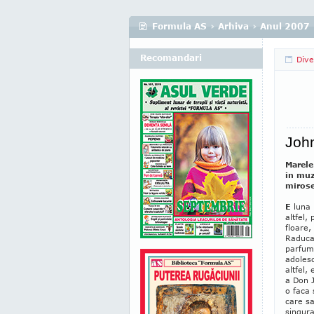
Formula AS
›
Arhiva
›
Anul 2007
Recomandari
Dive
John
Marele
in muzi
mirose
E
luna 
altfel,
floare,
Raduca
parfumu
adolesc
altfel,
a Don J
o faca 
care sa
singura