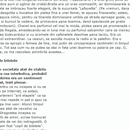
bre aurii si oglinzi de cristal.Braila era un oras cosmopolit, iar domnisoarele s
e se imbracau foarte elegant, de la sucursala "Lafayette". (Pe vremuri, daca
dezgolita o bucatica din pielea fina a unei femei, te apucau frisoanele; astazi,
 apuca nimic, pentru ca tinerele domnisoare umbla pe strada aproape goale, c
 si buricul la vedere, de primavara pana toamna, dand spectacole pe gratis
 mitocani). Chanel era parfumul cel mai la moda, plutea seara pe promenada 
ada Regala, amestecandu-se in luna mai cu parfumul salcamilor care se insirau
a bulevardului si cu aromele din cafenelele deschise pana tarziu. Era un
ol extraordinar. La ceaiuri, se asculta muzica la radio si la patefon. Era o
ie sa apropii o femeie de tine, mai putin de cincisprezece centimetri in timpul
i. Tot asa cum nu se putea sa stai in fata unei doamne cu palaria pe cap. O,
, ce ma rascolesc amintirile acestea...
de biletele
o societate atat de stabila
a cea interbelica, probabil
iubirea era un sentiment
t, trait plenar.
entru ca nu incepea si nu se
 pe Internet, ca astazi,
rtenerii "ard etapele" ca sa
mai repede in pat si apoi ca
pa mai usor. Atunci timpul
ea atat de navalnic ca
 Dragostea incepea cu
tii de amor, scrise tremurat
tele de cei doi indragostiti. O
m fost "copil de biletele".