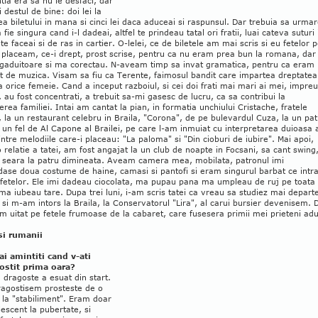
ia era sa nu le desfaci, dar
i destul de bine: doi lei la
a biletului in mana si cinci lei daca aduceai si raspunsul. Dar trebuia sa urmar
a fie singura cand i-l dadeai, altfel te prindeau tatal ori fratii, luai cateva suturi 
 te faceai si de ras in cartier. O-lelei, ce de biletele am mai scris si eu fetelor 
 placeam, ce-i drept, prost scrise, pentru ca nu eram prea bun la romana, dar
ngaduitoare si ma corectau. N-aveam timp sa invat gramatica, pentru ca eram
 de muzica. Visam sa fiu ca Terente, faimosul bandit care impartea dreptatea
 orice femeie. Cand a inceput razboiul, si cei doi frati mai mari ai mei, impre
, au fost concentrati, a trebuit sa-mi gasesc de lucru, ca sa contribui la
nerea familiei. Intai am cantat la pian, in formatia unchiului Cristache, fratele
la un restaurant celebru in Braila, "Corona", de pe bulevardul Cuza, la un pa
 un fel de Al Capone al Brailei, pe care l-am inmuiat cu interpretarea duioasa 
ntre melodiile care-i placeau: "La paloma" si "Din cioburi de iubire". Mai apoi,
o relatie a tatei, am fost angajat la un club de noapte in Focsani, sa cant swing
e seara la patru dimineata. Aveam camera mea, mobilata, patronul imi
ase doua costume de haine, camasi si pantofi si eram singurul barbat ce intra
 fetelor. Ele imi dadeau ciocolata, ma pupau pana ma umpleau de ruj pe toata
 ma iubeau tare. Dupa trei luni, i-am scris tatei ca vreau sa studiez mai depart
si m-am intors la Braila, la Conservatorul "Lira", al carui bursier devenisem. 
m uitat pe fetele frumoase de la cabaret, care fusesera primii mei prieteni adul
 si rumanii
ai amintiti cand v-ati
ostit prima oara?
 dragoste a esuat din start.
ragostisem prosteste de o
 la "stabiliment". Eram doar
escent la pubertate, si