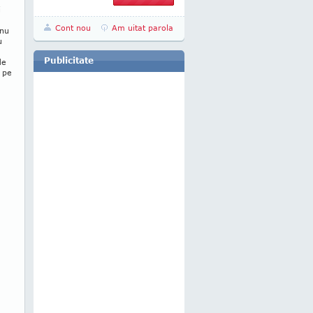
i
Cont nou
Am uitat parola
 nu
u
Publicitate
de
 pe