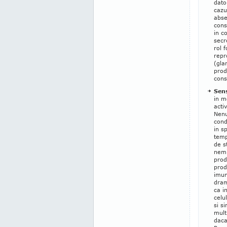
dato
cazur
absen
cons
in c
secr
rol 
repr
(gla
prod
cons
Sens
in m
acti
Nenu
cond
in sp
temp
de s
nemi
prod
prod
imun
dram
ca i
celu
si s
mult
daca