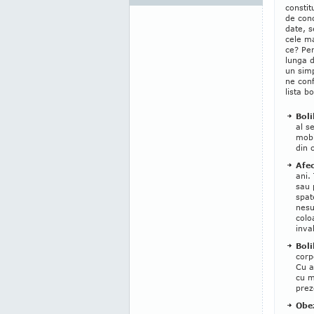
constit
de conc
date, s
cele ma
ce? Pe
lunga d
un sim
ne con
lista b
Boli
al s
mobi
din 
Afec
ani.
sau 
spat
nesu
colo
inval
Boli
corp
Cu a
cu m
prez
Obez