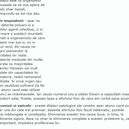
ltatul este ca organismul
euseste sa se mai apere de
obi chiar banali,
lnavindu-se tot mai des.
le respiratorii
- apar nu
 datorita poluarii si a
itilor agenti infectiosi, ci si
rmare a scaderii imunitatii
rale a organismului de care
eam mai sus si, nu in
mul rand, din cauza ne-
zarii plamanilor la
citatea lor reala.
etarile medicale din multe
 arata ca majoritatea
nilor folosesc cel mult
tate din capacitatea lor
iratorie, restul ramanand
ilizata. Si orice organ sau
m neutilizat suficient (la fel
i atunci cand este utilizat
siv) se imbolnaveste. Iar cauza numarul unu a slabei folosiri a capacitatii noa
iratorii este, fireste, aceeasi lipsa a efortului fizic de care am vorbit pana acu
roizii si varicele
- aceste dilatari patologice ale venelor apar atunci cand ex
r una din cele trei premise: absenta efortului fizic facut sistematic, pozitiile
ice indelungate si constipatia. Eliminarea acestor trei cauze duce, in timp, la
iorarea sigura, daca nu chiar la eliminarea completa a acestor probleme si, ce
important, impiedica proliferarea lor.