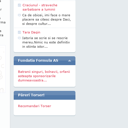
a
Craciunul - straveche
ar
sarbatoare a luminii
Ca de obicei, imi face o mare
n
placere sa citesc despre Daci,
orma
si despre cultur...
a
Tara Daqin
ara
Iatoria se scrie si se rescrie
mereu.Nimic nu este definitiv
in stiinta istor...
Fundatia Formula AS
Batranii singuri, bolnavii, orfanii
asteapta sponsorizarile
dumneavoastra...
Păreri Torser!
Recomandari Torser