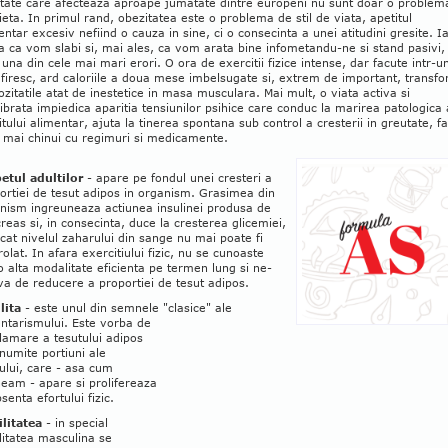
tate care afecteaza aproape jumatate dintre europeni nu sunt doar o problem
ieta. In primul rand, obezitatea este o problema de stil de viata, apetitul
entar excesiv nefiind o cauza in sine, ci o consecinta a unei atitudini gresite. I
a ca vom slabi si, mai ales, ca vom arata bine infometandu-ne si stand pasivi,
 una din cele mai mari erori. O ora de exercitii fizice intense, dar facute intr-u
 firesc, ard caloriile a doua mese imbelsugate si, extrem de important, transf
ozitatile atat de inestetice in masa musculara. Mai mult, o viata activa si
librata impiedica aparitia tensiunilor psihice care conduc la marirea patologica 
itului alimentar, ajuta la tinerea spontana sub control a cresterii in greutate, f
 mai chinui cu regimuri si medicamente.
etul adultilor
- apare pe fondul unei cresteri a
ortiei de tesut adipos in organism. Grasimea din
nism ingreuneaza actiunea insulinei produsa de
reas si, in consecinta, duce la cresterea glicemiei,
ucat nivelul zaharului din sange nu mai poate fi
rolat. In afara exercitiului fizic, nu se cunoaste
 o alta modalitate eficienta pe termen lung si ne-
va de reducere a proportiei de tesut adipos.
lita
- este unul din semnele "clasice" ale
ntarismului. Este vorba de
flamare a tesutului adipos
numite portiuni ale
ului, care - asa cum
eam - apare si prolifereaza
senta efortului fizic.
ilitatea
- in special
ilitatea masculina se