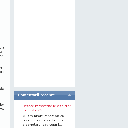
clar
ea
lor
de
are
 de
Comentarii recente
lor.
Despre retrocedarile cladirilor
va,
vechi din Cluj
Nu am nimic impotriva ca
revendicatorul sa fie chiar
proprietarul sau copii l...