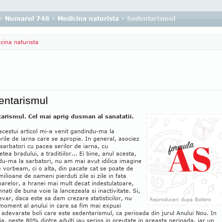
›
Numarul 748
›
Medicina naturista
› Sedentarismul
cina naturista
entarismul
arismul. Cel mai aprig dusman al sanatatii.
cestui articol mi-a venit gandindu-ma la
rile de iarna care se apropie. In general, asociez
sarbatori cu pacea serilor de iarna, cu
tea bradului, a traditiilor... Ei bine, anul acesta,
u-ma la sarbatori, nu am mai avut idilica imagine
 vorbeam, ci o alta, din pacate cat se poate de
milioane de oameni pierduti zile si zile in fata
oarelor, a hranei mai mult decat indestulatoare,
ati de buna voie la lancezeala si inactivitate. Si,
evar, daca este sa dam crezare statisticilor, nu
Reproduceri dupa Botero
moment al anului in care sa fim mai expusi
 adevarate boli care este sedentarismul, ca perioada din jurul Anului Nou. In
, peste 80% dintre adulti iau serios in greutate in aceasta perioada, iar un