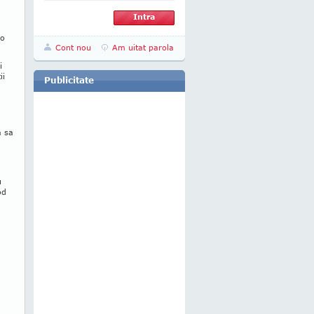
 o
Cont nou
Am uitat parola
i
ii
Publicitate
a sa
u
od