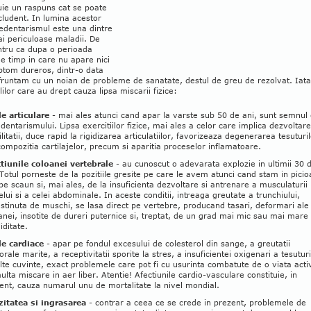
uie un raspuns cat se poate
ludent. In lumina acestor
edentarismul este una dintre
i periculoase maladii. De
ntru ca dupa o perioada
e timp in care nu apare nici
ptom dureros, dintr-o data
fruntam cu un noian de probleme de sanatate, destul de greu de rezolvat. Iata
olilor care au drept cauza lipsa miscarii fizice:
le articulare
- mai ales atunci cand apar la varste sub 50 de ani, sunt semnul 
edentarismului. Lipsa exercitiilor fizice, mai ales a celor care implica dezvoltar
litatii, duce rapid la rigidizarea articulatiilor, favorizeaza degenerarea tesuturi
compozitia cartilajelor, precum si aparitia proceselor inflamatoare.
tiunile coloanei vertebrale
- au cunoscut o adevarata explozie in ultimii 30 
 Totul porneste de la pozitiile gresite pe care le avem atunci cand stam in picio
pe scaun si, mai ales, de la insuficienta dezvoltare si antrenare a musculaturii
elui si a celei abdominale. In aceste conditii, intreaga greutate a trunchiului,
stinuta de muschi, se lasa direct pe vertebre, producand tasari, deformari ale
anei, insotite de dureri puternice si, treptat, de un grad mai mic sau mai mare
iditate.
le cardiace
- apar pe fondul excesului de colesterol din sange, a greutatii
orale marite, a receptivitatii sporite la stres, a insuficientei oxigenari a tesuturi
lte cuvinte, exact problemele care pot fi cu usurinta combatute de o viata acti
ulta miscare in aer liber. Atentie! Afectiunile cardio-vasculare constituie, in
ent, cauza numarul unu de mortalitate la nivel mondial.
itatea si ingrasarea
- contrar a ceea ce se crede in prezent, problemele de