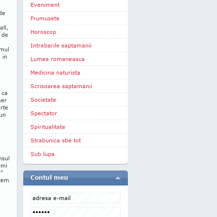
Eveniment
 de
Frumusete
all,
Horoscop
 de
Intrebarile saptamanii
smul
 in
Lumea romaneasca
Medicina naturista
Scrisoarea saptamanii
 ca
Societate
aer
arte
Spectator
 un
Spiritualitate
Strabunica stie tot
Sub lupa
nsul
-mi
r"
Contul meu
ntem