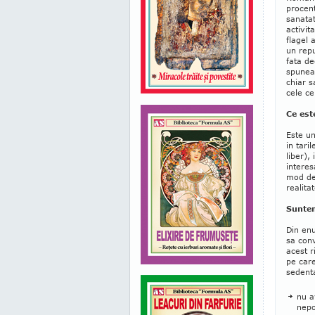
procent
sanatat
activit
flagel 
un repu
fata de
spunea 
chiar s
cele c
Ce est
Este un
in tari
liber),
interes
mod de 
realita
Suntem
Din en
sa conv
acest r
pe care
sedent
nu a
nepo