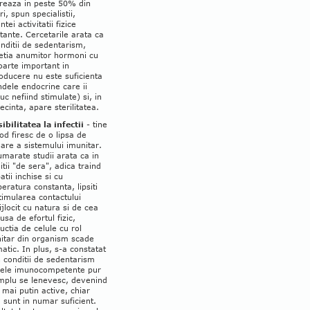
reaza in peste 50% din
i, spun specialistii,
tei activitatii fizice
tante. Cercetarile arata ca
onditii de sedentarism,
etia anumitor hormoni cu
foarte important in
oducere nu este suficienta
ndele endocrine care ii
uc nefiind stimulate) si, in
ecinta, apare sterilitatea.
ibilitatea la infectii
- tine
od firesc de o lipsa de
vare a sistemului imunitar.
marate studii arata ca in
itii "de sera", adica traind
atii inchise si cu
eratura constanta, lipsiti
timularea contactului
jlocit cu natura si de cea
usa de efortul fizic,
uctia de celule cu rol
itar din organism scade
atic. In plus, s-a constatat
n conditii de sedentarism
lele imunocompetente pur
implu se lenevesc, devenind
 mai putin active, chiar
 sunt in numar suficient.