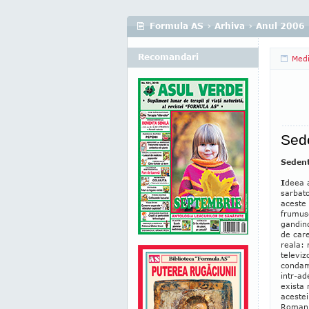
Formula AS
›
Arhiva
›
Anul 2006
Recomandari
Medi
Sed
Sedent
I
deea a
sarbato
aceste 
frumuse
gandind
de care
reala: 
televiz
condamn
intr-ad
exista 
acestei
Romania