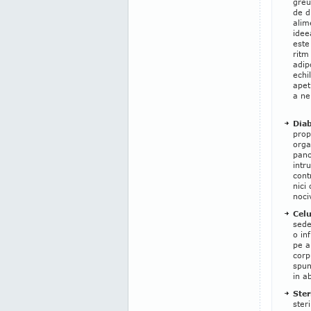
greu
de d
alim
idee
este
ritm
adip
echi
apet
a ne
Diab
prop
orga
panc
intr
cont
nici
noci
Celu
sede
o in
pe a
corp
spun
in ab
Ster
ster