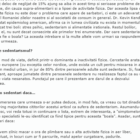
 deloc de neglijat de 15% ajung sa aiba in acest timp si serioase probleme de
e, din cauza supra-alimentarii si a lipsei de activitate fizica. Dar aceasta lipsa
ate fizica nu este doar o problema care apare de sarbatori, ci este un adevarat
al Romaniei zilelor noastre si al societatii de consum in general. Dr. Kevin Kend
tat epidemiolog american, afirma ca in lumea civilizata nu exista in momentul
cat trei boli: stres psihic, sedentarism si alimentatie irationala. Restul bolilor,
el, nu sunt decat consecinte ale primelor trei enumerate. Dar oare sedentari
a fie o boala? La aceasta intrebare si la multe altele vom urmari sa raspundem
e urmeaza.
e sedentarismul?
 mod de viata, definit printr-o dominanta a inactivitatii fizice. Cercetarile arata
le europene (cu exceptia celor nordice, unde exista un cult pentru miscarea in 
 in mediul urban, in jur de 85% dintre persoanele adulte sunt sedentare. Si, fo
ant, aproape jumatate dintre persoanele sedentare nu realizeaza faptul ca au
viata nesanatos. Punctajul pe care il prezentam are darul de a dezvalui
tea.
 sedentari daca...
umerarea care urmeaza s-ar putea deduce, in mod fals, ca vreau cu tot dinadi
ing majoritatea cititorilor acestui articol ca sufera de sedentarism. Asumandu
isc, voi reda totusi in continuare o lista, extrem de interesanta, a "simptomelo
 specialistii le-au identificat ca fiind tipice pentru aceasta "boala". Asadar, su
ari daca:
vem zilnic macar o ora de plimbare sau o alta activitate fizica in aer liber,
luat, in locuri cum ar fi parcurile, malul apelor curgatoare, padurile.