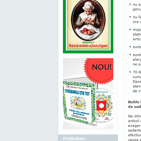
nu a
genu
nu f
ora 
majo
stat
artic
sunt
sunt
aler
ne p
70-8
cump
Daca
aten
de v
Bolile
de se
Ne intr
articol
exager
sedent
afectiu
Publicitate
cauza 