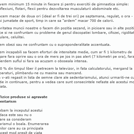
vem minimum 15 minute in fiecare zi pentru exercitii de gimnastica simple:
flexiuni, flotari, flexii pentru dezvoltarea musculaturii abdominale etc.
acem macar de doua ori (ideal ar fi de trei ori) pe saptamana, regulat, o ora -
si jumatate de sport, timp in care sa "ardem" macar 700 de calorii.
ritatea muncii noastre o facem din pozitia sezand, in picioare sau in alte poziti
ice si ne confruntam cu probleme de genul discopatiei lombare, cifozei, rigiditat
ulare, celulitei.
em obezi sau ne confruntam cu o supraponderalitate accentuata.
em incapabili sa facem eforturi de intensitate medie, cum ar fi 1 kilometru de
gare fara oprire sau o ora de mers pe jos in pas alert (7 kilometri pe ora), far
ierdem suflul si fara sa acuzam o oboseala intensa.
0 % din timpul liber il petrecem la televizor, in fata calculatorului, mergand la
araturi, plimbandu-ne cu masina sau mancand.
 v-ati regasit in lista de semne clare ale sedentarismului, atunci urmariti-ne c
tie in continuare, pentru a vedea care sunt consecintele nefaste ale acestui m
iata.
 fizice produse si agravate
dentarism
ebam la inceputul acestui
 daca este sau nu o
are sa consideram
arismul o boala. Enumerarea
nilor care au ca principala
acest mod gresit de viata