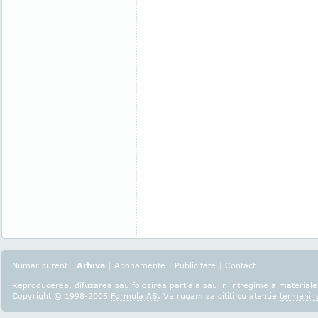
Numar curent
|
Arhiva
|
Abonamente
|
Publicitate
|
Contact
Reproducerea, difuzarea sau folosirea partiala sau in intregime a materialel
Copyright © 1998-2005
Formula AS
. Va rugam sa cititi cu atentie
termenii s