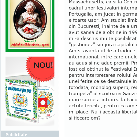
Massachusetts, ca si la Cent
cadrul unor festivaluri intern
Portugalia, am jucat in germ
e foarte usor. Am studiat limb
din Bucuresti, inainte de a u
avut sansa de a obtine in 199
mi-a deschis multe posibilita
"gestionez" singura capitalul 
Am si avantajul de a traduce
international, intre care une
au adus si ne aduc premii. Pr
fost cel obtinut la Festivalul 
pentru interpretarea rolului A
unei fetite ce se destainuie 
totodata, monolog superb, re
trompeta" al scriitoarei Sanz
mare succes: intrarea la Facu
actrita fericita, pentru ca am
mi place. Nu-i aceasta liberta
si fiecare om?
Publicitate