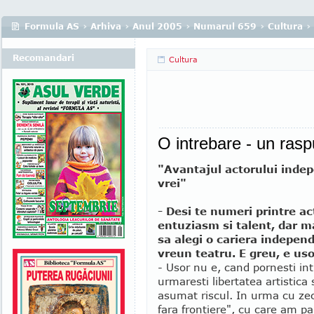
Formula AS
›
Arhiva
›
Anul 2005
›
Numarul 659
›
Cultura
›
Recomandari
Cultura
O intrebare - un ras
"Avantajul actorului indep
vrei"
- Desi te numeri printre act
entuziasm si talent, dar ma
sa alegi o cariera indepen
vreun teatru. E greu, e us
- Usor nu e, cand pornesti in
urmaresti libertatea artistica
asumat riscul. In urma cu ze
fara frontiere", cu care am par