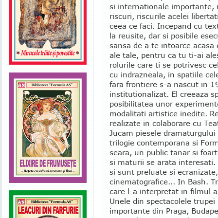
si internationale importante,
riscuri, riscurile acelei libert
ceea ce faci. Incepand cu text
la reusite, dar si posibile es
sansa de a te intoarce acasa 
ale tale, pentru ca tu ti-ai ale
rolurile care ti se potrivesc c
cu indrazneala, in spatiile c
fara frontiere s-a nascut in 1
institutionalizat. El creeaza s
posibilitatea unor experimente
modalitati artistice inedite. 
realizate in colaborare cu Tea
Jucam piesele dramaturgului
trilogie contemporana si Form
seara, un public tanar si foar
si maturii se arata interesati
si sunt preluate si ecranizate, 
cinematografice... In Bash. T
care l-a interpretat in filmul
Unele din spectacolele trupei 
importante din Praga, Budapes