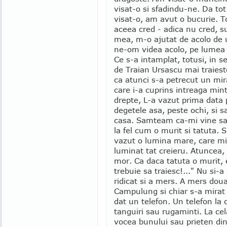
visat-o si sfadindu-ne. Da t
visat-o, am avut o bucurie. 
aceea cred - adica nu cred, s
mea, m-o ajutat de acolo de un
ne-om videa acolo, pe lumea c
Ce s-a intamplat, totusi, in 
de Traian Ursascu mai traieste
ca atunci s-a petrecut un mir
care i-a cuprins intreaga min
drepte, L-a vazut prima dat
degetele asa, peste ochi, si s
casa. Samteam ca-mi vine sa
la fel cum o murit si tatuta. 
vazut o lumina mare, care mi-
luminat tat creieru. Atuncea
mor. Ca daca tatuta o murit,
trebuie sa traiesc!..." Nu si-
ridicat si a mers. A mers doua
Campulung si chiar s-a mirat 
dat un telefon. Un telefon la 
tanguiri sau rugaminti. La cel
vocea bunului sau prieten din