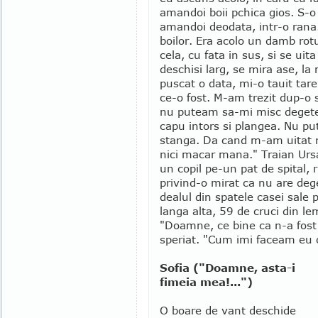
amandoi boii pchica gios. S-o 
amandoi deodata, intr-o rana.
boilor. Era acolo un damb ro
cela, cu fata in sus, si se uit
deschisi larg, se mira ase, la
puscat o data, mi-o tauit tar
ce-o fost. M-am trezit dup-o
nu puteam sa-mi misc deget
capu intors si plangea. Nu p
stanga. Da cand m-am uitat
nici macar mana." Traian Ursa
un copil pe-un pat de spital,
privind-o mirat ca nu are dege
dealul din spatele casei sale 
langa alta, 59 de cruci din l
"Doamne, ce bine ca n-a fost 
speriat. "Cum imi faceam eu cr
Sofia ("Doamne, asta-i
fimeia mea!...")
O boare de vant deschide