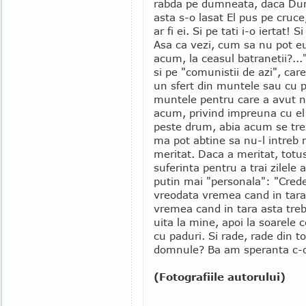
rabda pe dumneata, daca Du
asta s-o lasat El pus pe cruce
ar fi ei. Si pe tati i-o iertat! S
Asa ca vezi, cum sa nu pot e
acum, la ceasul batranetii?..."
si pe "comunistii de azi", car
un sfert din muntele sau cu p
muntele pentru care a avut n
acum, privind impreuna cu e
peste drum, abia acum se trez
ma pot abtine sa nu-l intreb 
meritat. Daca a meritat, totu
suferinta pentru a trai zilele a
putin mai "personala": "Cred
vreodata vremea cand in tara a
vremea cand in tara asta treb
uita la mine, apoi la soarele
cu paduri. Si rade, rade din 
domnule? Ba am speranta c-o s
(Fotografiile autorului)