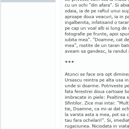
cu un ochi "din afara". Si abi
odaia, ia de pe raftul unui su
aproape doua veacuri, ia in p
ingalbenita, infatisand o tara
pe cap un voal alb si lung de
fotografie pe frunte, apoi sp
iubita mea". "Doamne, cat de 
mea", rostite de un taran bat
aveam sa gandesc, la randul 
***
Atunci se face ora opt dimine
Ursascu reintra pe alta usa i
unde si doarme. Potriveste p
fata ferestrei doua cartoaie b
imbracate in piele: Psaltirea si
Sfintilor. Zice mai intai: "Mu
tie, Doamne, ca mi-ai dat ochi
la varsta asta a mea, pot sa 
tau fara ochelari!". Si, imedia
rugaciunea. Niciodata in viat