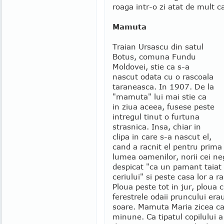
roaga intr-o zi atat de mult c
Mamuta
Traian Ursascu din satul
Botus, comuna Fundu
Moldovei, stie ca s-a
nascut odata cu o rascoala
taraneasca. In 1907. De la
"mamuta" lui mai stie ca
in ziua aceea, fusese peste
intregul tinut o furtuna
strasnica. Insa, chiar in
clipa in care s-a nascut el,
cand a racnit el pentru prima
lumea oamenilor, norii cei ne
despicat "ca un pamant taiat
ceriului" si peste casa lor a ra
Ploua peste tot in jur, ploua 
ferestrele odaii pruncului er
soare. Mamuta Maria zicea ca 
minune. Ca tipatul copilului a 