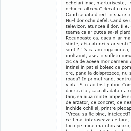
ochelari insa, marturiseste, "
ochii cu altceva" decat cu cart
Cand se uita direct in soare 
Nu-l dor ochii defel. Cand se u
televizor, atuncea il dor. Ii e, 
teama ca ar putea sa-si piarda 
Recunoaste ca, daca n-ar mai 
sfinte, abia atunci s-ar simti
simti? "Daca am rugaciunea,
multamit, ase, in sufletu meu
zic ca de aceea mor oamenii d
intinsi in pat si bolesc de po
ore, pana la doisprezece, nu 
roaga? In primul rand, pentru 
viata. Si n-au fost putini. Com
dar si a lui, caci altadata i-a
tarii, sa aiba minte limpede s
de arzator, de concret, de ne
inchide ochii si, printre pleoap
"Vreau sa fie bine, inteleget
ce-l mai intaraseaza de tara, de
Iaca pe mine ma-ntaraseaza,