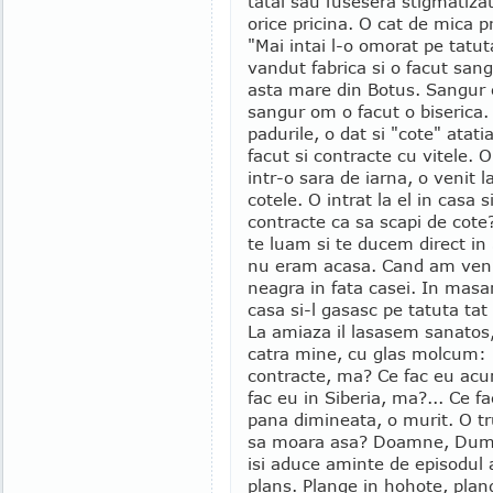
tatal sau fusesera stigmatizat
orice pricina. O cat de mica pr
"Mai intai l-o omorat pe tatut
vandut fabrica si o facut sangu
asta mare din Botus. Sangur o
sangur om o facut o biserica.
padurile, o dat si "cote" atat
facut si contracte cu vitele.
intr-o sara de iarna, o venit 
cotele. O intrat la el in casa 
contracte ca sa scapi de cote
te luam si te ducem direct in 
nu eram acasa. Cand am veni
neagra in fata casei. In masa
casa si-l gasasc pe tatuta tat 
La amiaza il lasasem sanatos, 
catra mine, cu glas molcum: 
contracte, ma? Ce fac eu acu
fac eu in Siberia, ma?... Ce f
pana dimineata, o murit. O tr
sa moara asa? Doamne, Dumne
isi aduce aminte de episodul 
plans. Plange in hohote, plang