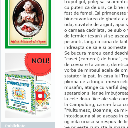
trupul gol, prilej sa-si aminte
cu puteri ca de urs, ce bine i 
fost de femei. Isi primeneste
binecuvantarea de gheata a a
uda, suvitele de argint, apoi 
o camasa cadrilata, pe sub o v
de fermier texan) si se asea
pesmeti, langa o cana de lapt
indreapta de sale si porneste 
Se bucura mereu cand deschide
"casei (camerei) de buna", cur
de covoare taranesti, deretica
vorba de mirosul acela de om 
statator la pat. In casa lui T
plimba de-a lungul mesei cele
musafiri, atinge cu varful deg
spatarelor si iar se imbujore
la cele doua fiice ale sale ca
la Campulung, ca sa-i faca cur
"Multumesc, Doamne, ca mi-ai
intotdeauna si se aseaza in ca
oglinda uriasa si nespus de li
Publicitate
Se priveste cum sta la masa si