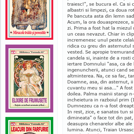
traiesc!", se bucura el. Ca si 
albastri si limpezi, ca doua ro
Pe bancuta asta din lemn sade
Acum, la ora douasprezece, si
zi. Prima a fost hat la miezul
un ceas nevazut. Chiar in clip
incremenesc unul peste celala
ridica cu greu din asternutul 
vested. Se apropie tremurand,
candela si, inainte de a rosti 
iertare Domnului "asa, ca de 
ingenuncherii, atunci cand s
altminterea. Na, ce sa fac, ta
Doamne, asa, din asternut, ii
cuvantu meu si asa..." A fost r
doilea. Palma mainii stangi n-
incheietura in razboiul prim (
Dumnezeu ca n-a fost dreapta
In rest, zice, e sanatos tun s
dimineata" o face tot din pat,
deasupra chenarelor albe ale 
lumina. Atunci, Traian Ursasc