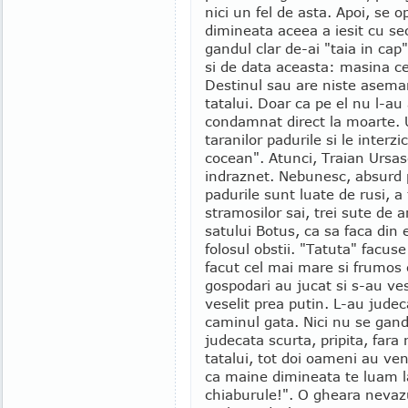
nici un fel de asta. Apoi, se 
dimineata aceea a iesit cu se
gandul clar de-ai "taia in ca
si de data aceasta: masina c
Destinul sau are niste asemana
tatalui. Doar ca pe el nu l-au
condamnat direct la moarte. Un
taranilor padurile si le interzi
cocean". Atunci, Traian Ursa
indraznet. Nebunesc, absurd 
padurile sunt luate de rusi, a
stramosilor sai, trei sute de ar
satului Botus, ca sa faca din 
folosul obstii. "Tatuta" facuse
facut cel mai mare si frumos 
gospodari au jucat si s-au vese
veselit prea putin. L-au judec
caminul gata. Nici nu se gand
judecata scurta, pripita, fara n
tatalui, tot doi oameni au veni
ca maine dimineata te luam l
chiaburule!". O gheara nevazu