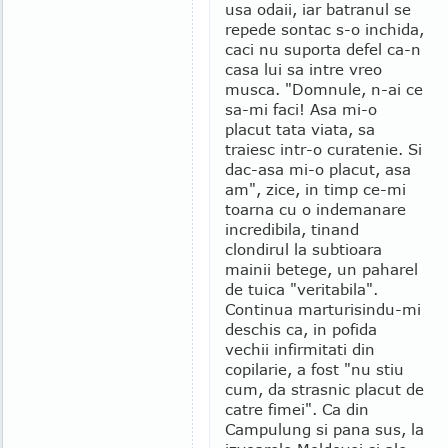
usa odaii, iar batranul se
repede sontac s-o inchida,
caci nu suporta defel ca-n
casa lui sa intre vreo
musca. "Domnule, n-ai ce
sa-mi faci! Asa mi-o
placut tata viata, sa
traiesc intr-o curatenie. Si
dac-asa mi-o placut, asa
am", zice, in timp ce-mi
toarna cu o indemanare
incredibila, tinand
clondirul la subtioara
mainii betege, un paharel
de tuica "veritabila".
Continua marturisindu-mi
deschis ca, in pofida
vechii infirmitati din
copilarie, a fost "nu stiu
cum, da strasnic placut de
catre fimei". Ca din
Campulung si pana sus, la