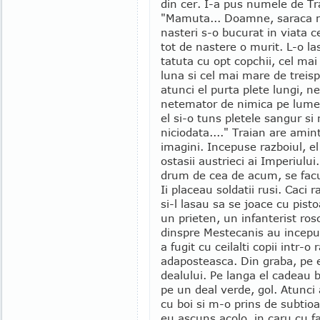
din cer. I-a pus numele de Tr
"Mamuta... Doamne, saraca 
nasteri s-o bucurat in viata c
tot de nastere o murit. L-o l
tatuta cu opt copchii, cel ma
luna si cel mai mare de treisp
atunci el purta plete lungi, n
netemator de nimica pe lume
el si-o tuns pletele sangur si
niciodata...." Traian are ami
imagini. Incepuse razboiul, e
ostasii austrieci ai Imperiului
drum de cea de acum, se facu
Ii placeau soldatii rusi. Cac
si-l lasau sa se joace cu pisto
un prieten, un infanterist ro
dinspre Mestecanis au incepu
a fugit cu ceilalti copii intr-
adaposteasca. Din graba, pe e
dealului. Pe langa el cadeau 
pe un deal verde, gol. Atunci
cu boi si m-o prins de subtioa
eu ascuns acolo, in caru cu 