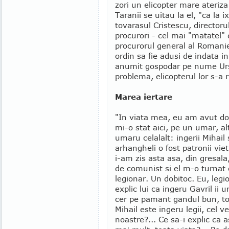
zori un elicopter mare ateriza
Taranii se uitau la el, "ca la i
tovarasul Cristescu, directorul
procurori - cel mai "matatel" 
procurorul general al Romanie
ordin sa fie adusi de indata in
anumit gospodar pe nume Urs
problema, elicopterul lor s-a r
Marea iertare
"In viata mea, eu am avut doi
mi-o stat aici, pe un umar, alt
umaru celalalt: ingerii Mihail 
arhangheli o fost patronii vie
i-am zis asta asa, din gresala
de comunist si el m-o turnat c
legionar. Un dobitoc. Eu, legi
explic lui ca ingeru Gavril ii u
cer pe pamant gandul bun, toa
Mihail este ingeru legii, cel v
noastre?... Ce sa-i explic ca a