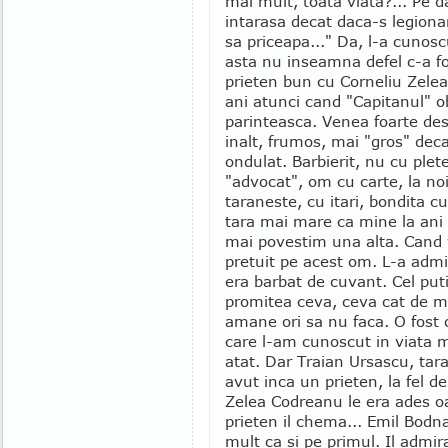
mai mult, toata viata?... Pe d
intarasa decat daca-s legionar
sa priceapa..." Da, l-a cunos
asta nu inseamna defel c-a fos
prieten bun cu Corneliu Zele
ani atunci cand "Capitanul" o
parinteasca. Venea foarte des
inalt, frumos, mai "gros" deca
ondulat. Barbierit, nu cu plete
"advocat", om cu carte, la n
taraneste, cu itari, bondita c
tara mai mare ca mine la ani 
mai povestim una alta. Cand v
pretuit pe acest om. L-a adm
era barbat de cuvant. Cel pu
promitea ceva, ceva cat de mi
amane ori sa nu faca. O fost 
care l-am cunoscut in viata m
atat. Dar Traian Ursascu, tar
avut inca un prieten, la fel 
Zelea Codreanu le era ades oa
prieten il chema... Emil Bodna
mult ca si pe primul. Il admi