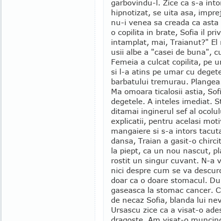
garbovindu-l. Zice ca s-a int
hipnotizat, se uita asa, impreju
nu-i venea sa creada ca asta 
o copilita in brate, Sofia il pr
intamplat, mai, Traianut?" El
usii albe a "casei de buna", c
Femeia a culcat copilita, pe 
si l-a atins pe umar cu degete
barbatului tremurau. Plangea
Ma omoara ticalosii astia, Sof
degetele. A inteles imediat. 
ditamai inginerul sef al ocolu
explicatii, pentru acelasi mot
mangaiere si s-a intors tacut
dansa, Traian a gasit-o chirci
la piept, ca un nou nascut, p
rostit un singur cuvant. N-a
nici despre cum se va descurc
doar ca o doare stomacul. Du
gaseasca la stomac cancer. C
de necaz Sofia, blanda lui neva
Ursascu zice ca a visat-o ade
dragoste. Am visat-o munci