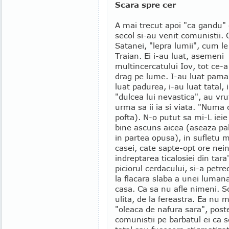
Scara spre cer
A mai trecut apoi "ca gandu" 
secol si-au venit comunistii.
Satanei, "lepra lumii", cum le 
Traian. Ei i-au luat, asemeni
multincercatului Iov, tot ce-
drag pe lume. I-au luat paman
luat padurea, i-au luat tatal, 
"dulcea lui nevastica", au vru
urma sa ii ia si viata. "Numa 
pofta). N-o putut sa mi-L iei
bine ascuns aicea (aseaza pa
in partea opusa), in sufletu m
casei, cate sapte-opt ore nei
indreptarea ticalosiei din tara
piciorul cerdacului, si-a petr
la flacara slaba a unei luman
casa. Ca sa nu afle nimeni. So
ulita, de la fereastra. Ea nu 
"oleaca de nafura sara", pos
comunistii pe barbatul ei ca 