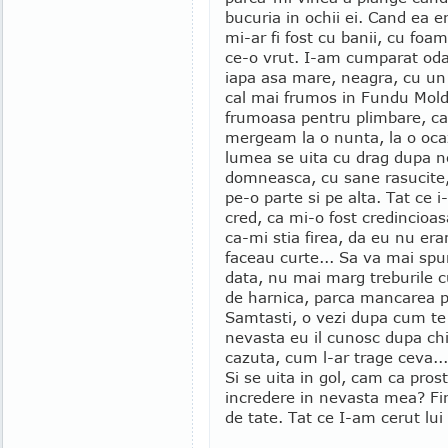
bucuria in ochii ei. Cand ea 
mi-ar fi fost cu banii, cu foa
ce-o vrut. I-am cumparat oda
iapa asa mare, neagra, cu un m
cal mai frumos in Fundu Moldo
frumoasa pentru plimbare, ca 
mergeam la o nunta, la o ocaz
lumea se uita cu drag dupa no
domneasca, cu sane rasucite,
pe-o parte si pe alta. Tat ce i
cred, ca mi-o fost credincioa
ca-mi stia firea, da eu nu era
faceau curte... Sa va mai sp
data, nu mai marg treburile c
de harnica, parca mancarea pe
Samtasti, o vezi dupa cum te 
nevasta eu il cunosc dupa chip
cazuta, cum l-ar trage ceva... 
Si se uita in gol, cam ca pros
incredere in nevasta mea? F
de tate. Tat ce I-am cerut lu