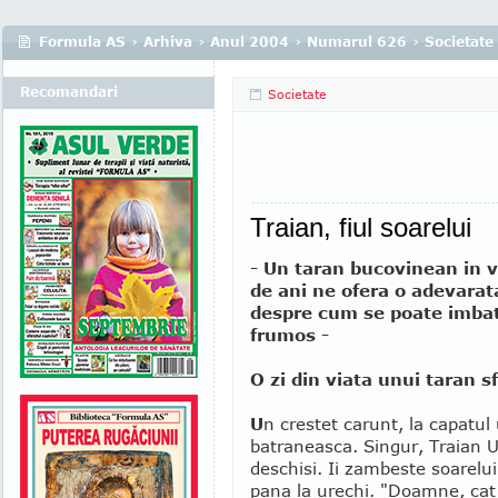
Formula AS
›
Arhiva
›
Anul 2004
›
Numarul 626
›
Societate
Recomandari
Societate
Traian, fiul soarelui
- Un taran bucovinean in 
de ani ne ofera o adevarat
despre cum se poate imbatr
frumos -
O zi din viata unui taran s
U
n crestet carunt, la capatul
batraneasca. Singur, Traian Ur
deschisi. Ii zambeste soarelui.
pana la urechi. "Doamne, cat