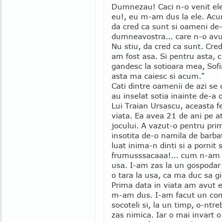
Dumnezau! Caci n-o venit ele
eu!, eu m-am dus la ele. Acu
da cred ca sunt si oameni de-ac
dumneavostra... care n-o avut
Nu stiu, da cred ca sunt. Cred
am fost asa. Si pentru asta,
gandesc la sotioara mea, Sofi
asta ma caiesc si acum."
Cati dintre oamenii de azi se 
au inselat sotia inainte de-a 
Lui Traian Ursascu, aceasta f
viata. Ea avea 21 de ani pe at
jocului. A vazut-o pentru pri
insotita de-o namila de barbat
luat inima-n dinti si a pornit 
frumusssacaaa!... cum n-am v
usa. I-am zas la un gospodar 
o tara la usa, ca ma duc sa g
Prima data in viata am avut 
m-am dus. I-am facut un comp
socoteli si, la un timp, o-ntr
zas nimica. Iar o mai invart o