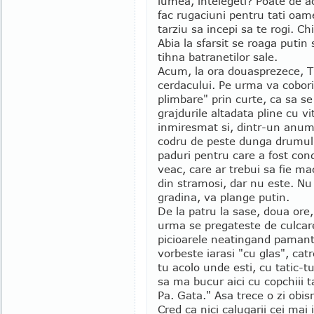
lumea, intelegeti? Poate de 
fac rugaciuni pentru tati oamen
tarziu sa incepi sa te rogi. Chi
Abia la sfarsit se roaga putin
tihna batranetilor sale.
Acum, la ora douasprezece, T
cerdacului. Pe urma va cobori 
plimbare" prin curte, ca sa s
grajdurile altadata pline cu vi
inmiresmat si, dintr-un anumi
codru de peste dunga drumul
paduri pentru care a fost c
veac, care ar trebui sa fie m
din stramosi, dar nu este. Nu 
gradina, va plange putin.
De la patru la sase, doua ore,
urma se pregateste de culcar
picioarele neatingand pamantu
vorbeste iarasi "cu glas", cat
tu acolo unde esti, cu tatic-t
sa ma bucur aici cu copchiii t
Pa. Gata." Asa trece o zi obis
Cred ca nici calugarii cei mai