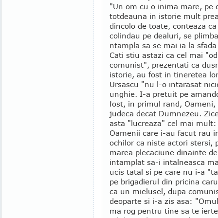
"Un om cu o inima mare, pe ca
totdeauna in istorie mult pre
dincolo de toate, conteaza ca 
colindau pe dealuri, se plimb
ntampla sa se mai ia la sfad
Cati stiu astazi ca cel mai "od
comunist", prezentati ca dusm
istorie, au fost in tineretea l
Ursascu "nu l-o intarasat nicio
unghie. I-a pretuit pe amand
fost, in primul rand, Oameni,
judeca decat Dumnezeu. Zice c
asta "lucreaza" cel mai mult: 
Oamenii care i-au facut rau in
ochilor ca niste actori stersi,
marea plecaciune dinainte de a
intamplat sa-i intalneasca mai
ucis tatal si pe care nu i-a "t
pe brigadierul din pricina ca
ca un mielusel, dupa comunism
deoparte si i-a zis asa: "Om
ma rog pentru tine sa te ier