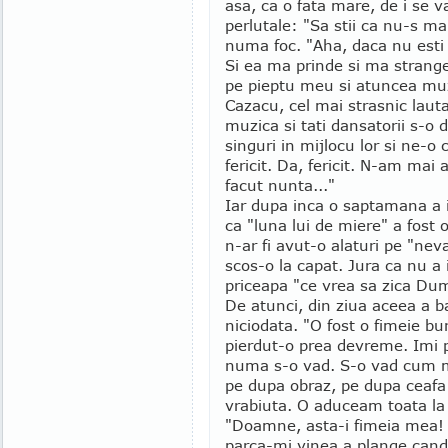
asa, ca o fata mare, de i se vad
perlutale: "Sa stii ca nu-s ma
numa foc. "Aha, daca nu esti
Si ea ma prinde si ma strange
pe pieptu meu si atuncea muzi
Cazacu, cel mai strasnic lauta
muzica si tati dansatorii s-o d
singuri in mijlocu lor si ne-o 
fericit. Da, fericit. N-am ma
facut nunta..."
Iar dupa inca o saptamana a i
ca "luna lui de miere" a fost 
n-ar fi avut-o alaturi pe "neva
scos-o la capat. Jura ca nu a 
priceapa "ce vrea sa zica Dum
De atunci, din ziua aceea a ba
niciodata. "O fost o fimeie b
pierdut-o prea devreme. Imi 
numa s-o vad. S-o vad cum m
pe dupa obraz, pe dupa ceafa
vrabiuta. O aduceam toata la
"Doamne, asta-i fimeia mea! 
parca-mi vinea a plange can