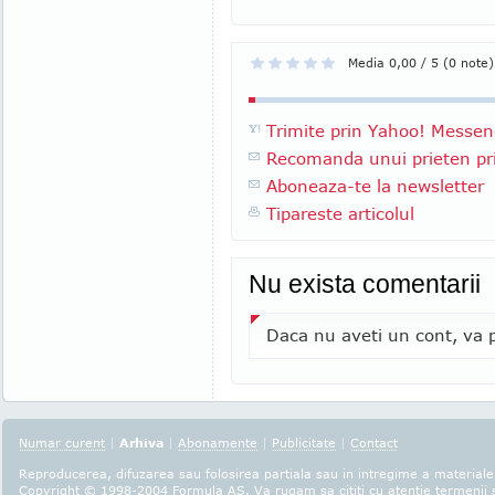
Media 0,00 / 5 (0 note)
Trimite prin Yahoo! Messen
Recomanda unui prieten pri
Aboneaza-te la newsletter
Tipareste articolul
Nu exista comentarii
Daca nu aveti un cont, va p
Numar curent
|
Arhiva
|
Abonamente
|
Publicitate
|
Contact
Reproducerea, difuzarea sau folosirea partiala sau in intregime a materialel
Copyright © 1998-2004
Formula AS
. Va rugam sa cititi cu atentie
termenii s