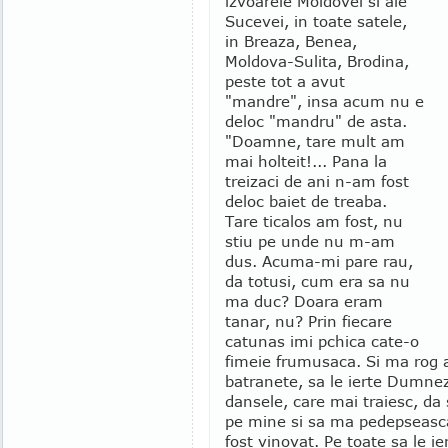
izvoarele Moldovei si ale
Sucevei, in toate satele,
in Breaza, Benea,
Moldova-Sulita, Brodina,
peste tot a avut
"mandre", insa acum nu e
deloc "mandru" de asta.
"Doamne, tare mult am
mai holteit!... Pana la
treizaci de ani n-am fost
deloc baiet de treaba.
Tare ticalos am fost, nu
stiu pe unde nu m-am
dus. Acuma-mi pare rau,
da totusi, cum era sa nu
ma duc? Doara eram
tanar, nu? Prin fiecare
catunas imi pchica cate-o
fimeie frumusaca. Si ma rog 
batranete, sa le ierte Dumne
dansele, care mai traiesc, da 
pe mine si sa ma pedepseasc
fost vinovat. Pe toate sa le ie