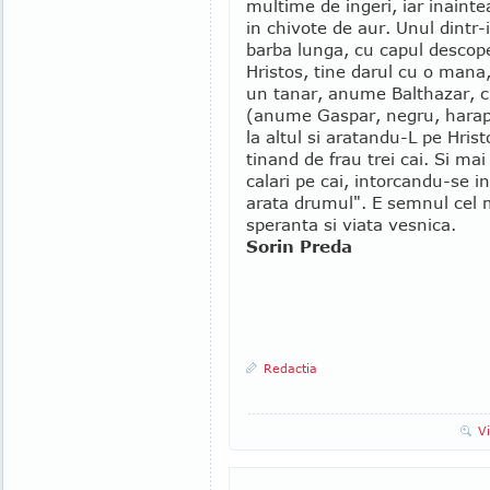
multime de ingeri, iar inaintea
in chivote de aur. Unul dintr-
barba lunga, cu capul descope
Hristos, tine darul cu o mana,
un tanar, anume Balthazar, cu
(anume Gaspar, negru, harap,
la altul si aratandu-L pe Hris
tinand de frau trei cai. Si mai
calari pe cai, intorcandu-se in 
arata drumul". E semnul cel m
speranta si viata vesnica.
Sorin Preda
Redactia
V