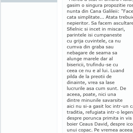
gasim o singura propozitie ros
nunta din Cana Galileii: "Fac
cata simplitate... Atata trebu
nepieritor. Sa facem ascultar
Sfielnic si incet in miscari,
parintele isi cumpaneste
cu grija cuvintele, ca nu
cumva din graba sau
nebagare de seama sa
alunge marele dar al
bisericii, trufindu-se cu
ceea ce nu e al lui. Luand
pilda de la preotii de
dinainte, vrea sa lase
lucrurile asa cum sunt. De
aceea, poate, nici una
dintre minunile savarsite
aici nu si-a gasit loc intr-un 
traditia, refugiata intr-o le
despre porunca primita in vis 
boier Ceaus David, despre ico
unui copac. Pe vremea aceea,