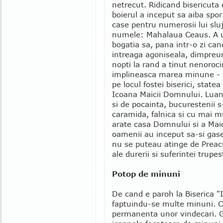
netrecut. Ridicand bisericuta
boierul a inceput sa aiba spor
case pentru numerosii lui sluji
numele: Mahalaua Ceaus. A ui
bogatia sa, pana intr-o zi cand
intreaga agoniseala, dimpreun
nopti la rand a tinut nenorocir
implineasca marea minune - i
pe locul fostei biserici, state
Icoana Maicii Domnului. Lua
si de pocainta, bucurestenii s-
caramida, falnica si cu mai m
arate casa Domnului si a Maici
oamenii au inceput sa-si gase
nu se puteau atinge de Preacur
ale durerii si suferintei trupest
Potop de minuni
De cand e paroh la Biserica "
faptuindu-se multe minuni. C
permanenta unor vindecari. Gr