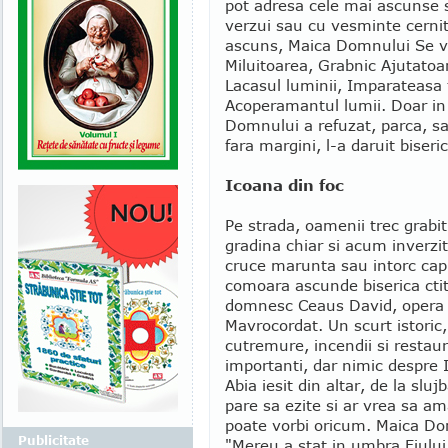
pot adresa cele mai ascunse s
verzui sau cu vesminte cernite
ascuns, Maica Domnului Se vad
Miluitoarea, Grabnic Ajutatoa
Lacasul luminii, Imparateasa
Acoperamantul lumii. Doar in 
Domnului a refuzat, parca, s
fara margini, l-a daruit biserici
Icoana din foc
Pe strada, oamenii trec grabiti
gradina chiar si acum inverzita
cruce marunta sau intorc capul
comoara ascunde biserica ctit
domnesc Ceaus David, opera 
Mavrocordat. Un scurt istoric,
cutremure, incendii si restaura
importanti, dar nimic despre
Abia iesit din altar, de la slu
pare sa ezite si ar vrea sa a
poate vorbi oricum. Maica Do
Publicitate
"Mereu a stat in umbra Fiului,