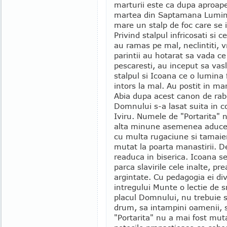
marturii este ca dupa aproape 
martea din Saptamana Luminat
mare un stalp de foc care se in
Privind stalpul infricosati s
au ramas pe mal, neclintiti, 
parintii au hotarat sa vada ce
pescaresti, au inceput sa vas
stalpul si Icoana ce o lumina
intors la mal. Au postit in mare
Abia dupa acest canon de rabd
Domnului s-a lasat suita in co
Iviru. Numele de "Portarita" n
alta minune asemenea aducerii 
cu multa rugaciune si tamaier
mutat la poarta manastirii. D
readuca in biserica. Icoana s
parca slavirile cele inalte, pr
argintate. Cu pedagogia ei divi
intregului Munte o lectie de s
placul Domnului, nu trebuie sa 
drum, sa intampini oamenii, sa
"Portarita" nu a mai fost muta