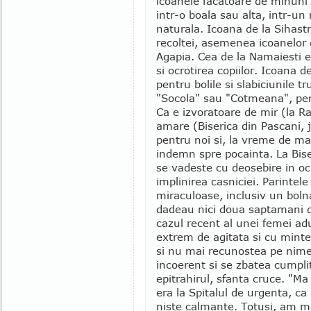
icoanele facatoare de minuni 
intr-o boala sau alta, intr-u
naturala. Icoana de la Sihastr
recoltei, asemenea icoanelor d
Agapia. Cea de la Namaiesti e
si ocrotirea copiilor. Icoana d
pentru bolile si slabiciunile t
"Socola" sau "Cotmeana", pent
Ca e izvoratoare de mir (la R
amare (Biserica din Pascani, 
pentru noi si, la vreme de mar
indemn spre pocainta. La Bise
se vadeste cu deosebire in ocro
implinirea casniciei. Parinte
miraculoase, inclusiv un boln
dadeau nici doua saptamani de
cazul recent al unei femei adu
extrem de agitata si cu mint
si nu mai recunostea pe nimen
incoerent si se zbatea cumpli
epitrahirul, sfanta cruce. "Ma
era la Spitalul de urgenta, c
niste calmante. Totusi, am mai