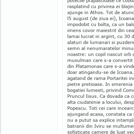
potecile prapastioase ce cobo
rasplatind cu privirea ei blaji
ajunge in Athos. Tot de atunc
l5 august (de ziua ei), Icoan
impodobit cu bolta, ca un bal
imens covor maiestrit din ce
lamai lucrat in argint, cu 30 d
alaturi de lumanari si puzderi
semn al nenumaratelor minuni 
noastre: un copil nascut orb 
musulman care s-a convertit 
din Platamonas care s-a vind
doar atingandu-se de Icoana.
agatand de rama Portaritei inel
pietre pretioase. In smerenia
bogatiei lumesti, privind Com
Pruncul Iisus. Ca dovada ca ce
alta ciudatenie a locului, desp
Popescu. Toti cei care incearc
ajungand acasa, constata ca f
nu a putut sa explice intampla
batranii din Iviru se multumes
sofisticate camere de luat ved