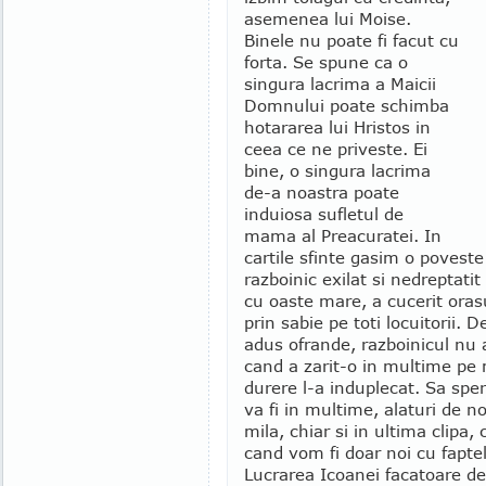
asemenea lui Moise.
Binele nu poate fi facut cu
forta. Se spune ca o
singura lacrima a Maicii
Domnului poate schimba
hotararea lui Hristos in
ceea ce ne priveste. Ei
bine, o singura lacrima
de-a noastra poate
induiosa sufletul de
mama al Preacuratei. In
cartile sfinte gasim o povest
razboinic exilat si nedreptati
cu oaste mare, a cucerit oras
prin sabie pe toti locuitorii.
adus ofrande, razboinicul nu a
cand a zarit-o in multime pe m
durere l-a induplecat. Sa sp
va fi in multime, alaturi de n
mila, chiar si in ultima clipa
cand vom fi doar noi cu fapte
Lucrarea Icoanei facatoare d