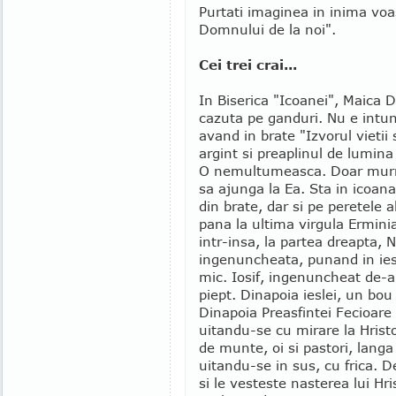
Purtati imaginea in inima voa
Domnului de la noi".
Cei trei crai...
In Biserica "Icoanei", Maica D
cazuta pe ganduri. Nu e intune
avand in brate "Izvorul vietii 
argint si preaplinul de lumina s
O nemultumeasca. Doar murmur
sa ajunga la Ea. Sta in icoan
din brate, dar si pe peretele 
pana la ultima virgula Erminia
intr-insa, la partea dreapta
ingenuncheata, punand in iesl
mic. Iosif, ingenuncheat de-a
piept. Dinapoia ieslei, un bou
Dinapoia Preasfintei Fecioare s
uitandu-se cu mirare la Hrist
de munte, oi si pastori, langa 
uitandu-se in sus, cu frica. 
si le vesteste nasterea lui Hri