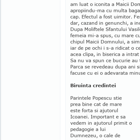
am luat o iconita a Maicii Dom
apropiindu-ma cu multa bagar
cap. Efectul a fost uimitor. F
dar, cazand in genunchi, a inc
Dupa Moliftele Sfantului Vasil
femeia mi-a spus, cu mare cut
chipul Maicii Domnului, a simt
iar de pe ochi i s-a ridicat o
acea clipa, in biserica a intrat 
Sa nu va spun ce bucurie au 
Parca se revedeau dupa ani s
facuse cu ei o adevarata min
Biruinta credintei
Parintele Popescu stie
prea bine cat de mare
este forta si ajutorul
Icoanei. Important e sa
vedem in ajutorul primit o
pedagogie a lui
Dumnezeu, o cale de