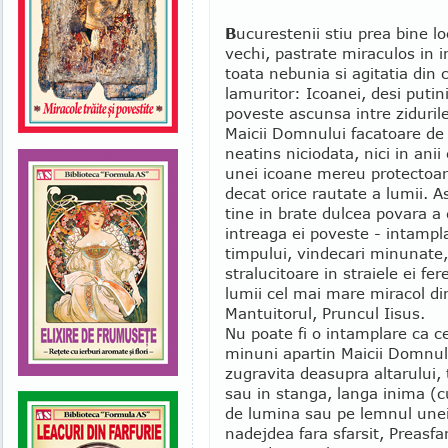
B
ucurestenii stiu prea bine loc
vechi, pastrate miraculos in i
toata nebunia si agitatia din 
lamuritor: Icoanei, desi putin
poveste ascunsa intre zidurile
Maicii Domnului facatoare de 
neatins niciodata, nici in an
unei icoane mereu protectoar
decat orice rautate a lumii. 
tine in brate dulcea povara a
intreaga ei poveste - intamplar
timpului, vindecari minunate,
stralucitoare in straiele ei fe
lumii cel mai mare miracol din 
Mantuitorul, Pruncul Iisus.
Nu poate fi o intamplare ca c
minuni apartin Maicii Domnului.
zugravita deasupra altarului, 
sau in stanga, langa inima (c
de lumina sau pe lemnul unei
nadejdea fara sfarsit, Preasfa