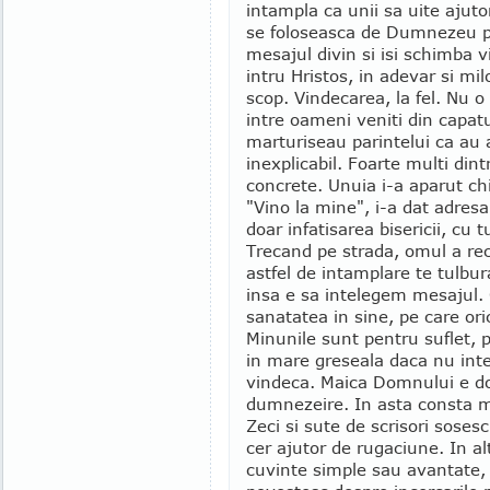
intampla ca unii sa uite ajuto
se foloseasca de Dumnezeu pen
mesajul divin si isi schimba v
intru Hristos, in adevar si mi
scop. Vindecarea, la fel. Nu o
intre oameni veniti din capatul
marturiseau parintelui ca au 
inexplicabil. Foarte multi din
concrete. Unuia i-a aparut ch
"Vino la mine", i-a dat adresa
doar infatisarea bisericii, cu t
Trecand pe strada, omul a rec
astfel de intamplare te tulbur
insa e sa intelegem mesajul.
sanatatea in sine, pe care or
Minunile sunt pentru suflet, 
in mare greseala daca nu int
vindeca. Maica Domnului e do
dumnezeire. In asta consta m
Zeci si sute de scrisori soses
cer ajutor de rugaciune. In a
cuvinte simple sau avantate, d