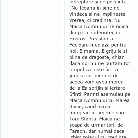
indreptare si de pocainta.
"Nu Icoana in sine ne
vindeca si ne implineste
vrerea, ci credinta. Nu
Maica Domnului ne ridica
din patul suferintei, ci
Hristos. Preasfanta
Fecioara mediaza pentru
noi. E mama. E grijulie si
plina de dragoste, chiar
daca noi nu ne purtam tot
timpul ca niste fii. Ea
judeca cu inima si de
aceea vom avea mereu
de la Ea sprijin si iertare.
Sfintii Parinti asemuiau pe
Maica Domnului cu Marea
Rosie, cand evreii
mergeau in bejenie spre
Tara Sfanta. Maica ne
scapa de urmaritori, de
Faraon, dar numai daca
izbim toiagul cu credinta,