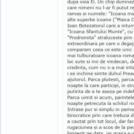
dupa voia Ei. Un chip dumneze
care nimeni nu l-ar fi putut r
ramas si numele: "Icoana mi
alte superbe icoane ("Maica 
Ioan Botezatorul care a inturn
"Icoana Sfantului Munte", cu 
"Prodromita" straluceste prin 
extraordinara pe care o degaj
comparam ceea ce este unic s
mai tulburatoare icoana roma
loc sute si mii de vindecari, d
credinta, cum nu s-a mai intam
i se inchine simte duhul Prea
ajutorul. Parca plutesti, parca
noapte la care participi, in st
putinta de a te aseza pe indel
Parca uimit si acum, parinte
noapte petrecuta la schitul r
Intrase pur si simplu in paman
birocratice prin care trebuia d
a cautat prin tot locul, dar fa
rugaciunea si a scos de la pi
limpezit pe data, iar mana s-a