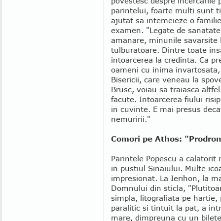
povestesc despre incercarile 
parintelui, foarte multi sunt 
ajutat sa intemeieze o famili
examen. "Legate de sanatate 
amanare, minunile savarsite l
tulburatoare. Dintre toate ins
intoarcerea la credinta. Ca pr
oameni cu inima invartosata, at
Bisericii, care veneau la spov
Brusc, voiau sa traiasca altfe
facute. Intoarcerea fiului risip
in cuvinte. E mai presus deca
nemuririi."
Comori pe Athos: "Prodromi
Parintele Popescu a calatorit m
in pustiul Sinaiului. Multe ic
impresionat. La Ierihon, la 
Domnului din sticla, "Plutito
simpla, litografiata pe hartie,
paralitic si tintuit la pat, a i
mare, dimpreuna cu un biletel