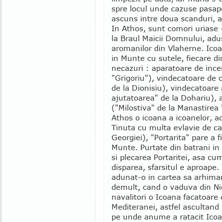
spre locul unde cazuse pasapo
ascuns intre doua scanduri, 
In Athos, sunt comori uriase 
la Braul Maicii Domnului, adu
aromanilor din Vlaherne. Ico
in Munte cu sutele, fiecare di
necazuri : aparatoare de ince
"Grigoriu"), vindecatoare de 
de la Dionisiu), vindecatoare 
ajutatoarea" de la Dohariu), 
("Milostiva" de la Manastirea 
Athos o icoana a icoanelor, ac
Tinuta cu multa evlavie de catr
Georgiei), "Portarita" pare a f
Munte. Purtate din batrani i
si plecarea Portaritei, asa c
disparea, sfarsitul e aproape.
adunat-o in cartea sa arhiman
demult, cand o vaduva din Nic
navalitori o Icoana facatoare 
Mediteranei, astfel ascultand
pe unde anume a ratacit Icoa