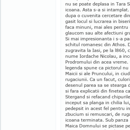
nu se poate deplasa in Tara S
icoana. Asta s-a si intamplat.
dupa o cuvenita cercetare din 
gasit locul si lucrarea in bi
faca minuni, mai ales pentru 
glaucom sau alte afectiuni gr
Si mai impresionanta i s-a pa
schitul romanesc din Athos. D
zugravita la Iasi, pe la l860, 
nume Iordache Nicolau, a inc
Prodromului din acea vreme.
legenda spune ca pictorul nu 
Maicii si ale Pruncului, in ciud
rugaciunii. Ca un facut, culo
desenul parea sa se stearga de
si fara explicatii din finetea c
Stergand si refacand chipuril
inceput sa planga in chilia lui
pedepsit in acest fel pentru i
zbucium si remuscari, de rugac
icoana terminata. Sub panza 
Maica Domnului se pictase pe