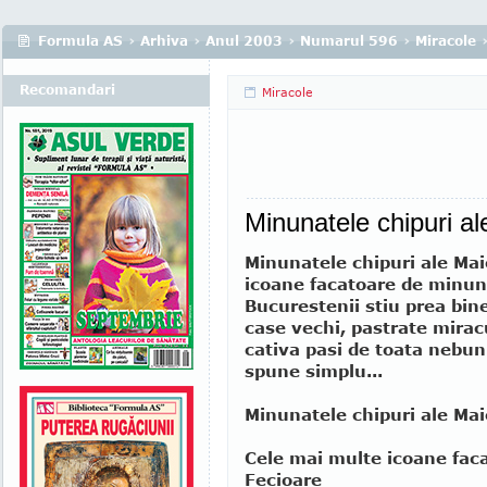
Formula AS
›
Arhiva
›
Anul 2003
›
Numarul 596
›
Miracole
Recomandari
Miracole
Minunatele chipuri al
Minunatele chipuri ale Mai
icoane facatoare de minuni
Bucurestenii stiu prea bine 
case vechi, pastrate miracu
cativa pasi de toata nebuni
spune simplu...
Minunatele chipuri ale Ma
Cele mai multe icoane faca
Fecioare