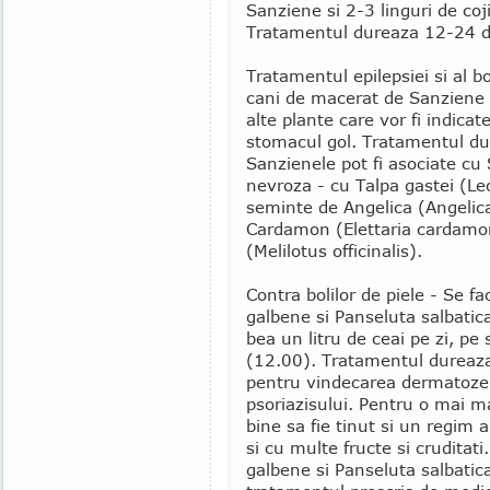
Sanziene si 2-3 linguri de coj
Tratamentul dureaza 12-24 d
Tratamentul epilepsiei si al bo
cani de macerat de Sanziene 
alte plante care vor fi indica
stomacul gol. Tratamentul dur
Sanzienele pot fi asociate cu
nevroza - cu Talpa gastei (Le
seminte de Angelica (Angelica
Cardamon (Elettaria cardamon
(Melilotus officinalis).
Contra bolilor de piele - Se f
galbene si Panseluta salbatica 
bea un litru de ceai pe zi, pe
(12.00). Tratamentul dureaza
pentru vindecarea dermatozelo
psoriazisului. Pentru o mai m
bine sa fie tinut si un regim 
si cu multe fructe si cruditat
galbene si Panseluta salbatica