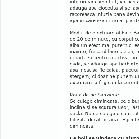
intr-un vas smaltuit, iar pest
adauga apa clocotita si se la
racoreasca infuzia pana devi
apa in care s-a inmuiat planta
Modul de efectuare al baii: B
de 20 de minute, cu corpul c
aiba un efect mai puternic, e
inainte, frecand bine pielea, 
moarta si pentru a activa cir
cada, se adauga apa fierbinte
asa incat sa fie calda, placu
stergem, ci doar ne punem un
expunem la frig sau la curent
Roua de pe Sanziene
Se culege dimineata, pe o buca
inclina si se scutura usor, la
sticla. Nu se culege o cantit
folosita decat in ziua respecti
dimineata.
Ce boli se vindeca cu ajut