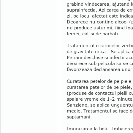
grabind vindecarea, ajutand la
suprainfectia. Aplicarea de ext
zi, pe locul afectat este indi
Deoarece nu contine alcool (p
nu produce usturimi, fiind foa
femei, cat si de barbati.
Tratamentul cicatricelor vechi, 
de gravitate mica - Se aplica
Pe rani deschise si infectii a
deoarece sub pelicula sa se 
favorizeaza declansarea unor i
Curatarea petelor de pe piele
curatarea petelor de pe piele,
(produse de contactul pielii 
spalare vreme de 1-2 minute
Sanziene, se aplica unguentul
medie. Tratamentul se face d
saptamani.
Imunizarea la boli - Imbaierea