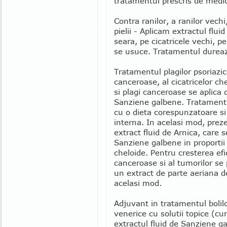
tratamentul prescris de medic 
Contra ranilor, a ranilor vechi, 
pielii - Aplicam extractul flu
seara, pe cicatricele vechi, pe 
se usuce. Tratamentul dure
Tratamentul plagilor psoriazice
canceroase, al cicatricelor ch
si plagi canceroase se aplica d
Sanziene galbene. Tratamentu
cu o dieta corespunzatoare si
interna. In acelasi mod, prez
extract fluid de Arnica, care 
Sanziene galbene in proportii 
cheloide. Pentru cresterea efi
canceroase si al tumorilor se
un extract de parte aeriana d
acelasi mod.
Adjuvant in tratamentul bolilo
venerice cu solutii topice (cu
extractul fluid de Sanziene ga