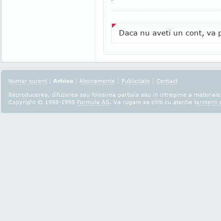
Daca nu aveti un cont, va p
Numar curent
|
Arhiva
|
Abonamente
|
Publicitate
|
Contact
Reproducerea, difuzarea sau folosirea partiala sau in intregime a materialel
Copyright © 1998-1999
Formula AS
. Va rugam sa cititi cu atentie
termenii s