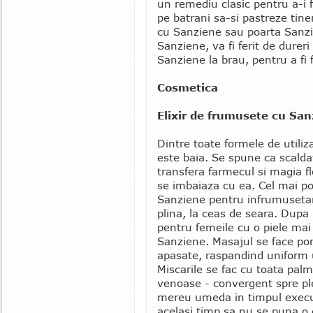
un remediu clasic pentru a-i fe
pe batrani sa-si pastreze tin
cu Sanziene sau poarta Sanzi
Sanziene, va fi ferit de durer
Sanziene la brau, pentru a fi f
Cosmetica
Elixir de frumusete cu Sa
Dintre toate formele de utili
este baia. Se spune ca scaldat
transfera farmecul si magia fl
se imbaiaza cu ea. Cel mai po
Sanziene pentru infrumusetar
plina, la ceas de seara. Dupa 
pentru femeile cu o piele ma
Sanziene. Masajul se face porn
apasate, raspandind uniform u
Miscarile se fac cu toata palm
venoase - convergent spre ple
mereu umeda in timpul execut
acelasi timp sa nu se puna o 