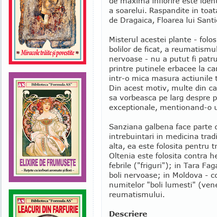
de maxima inflorire este iden
a soarelui. Raspandite in toa
de Dragaica, Floarea lui Sant
Misterul acestei plante - folo
bolilor de ficat, a reumatismulu
nervoase - nu a putut fi patr
printre putinele erbacee la ca
intr-o mica masura actiunile 
Din acest motiv, multe din ca
sa vorbeasca pe larg despre pr
exceptionale, mentionand-o u
Sanziana galbena face parte d
intrebuintari in medicina tra
alta, ea este folosita pentru t
Oltenia este folosita contra h
febrile ("friguri"); in Tara Fa
boli nervoase; in Moldova - co
numitelor "boli lumesti" (ven
reumatismului.
Descriere