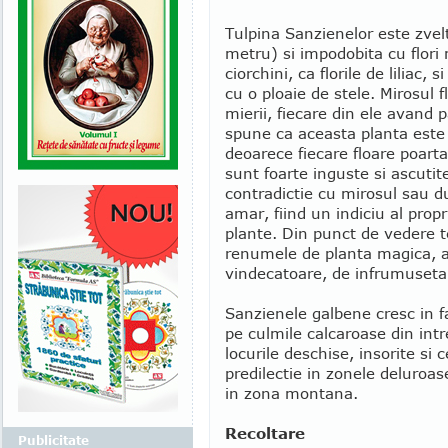
Tulpina Sanzienelor este zvelt
metru) si impodobita cu flori
ciorchini, ca florile de liliac
cu o ploaie de stele. Mirosul f
mierii, fiecare din ele avand 
spune ca aceasta planta est
deoarece fiecare floare poart
sunt foarte inguste si ascutit
contradictie cu mirosul sau d
amar, fiind un indiciu al propr
plante. Din punct de vedere t
renumele de planta magica, a
vindecatoare, de infrumusetar
Sanzienele galbene cresc in f
pe culmile calcaroase din intr
locurile deschise, insorite si 
predilectie in zonele deluroas
in zona montana.
Recoltare
Publicitate