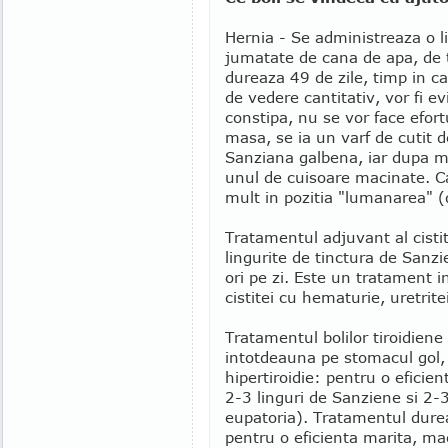
Hernia - Se administreaza o l
jumatate de cana de apa, de t
dureaza 49 de zile, timp in c
de vedere cantitativ, vor fi e
constipa, nu se vor face efort
masa, se ia un varf de cutit 
Sanziana galbena, iar dupa m
unul de cuisoare macinate. Ca 
mult in pozitia "lumanarea" (d
Tratamentul adjuvant al cistite
lingurite de tinctura de Sanzi
ori pe zi. Este un tratament i
cistitei cu hematurie, uretritei,
Tratamentul bolilor tiroidiene
intotdeauna pe stomacul gol,
hipertiroidie: pentru o eficie
2-3 linguri de Sanziene si 2-
eupatoria). Tratamentul dure
pentru o eficienta marita, mac