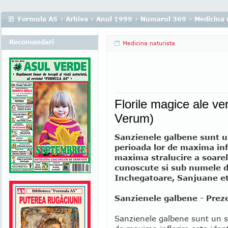
Formula AS
›
Arhiva
›
Anul 1999
›
Numarul 369
›
Medicina 
Recomandari
Medicina naturista
Florile magice ale ve
Verum)
Sanzienele galbene sunt un
perioada lor de maxima inf
maxima stralucire a soarel
cunoscute si sub numele de
Inchegatoare, Sanjuane et
Sanzienele galbene - Prez
Sanzienele galbene sunt un si