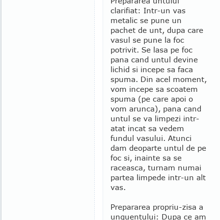
Prepararea untului
clarifiat: Intr-un vas
metalic se pune un
pachet de unt, dupa care
vasul se pune la foc
potrivit. Se lasa pe foc
pana cand untul devine
lichid si incepe sa faca
spuma. Din acel moment,
vom incepe sa scoatem
spuma (pe care apoi o
vom arunca), pana cand
untul se va limpezi intr-
atat incat sa vedem
fundul vasului. Atunci
dam deoparte untul de pe
foc si, inainte sa se
raceasca, turnam numai
partea limpede intr-un alt
vas.
Prepararea propriu-zisa a
unguentului: Dupa ce am