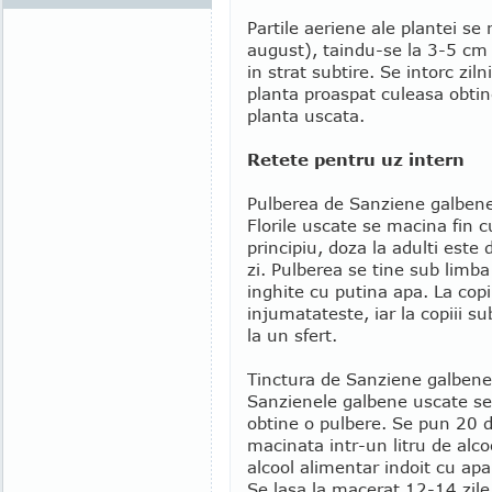
Partile aeriene ale plantei se 
august), taindu-se la 3-5 cm
in strat subtire. Se intorc zil
planta proaspat culeasa obti
planta uscata.
Retete pentru uz intern
Pulberea de Sanziene galben
Florile uscate se macina fin c
principiu, doza la adulti este d
zi. Pulberea se tine sub limb
inghite cu putina apa. La copii
injumatateste, iar la copiii s
la un sfert.
Tinctura de Sanziene galbene
Sanzienele galbene uscate se
obtine o pulbere. Se pun 20 d
macinata intr-un litru de alco
alcool alimentar indoit cu apa
Se lasa la macerat 12-14 zile,