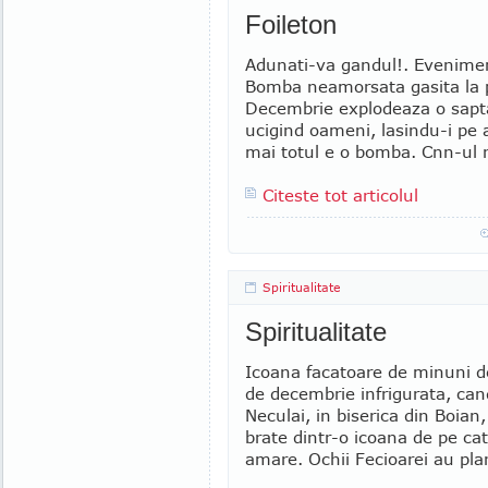
Foileton
Adunati-va gandul!. Evenimente
Bomba neamorsata gasita la po
Decembrie explodeaza o sapta
ucigind oameni, lasindu-i pe a
mai totul e o bomba. Cnn-ul 
Citeste tot articolul
Spiritualitate
Spiritualitate
Icoana facatoare de minuni d
de decembrie infrigurata, can
Neculai, in biserica din Boian
brate dintr-o icoana de pe ca
amare. Ochii Fecioarei au pla