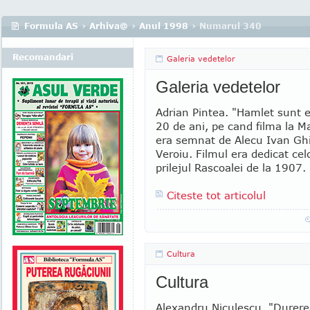
Formula AS
›
Arhiva@
›
Anul 1998
› Numarul 340
Recomandari
Galeria vedetelor
Galeria vedetelor
Adrian Pintea. "Hamlet sunt
20 de ani, pe cand filma la Ma
era semnat de Alecu Ivan Ghil
Veroiu. Filmul era dedicat ce
prilejul Rascoalei de la 1907. 
Citeste tot articolul
Cultura
Cultura
Alexandru Niculescu. "Durere