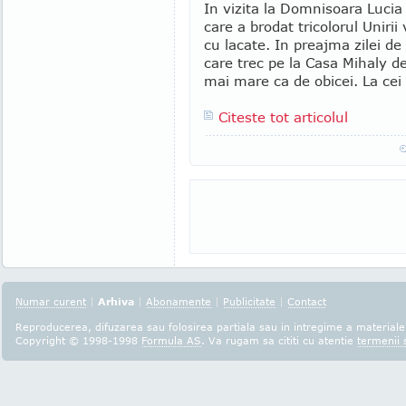
In vizita la Domnisoara Lucia 
care a brodat tricolorul Uniri
cu lacate. In preajma zilei de
care trec pe la Casa Mihaly d
mai mare ca de obicei. La cei 
Citeste tot articolul
Numar curent
|
Arhiva
|
Abonamente
|
Publicitate
|
Contact
Reproducerea, difuzarea sau folosirea partiala sau in intregime a materialel
Copyright © 1998-1998
Formula AS
. Va rugam sa cititi cu atentie
termenii s