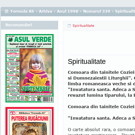
Formula AS
›
Arhiva
›
Anul 1998
›
Numarul 339
›
Spirituali
Recomandari
Spiritualitate
Spiritualitate
Comoara din tainitele Coziei
si Dumnezaiestii Liturghii".
limba romaneasca veche si d
"Invatatura santa. Adeca a S
revazut lumina tiparului, la 
Comoara din tainitele Coziei
"Invatatura santa. Adeca a S
O carte absolut rara, o comoar