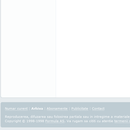
Numar curent
|
Arhiva
|
Abonamente
|
Publicitate
|
Contact
Reproducerea, difuzarea sau folosirea partiala sau in intregime a materialel
Copyright © 1998-1998
Formula AS
. Va rugam sa cititi cu atentie
termenii s