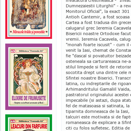
invatatura crestineasca - "Invat
Dumnezaiestii Liturghii" - a rev
Monitorul Oficial", la exact 30
Antioh Cantemir, a fost scoasa 
Cartea a fost tradusa din grece
calugarul grec Ieremia Cacavela,
Bisericii noastre Ortodoxe facut
vremii. Ieremia Cacavela, caluga
"monah foarte iscusit" - cum il
venit la Iasi, chemat de Const
fie "dascal si povatuitor beizadel
osteneala sa carturareasca ne-a
stilul limpede si ferit de retoris
socotita drept una dintre cele m
Sfintei noastre Biserici. Transcr
latina, cu indreptarile de rigoa
Arhimandritului Gamaliil Vaida, 
pastratorul originalului acestei 
impecabile (si astazi, dupa atat
fel de matasoasa si satinata, la 
tiparnita domneasca de la Iasi, 
talcuiri este motivata si de fapt
romaneasca de explicare a Sfinte
citi cu folos sufletesc. Editia d