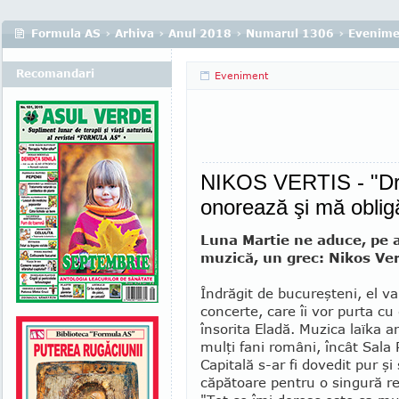
Formula AS
›
Arhiva
›
Anul 2018
›
Numarul 1306
›
Evenime
Recomandari
Eveniment
NIKOS VERTIS - "Dr
onorează şi mă oblig
Luna Martie ne aduce, pe a
muzică, un grec: Nikos Ver
Îndrăgit de bucu­reşteni, el v
concerte, care îi vor purta cu
însorita Eladă. Muzica laïka a
mulţi fani români, încât Sala P
Capitală s-ar fi dovedit pur şi
că­pătoare pentru o singură r