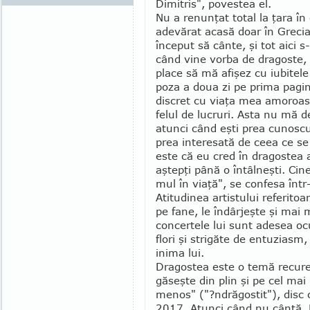
Dimitris", povestea el.
Nu a renunţat total la ţara în
adevărat acasă doar în Grecia. 
început să cânte, şi tot aici 
când vine vorba de dragoste, N
place să mă afişez cu iubitel
poza a doua zi pe prima pagin
discret cu viaţa mea amoroasă
felul de lucruri. Asta nu mă d
atunci când eşti prea cunosc
prea interesată de ceea ce se
este că eu cred în dragos­tea 
aş­tepţi până o întâl­neşti. Cin
mul în viaţă", se con­fesa într-
Atitudinea artistu­lui referitoar
pe fane, le în­dârjeşte şi mai m
con­cer­tele lui sunt adesea o
flori şi strigăte de entuziasm
inima lui.
Dragostea este o te­mă recuren
găseşte din plin şi pe cel mai n
menos" ("?ndră­gos­tit"), disc
2017. Atunci când nu cântă, N