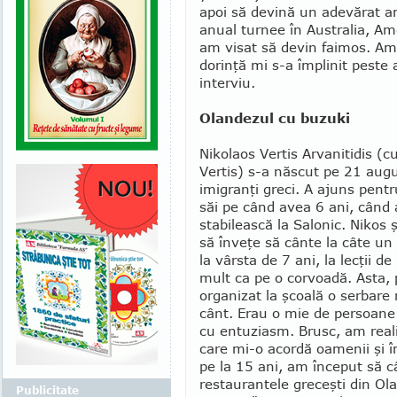
apoi să devină un adevărat am
anual turnee în Australia, Am
am visat să devin faimos. Am 
dorinţă mi s-a împlinit peste a
interviu.
Olandezul cu buzuki
Nikolaos Vertis Ar­va­nitidis 
Vertis) s-a născut pe 21 augu
imi­granţi greci. A ajuns pen­t
săi pe când avea 6 ani, când 
stabilească la Sa­lo­nic. Nikos 
să înveţe să cânte la câte un 
la vârsta de 7 ani, la lecţii d
mult ca pe o corvoadă. Asta, 
organizat la şcoală o serbare
cânt. Erau o mie de persoane 
cu entuziasm. Brusc, am realiz
care mi-o acordă oame­nii şi î
pe la 15 ani, am început să c
restaurantele greceşti din Ol
Publicitate