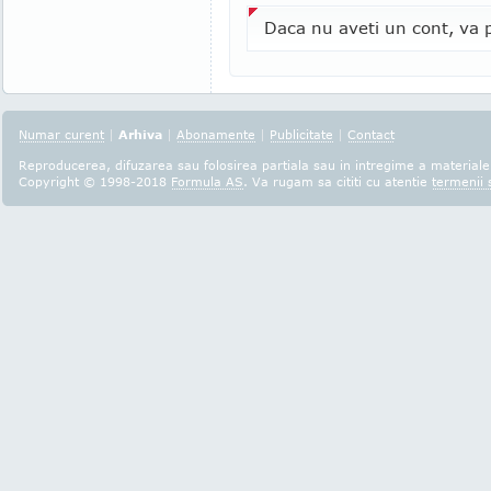
Daca nu aveti un cont, va p
Numar curent
|
Arhiva
|
Abonamente
|
Publicitate
|
Contact
Reproducerea, difuzarea sau folosirea partiala sau in intregime a materialel
Copyright © 1998-2018
Formula AS
. Va rugam sa cititi cu atentie
termenii s