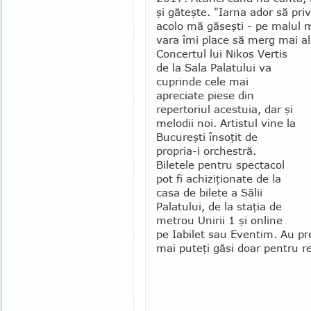
şi găteşte. "Iarna ador să pri
acolo mă găseşti - pe malul mă
vara îmi place să merg mai al
Concertul lui Nikos Vertis
de la Sala Palatului va
cuprinde cele mai
apreciate piese din
repertoriul acestuia, dar şi
melodii noi. Artistul vine la
Bucu­reşti însoţit de
propria-i orchestră.
Biletele pentru spectacol
pot fi achiziţionate de la
casa de bilete a Sălii
Palatului, de la staţia de
metrou Unirii 1 şi online
pe Iabilet sau Eventim. Au pre
mai pu­teţi găsi doar pentru r