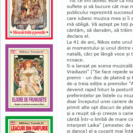
"Tot ce îmi doresc este ca mu
suflete şi să bucure cât mai m
publicului reprezintă suc­ce­s
care iubesc muzica mea şi îi a
mă obligă. Vă aştept pe toţi pe
cântăm, să dansăm, să trăim
declara el.
La 41 de ani, Nikos este unul d
ai momentului şi unul din­tre c
natală, căci pe lân­gă voce şi t
ncoa­ce.
S-a lansat pe scena muzicală
Vradiazei" ("Se face repede s
premii - un disc de platină şi 
de-a treia ediţie a premiilor "
devenit rapid hituri la pos­turi
preferinţelor pe listele cu mu
doar începutul unei cariere d
primit alte opt discuri de pla
şi a reuşit să-şi creeze o car
cântă într-o limbă de mare c
interpret Laïka" (amestec de 
şi dance) el a cucerit mai în­