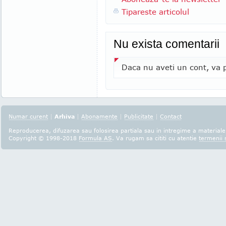
Tipareste articolul
Nu exista comentarii
Daca nu aveti un cont, va p
Numar curent
|
Arhiva
|
Abonamente
|
Publicitate
|
Contact
Reproducerea, difuzarea sau folosirea partiala sau in intregime a materialel
Copyright © 1998-2018
Formula AS
. Va rugam sa cititi cu atentie
termenii s