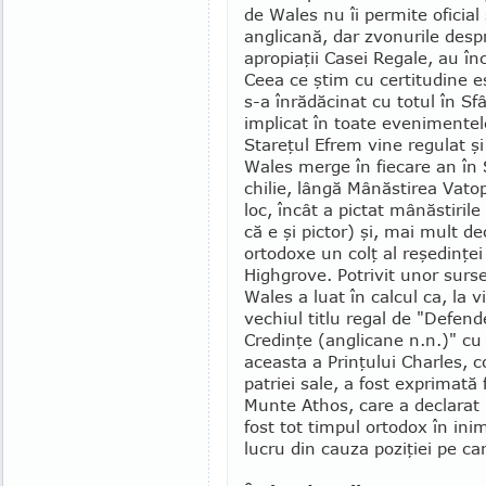
de Wales nu îi permite oficial
anglicană, dar zvonurile despr
apropiaţii Casei Regale, au î
Ceea ce ştim cu certitudine 
s-a înrădăcinat cu totul în Sf
implicat în toate eveni­mente
Stareţul Efrem vine regulat şi 
Wales merge în fiecare an în 
chilie, lângă Mânăsti­rea Vato
loc, încât a pictat mânăstirile
că e şi pictor) şi, mai mult d
ortodoxe un colţ al reşedin­ţei
High­grove. Potrivit unor surse
Wales a luat în calcul ca, la 
vechiul titlu regal de "Defend
Credinţe (anglicane n.n.)" cu c
aceasta a Prinţului Charles, co
patriei sale, a fost exprimată 
Munte Athos, care a declarat 
fost tot timpul ortodox în ini
lucru din cau­za poziţiei pe ca