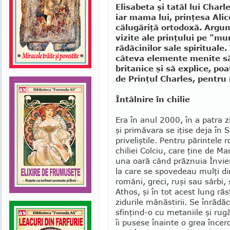
Elisabeta şi tatăl lui Charl
iar mama lui, prinţesa Alic
călugăriţă ortodoxă. Argu
vizite ale prinţului pe "mu
rădăcinilor sale spiritual
câteva elemente menite să
britanice şi să explice, po
de Prinţul Charles, pentru
Întâlnire în chilie
Era în anul 2000, în a patra 
şi primăvara se iţise deja în 
priveliştile. Pentru pă­rintele 
chiliei Colciu, care ţine de Ma
una oară când prăznuia Învie­r
la care se spovedeau mulţi din
ro­mâni, greci, ruşi sau sârbi
Athos, şi în tot acest lung ră
zidurile mânăstirii. Se în­ră­dăc
sfinţind-o cu metaniile şi rugă
îi pusese înainte o grea încerc