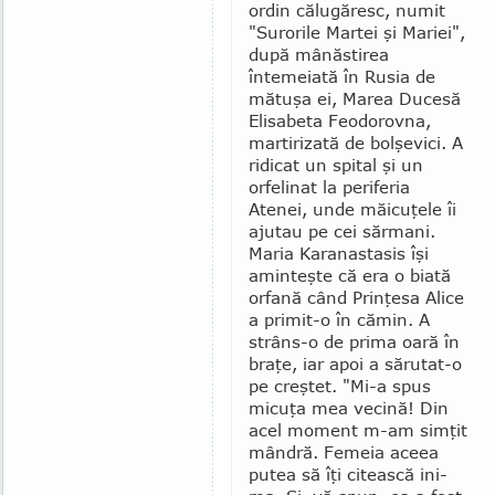
ordin călugăresc, numit
"Surorile Mar­tei şi Mariei",
după mâ­năs­tirea
întemeiată în Rusia de
mătuşa ei, Marea Ducesă
Eli­sa­beta Feodo­rov­na,
mar­tiriza­tă de bolşevici. A
ridicat un spital şi un
orfelinat la pe­ri­fe­ria
Atenei, unde măicu­ţele îi
ajutau pe cei sărmani.
Maria Karanastasis îşi
amin­teşte că era o biată
orfană când Prin­ţesa Alice
a primit-o în cămin. A
strâns-o de prima oară în
braţe, iar apoi a săru­tat-o
pe creştet. "Mi-a spus
micuţa mea vecină! Din
acel moment m-am simţit
mândră. Femeia aceea
putea să îţi ci­tească ini­