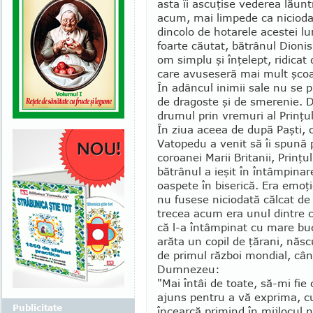
asta îi ascuţise vederea lăunt
acum, mai limpede ca niciodat
dincolo de hota­rele acestei l
foarte căutat, bătrânul Dioni
om simplu şi înţelept, ridicat
care avuseseră mai mult şcoal
În adâncul inimii sale nu se p
de dragoste şi de smerenie. 
dru­mul prin vremuri al Prinţul
În ziua aceea de după Paşti, 
Vatopedu a venit să îi spună 
coroanei Marii Britanii, Prinţu
bătrânul a ieşit în întâmpinare
oaspete în biserică. Era emoţi
nu fusese niciodată călcat de c
trecea acum era unul dintre c
că l-a întâmpinat cu mare buc
arăta un copil de ţărani, năs
de pri­mul război mondial, cân
Dumnezeu:
"Mai întâi de toate, să-mi fie
ajuns pentru a vă exprima, c
Publicitate
încearcă pri­mind în mijlocul n