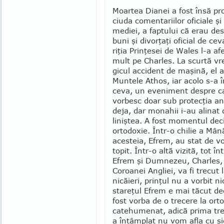
Moartea Dianei a fost însă pr
ciuda comentariilor oficiale ş
mediei, a faptului că erau des­
buni şi divorţaţi oficial de ce
riţia Prinţesei de Wales l-a af
mult pe Charles. La scurtă v
gicul acci­dent de maşină, el a
Mun­tele Athos, iar acolo s-a 
ceva, un eveniment despre ca
vorbesc doar sub protecţia an
deja, dar mona­hii i-au ali­nat
liniştea. A fost momentul deci­
ortodoxie. Într-o chilie a Mână
acesteia, E­frem, au stat de v
topit. Într-o altă vizită, tot în
Efrem şi Dum­nezeu, Charles, 
Coroa­nei Angliei, va fi trecut
nicăieri, prinţul nu a vorbit n
stareţul Efrem e mai tăcut d
fost vorba de o trecere la orto
catehumenat, adică prima tre
a întâmplat nu vom afla cu si