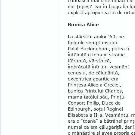
cunoască mai bine rădă­cinil
din Ţe­peş? Dar în biografia lu
explică apropierea lui de orto
Bunica Alice
La sfârşitul anilor '60, pe
holurile somptuosului
Palat Buckingham, putea fi
întâlnită o femeie stra­nie.
Căruntă, vârstnică,
îmbrăcată într-un veşmânt
cenuşiu, de călugăriţă,
excentrica apariţie era
Prin­ţesa Alice a Greciei,
bunica Prinţului Charles,
ma­ma tatălui său, Prinţul
Consort Philip, Duce de
Edin­burgh, soţul Reginei
Elisabeta a II-a. Veş­mân­tul
era o "toană" a bătrânei prin
numai că era călugăriţă, dar 
o mânăstire şi avea propria c