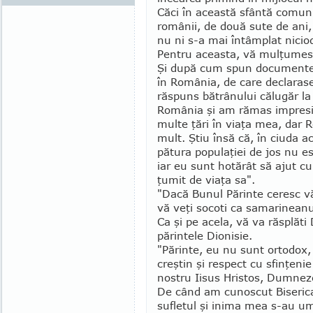
Căci în această sfântă comunit
românii, de două sute de ani, 
nu ni s-a mai întâm­plat nicio
Pentru aceasta, vă mulţu­mesc 
Şi după cum spun documentel
în România, de care declarase 
răspuns bătrânului călugăr la 
România şi am rămas impresi
multe ţări în viaţa mea, dar
mult. Ştiu însă că, în ciuda ac
pătura populaţiei de jos nu es
iar eu sunt hotărât să ajut c
ţumit de viaţa sa".
"Dacă Bunul Părinte ceresc vă
vă veţi socoti ca samarinea­nu
Ca şi pe acela, vă va răs­plăti
părintele Dionisie.
"Părinte, eu nu sunt ortodox,
creştin şi respect cu sfin­ţen
nostru Iisus Hris­tos, Dumnez
De când am cunoscut Biserica
sufletul şi inima mea s-au u