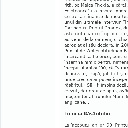
riţă, pe Maica Thekla, a cărei sc
Egip­tean­ca" i-a in­spi­rat ope
Cu trei ani înainte de moarte
unul din ultimele interviuri "
Dar pentru Prinţul Charles, dr
aşternut doar cu împliniri, ci
au venit de la oa­meni, ci chi
apropiat al său declara, în 2
Prinţul de Wales atitudinea Bise
încercând să fie orice, pentru
însem­na nimic pentru nimeni.
începutul anilor '90, că "sun
depravare, risipă, jaf, furt şi
unde cred că ar pu­tea începe
răsă­ritul." Să-l fi împins dez
crezut, dar greu de spus, avâ
moştenitor al tronului Marii Bri
anglicane...
Lumina Răsăritului
La începutul anilor '90, Prinţul