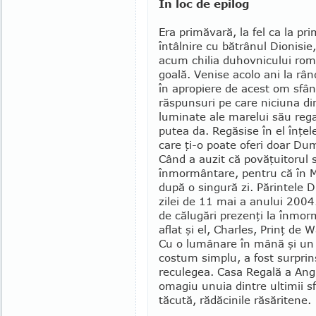
În loc de epilog
Era primăvară, la fel ca la pr
întâlnire cu bătrânul Dionisie
acum chilia duhov­ni­cului r
goală. Venise acolo ani la rân
în apropiere de acest om sfân
răspunsuri pe care niciuna di
luminate ale marelui său rega
putea da. Regăsise în el înţe
care ţi-o poate oferi doar Dum­
Când a auzit că po­văţuitorul 
înmormântare, pen­tru că în M
după o sin­gură zi. Părintele D
zilei de 11 mai a anului 2004
de călugări prezenţi la în­m
aflat şi el, Charles, Prinţ de 
Cu o lumâ­nare în mână şi un 
costum simplu, a fost surprins
reculegea. Casa Regală a Angli
omagiu unuia dintre ultimii sf
tă­cută, rădăcinile răsăritene.