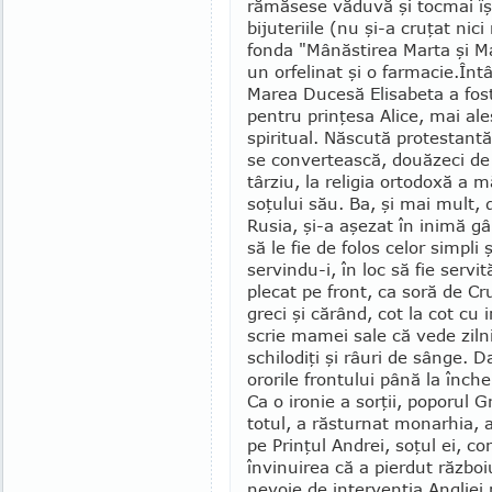
rămăsese văduvă şi tocmai îşi 
bijuteriile (nu şi-a cruţat nic
fonda "Mânăstirea Marta şi Mari
un orfelinat şi o farmacie.
Întâ
Marea Ducesă Elisabeta a fost
pentru prinţesa Alice, mai ale
spiritual. Năs­cută protestant
se convertească, două­zeci de
târziu, la religia ortodoxă a m
soţului său. Ba, şi mai mult, 
Ru­sia, şi-a aşezat în inimă g
să le fie de folos celor simpli ş
servin­du-i, în loc să fie servi
plecat pe front, ca soră de Cru
greci şi că­rând, cot la cot cu i
scrie mamei sale că vede zi
schilodiţi şi râuri de sânge. D
ororile frontu­lui până la în­che
Ca o ironie a sorţii, poporul Gr
totul, a răsturnat monarhia, a
pe Prinţul Andrei, soţul ei, 
învinuirea că a pierdut răz­boi
nevoie de intervenţia Angliei p