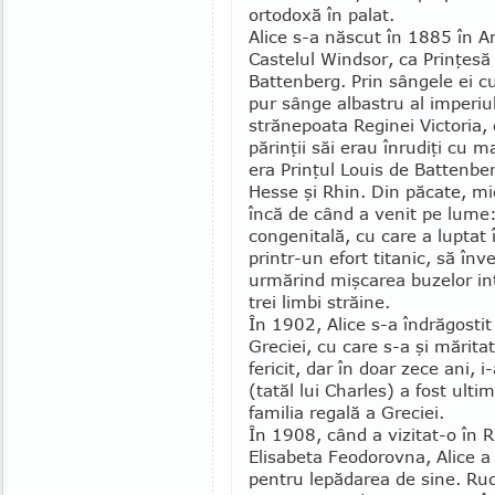
ortodoxă în palat.
Alice s-a născut în 1885 în An
Castelul Windsor, ca Prinţesă
Battenberg. Prin sângele ei c
pur sânge albastru al imperiul
strănepoata Reginei Victoria, c
părinţii săi erau înrudiţi cu m
era Prinţul Louis de Battenbe
Hesse şi Rhin. Din păcate, mic
încă de când a venit pe lume
congenitală, cu care a luptat î
printr-un efort titanic, să în
urmărind mişcarea buzelor int
trei limbi străine.
În 1902, Alice s-a îndrăgostit
Greciei, cu care s-a şi mărita
fericit, dar în doar zece ani, i-
(tatăl lui Charles) a fost ult
familia regală a Greciei.
În 1908, când a vizitat-o în
Elisabeta Feodorovna, Alice a 
pentru lepădarea de sine. Rud