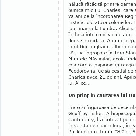
nălucă ră­tăcită printre oa­me
bunica micului Charles, care 
va ani de la înco­ro­narea Re­gi
instalat dictatura coloneilor. 
luat mama la Lon­dra. Alice şi-
închisă într-o co­li­vie de aur,
dorise niciodată. A murit de­p
latul Buckin­gham. Ultima do­­
să-i fie îngropate în Ţara Sfânt
Muntele Măslinilor, acolo unde
cea care o inspi­rase în­treaga
Feodo­rov­na, ucisă bes­tial de
Charles avea 21 de ani. Apuca
lui Alice...
Un prinţ în căutarea lui 
Era o zi friguroasă de decemb
Geof­frey Fisher, Arhiepiscopu
Canterbury, l-a bote­zat pe mi
în vârstă de doar o lună, în P
Buckingham. Imnul "Sfânt, Sf