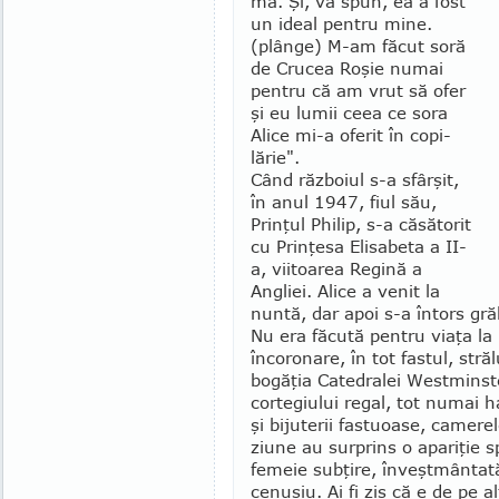
ma. Şi, vă spun, ea a fost
un ideal pentru mine.
(plânge) M-am făcut soră
de Crucea Roşie numai
pentru că am vrut să ofer
şi eu lumii ceea ce sora
Alice mi-a ofe­­rit în co­pi­
lărie".
Când războiul s-a sfârşit,
în anul 1947, fiul său,
Prinţul Philip, s-a căsătorit
cu Prinţe­sa Elisabeta a II-
a, viitoarea Regină a
Angliei. Alice a ve­nit la
nuntă, dar apoi s-a întors gră­
Nu era făcută pentru viaţa la 
încoronare, în tot fastul, străl
bogăţia Catedralei Westminster
cortegiu­lui regal, tot numai
şi bijuterii fas­tuoase, camere
ziune au sur­prins o apariţie s
femeie subţire, înveştmântată 
cenuşiu. Ai fi zis că e de pe a