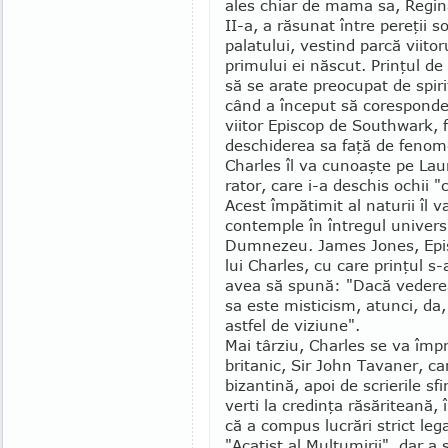
ales chiar de mama sa, Regin
II-a, a răsunat între pereţii 
palatului, vestind parcă viitor
primului ei născut. Prinţul d
să se arate preocupat de spiri­
când a înce­put să corespond
viitor Episcop de Southwark, 
deschiderea sa faţă de feno­m
Charles îl va cunoaşte pe La
rator, care i-a deschis ochii 
Acest împătimit al naturii îl 
contemple în întregul univers
Dum­nezeu. James Jones, Epis­
lui Charles, cu care prinţul s
avea să spună: "Dacă vederea
sa este misticism, atunci, da,
astfel de viziune".
Mai târziu, Charles se va împr
britanic, Sir John Tavaner, ca
bizantină, apoi de scrierile sfi
verti la credinţa răsări­tean
că a compus lu­crări strict le
"Acatist al Mul­ţu­mirii", dar a