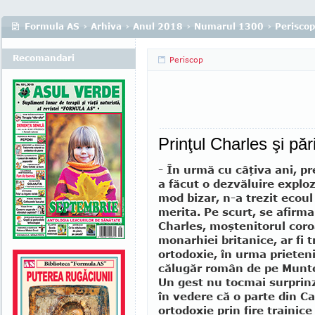
Formula AS
›
Arhiva
›
Anul 2018
›
Numarul 1300
›
Periscop
Recomandari
Periscop
Prinţul Charles şi păr
- În urmă cu câţiva ani, pr
a făcut o dezvăluire exploz
mod bizar, n-a trezit ecoul 
merita. Pe scurt, se afirma
Charles, moştenitorul cor
monarhiei britanice, ar fi t
ortodoxie, în urma prieten
călugăr român de pe Munte
Un gest nu tocmai surprin
în vedere că o parte din Ca
ortodoxie prin fire trainice