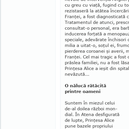
cu greu cu viaţă, fu­gind cu toa
rezista­seră la atâtea încercări
Franţei, a fost diag­nosticată 
Tratamentul de atunci, pre­sc
con­sul­tat-o personal, era bar
inducerea forţată a menopauzei
speciale, ade­vărate închisori
milia a uitat-o, soţul ei, frum
pierderea co­roa­nei şi averii
Fran­ţei. Cel mai tra­gic a fost 
prâslea familiei, nu a fost l
Prinţesa Alice a ieşit din spit
nevăzută...
O nălucă rătăcită
printre oameni
Suntem în miezul celui
de-al doilea război mon­
dial. În Atena desfigu­rată
de lupte, Prinţesa Alice
pune bazele propriului