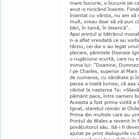
mare bucurie, o bu­cu­rie pe 
avut-o nicicând înainte. Fiind
înaintat cu vârsta, nu am să
mult, vreau doar să vă pun câ
bări, în taină, în biserică".
Apoi prinţul şi bătrânul monah
n-a aflat vreodată ce au vorb
târziu, cei doi s-au legat unul
plecare, părintele Dionisie Ign
o rugăciune scurtă, care nu era
inima lui: "Doam­ne, Dumnezeu
l pe Charles, superior al Mari
de numeros, cu sănătate şi î
pacea a toată lumea, că aşa v
cântat la naşterea Ta: «Slavă
pământ pace, între oameni bi
Aceasta a fost prima vizită a P
Ignat, stare­ţul român al Chil
Prima din multele care au urm
Prinţul de Wales a revenit în 
povăţuitorul său. Să-i fi deven
ajutat pe prinţ dialogurile c