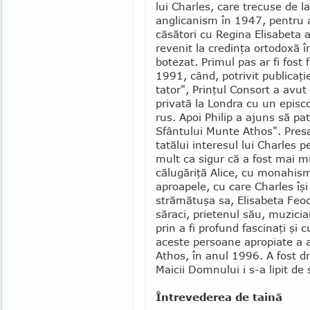
lui Charles, care trecuse de la
anglica­nism în 1947, pentru 
căsători cu Regina Elisabeta a
revenit la credinţa ortodoxă î
botezat. Primul pas ar fi fost 
1991, când, potrivit publicaţi
tator", Prinţul Consort a avut 
privată la Londra cu un episc
rus. Apoi Philip a ajuns să pa
Sfântului Munte Athos". Pres
tatălui inte­re­sul lui Charles
mult ca sigur că a fost mai m
călugăriţă Alice, cu monahis­m
aproapele, cu care Charles îşi
strămătuşa sa, Eli­sabeta Feo
săraci, prietenul său, muzicia­
prin a fi profund fascinaţi şi c
aceste persoane apropiate a 
Athos, în anul 1996. A fost d
Maicii Domnului i s-a lipit de
Întrevederea de taină