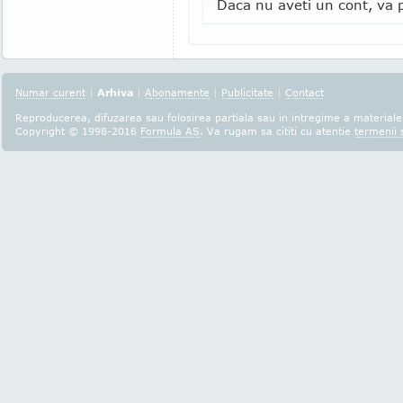
Daca nu aveti un cont, va p
Numar curent
|
Arhiva
|
Abonamente
|
Publicitate
|
Contact
Reproducerea, difuzarea sau folosirea partiala sau in intregime a materialel
Copyright © 1998-2016
Formula AS
. Va rugam sa cititi cu atentie
termenii s