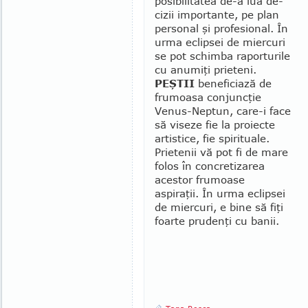
posibilitatea de-a lua de­
cizii importante, pe plan
personal şi pro­fesional. În
urma eclipsei de miercuri
se pot schim­ba raporturile
cu anumiţi prieteni.
PEŞTII
beneficiază de
frumoasa con­junc­ţie
Venus-Neptun, care-i face
să viseze fie la proiecte
artistice, fie spi­ri­tua­le.
Prietenii vă pot fi de mare
folos în concretizarea
aces­tor frumoase
aspiraţii. În urma eclipsei
de miercuri, e bine să fiţi
foarte prudenţi cu banii.