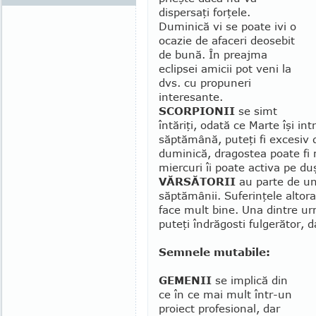
dispersaţi forţele.
Duminică vi se poate ivi o
ocazie de afaceri deosebit
de bună. În preajma
eclipsei amicii pot veni la
dvs. cu propuneri
interesante.
SCORPIONII
se simt
întăriţi, odată ce Marte îşi int
săptămână, puteţi fi excesiv de
duminică, dragostea poate fi 
miercuri îi poate activa pe d
VĂRSĂTORII
au parte de un 
săptămânii. Sufe­rin­ţele altor
face mult bine. Una dintre urm
puteţi îndrăgosti fulgerător, da
Semnele mutabile:
GEMENII
se implică din
ce în ce mai mult într-un
proiect profesional, dar