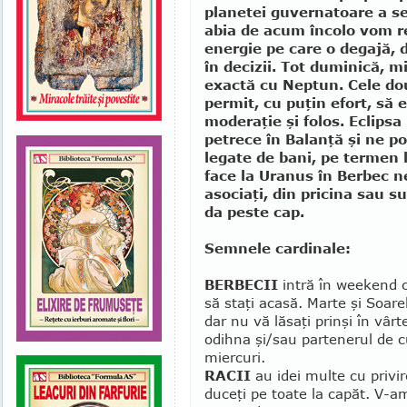
planetei gu­­ver­natoare a s
abia de acum încolo vom resi
energie pe care o degajă, 
în decizii. Tot duminică, m
exactă cu Neptun. Cele do­
permit, cu puţin efort, să
moderaţie şi folos. Eclipsa
pe­trece în Balanţă şi ne po
le­gate de bani, pe termen 
face la Uranus în Berbec ne 
asociaţi, din pricina sau s
da peste cap.
Semnele cardinale:
BERBECII
intră în weekend c
să staţi acasă. Marte şi Soa
dar nu vă lăsaţi prinşi în vâr
odihna şi/sau partenerul de c
miercuri.
RACII
au idei multe cu privire
duceţi pe toate la capăt. V-a