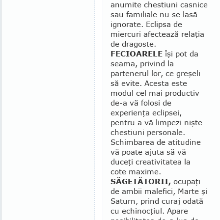
anumite chestiuni casnice
sau familiale nu se lasă
ig­no­rate. Eclipsa de
miercuri afectează relaţia
de dragoste.
FECIOARELE
îşi pot da
seama, privind la
partenerul lor, ce greşeli
să evite. Acesta este
modul cel mai productiv
de-a vă folosi de
experienţa eclipsei,
pentru a vă limpezi nişte
chestiuni personale.
Schimbarea de atitudine
vă poate ajuta să vă
duceţi creativitatea la
cote maxime.
SĂGETĂTORII,
ocupaţi
de ambii male­fici, Marte şi
Saturn, prind curaj odată
cu echinocţiul. Apare