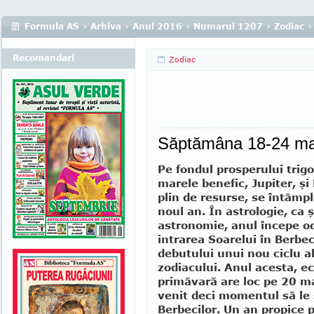
Formula AS
›
Arhiva
›
Anul 2016
›
Numarul 1207
›
Zodiac
›
Recomandari
Zodiac
Săptămâna 18-24 ma
Pe fondul prosperului trigo
marele be­nefic, Jupiter, şi
plin de resurse, se întâmpl
noul an. În astrologie, ca ş
astronomie, anul începe o
intrarea Soarelui în Berbe
debutului unui nou ciclu al
zodiacului. Anul acesta, ec
primăvară are loc pe 20 ma
venit deci momentul să le 
Berbecilor. Un an pro­pice 