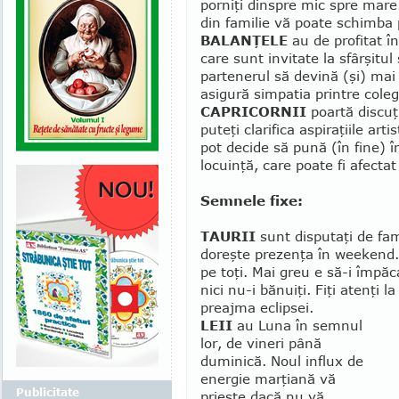
porniţi dinspre mic spre mare.
din familie vă poate schimba 
BALANŢELE
au de profitat î
care sunt invitate la sfârşitu
partenerul să devină (şi) mai
asigură simpatia printre co­leg
CAPRICORNII
poartă discuţi
puteţi clarifica aspi­ra­ţiile ar
pot decide să pună (în fine) î
locuinţă, care poate fi afecta
Semnele fixe:
TAURII
sunt disputaţi de fam
doreşte prezenţa în weekend. 
pe toţi. Mai greu e să-i împăca
nici nu-i bănuiţi. Fiţi atenţi la
preajma eclipsei.
LEII
au Luna în semnul
lor, de vineri până
duminică. Noul influx de
energie mar­ţiană vă
Publicitate
prieşte dacă nu vă