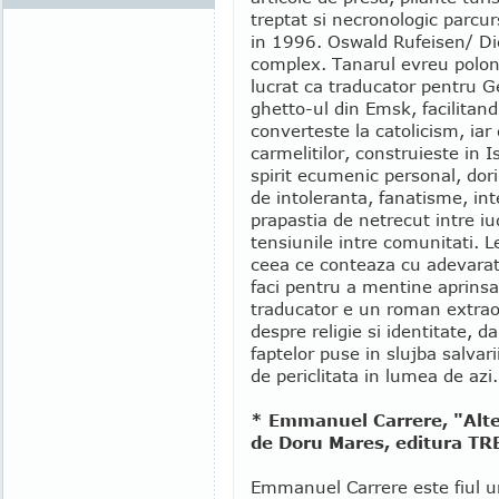
treptat si necronologic parcur
in 1996. Oswald Rufeisen/ Die
complex. Tanarul evreu polon
lucrat ca traducator pentru G
ghetto-ul din Emsk, facilitan
converteste la catolicism, iar
carmelitilor, construieste in I
spirit ecumenic personal, dor
de intoleranta, fanatisme, int
prapastia de netrecut intre iud
tensiunile intre comunitati. Le
ceea ce conteaza cu adevarat
faci pentru a mentine aprinsa
traducator e un roman extraor
despre religie si identitate, 
faptelor puse in slujba salvarii
de periclitata in lumea de azi.
* Emmanuel Carrere, "Alte
de Doru Mares, editura TR
Emmanuel Carrere este fiul un