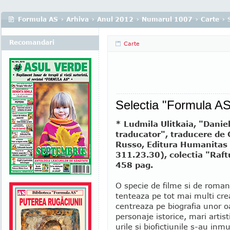
Formula AS
›
Arhiva
›
Anul 2012
›
Numarul 1007
›
Carte
› 
Recomandari
Carte
Selectia "Formula AS
* Ludmila Ulitkaia, "Daniel
traducator", traducere de 
Russo, Editura Humanitas 
311.23.30), colectia "Raft
458 pag.
O specie de filme si de roman
tenteaza pe tot mai multi cre
centreaza pe biografia unor o
personaje istorice, mari artist
urile si biofictiunile s-au inm