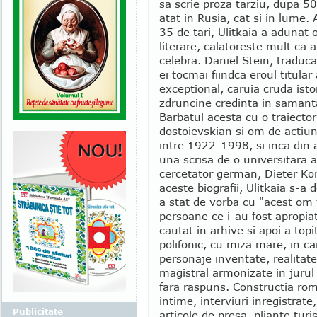
sa scrie proza tarziu, dupa 5
atat in Rusia, cat si in lume.
35 de tari, Ulitkaia a adunat 
literare, calatoreste mult ca 
celebra. Daniel Stein, traduca
ei tocmai fiindca eroul titula
exceptional, caruia cruda isto
zdruncine credinta in samant
Barbatul acesta cu o traiector
dostoievskian si om de actiu
intre 1922-1998, si inca din a
una scrisa de o universitara
cercetator german, Dieter Kor
aceste biografii, Ulitkaia s-a
a stat de vorba cu "acest om 
persoane ce i-au fost apropia
cautat in arhive si apoi a top
polifonic, cu miza mare, in c
personaje inventate, realitat
magistral armonizate in jurul 
fara raspuns. Constructia rom
intime, interviuri inregistrat
Publicitate
articole de presa, pliante turi