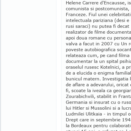
Helene Carrere d'Encausse, ist
comunista si postcomunista, 
Franceze. Fiul unei celebritati
intelectuala pariziana (desi e
rusi saraci) nu putea fi decat
realizator de filme documentar
apoi doua romane cu personaj
valva a facut in 2007 cu Un 
poveste autobiografica socant
relateaza cum, pe cand filma
documentar la un spital psihia
oraselul rusesc Kotelnici, a p
de a elucida o enigma familial
bunicul matern. Investigatia l
de aflare a adevarului, oricat
fi, scoate la iveala ca georgi
Zourabichvili, stabilit in Fran
Germania si insurat cu o ruso
lui Hitler si Mussolini si a lu
Ludmilei Ulitkaia - in timpul o
Drept care in septembrie 1944
la Bordeaux pentru colaborati