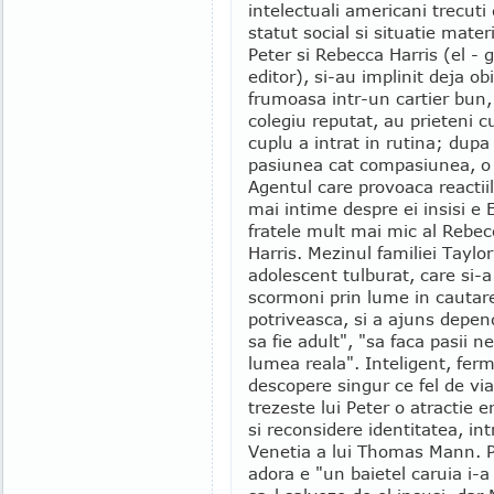
intelectuali americani trecuti
statut social si situatie mater
Peter si Rebecca Harris (el - g
editor), si-au implinit deja ob
frumoasa intr-un cartier bun, s
colegiu reputat, au prieteni c
cuplu a intrat in rutina; dup
pasiunea cat compasiunea, o a
Agentul care provoaca reactiil
mai intime despre ei insisi e 
fratele mult mai mic al Rebecc
Harris. Mezinul familiei Taylor
adolescent tulburat, care si-a
scormoni prin lume in cautare
potriveasca, si a ajuns depend
sa fie adult", "sa faca pasii 
lumea reala". Inteligent, ferm
descopere singur ce fel de via
trezeste lui Peter o atractie 
si reconsidere identitatea, i
Venetia a lui Thomas Mann. P
adora e "un baietel caruia i-a