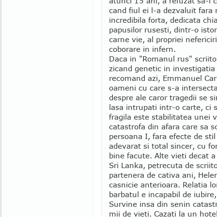
atunci 15 ani, a refuzat sa-l 
cand fiul ei l-a dezvaluit far
incredibila forta, dedicata ch
papusilor rusesti, dintr-o isto
carne vie, al propriei neferici
coborare in infern.
Daca in "Romanul rus" scriito
zicand genetic in investigatia
recomand azi, Emmanuel Carre
oameni cu care s-a intersect
despre ale caror tragedii se s
lasa intrupati intr-o carte, ci 
fragila este stabilitatea unei
catastrofa din afara care sa s
persoana I, fara efecte de sti
adevarat si total sincer, cu 
bine facute. Alte vieti decat
Sri Lanka, petrecuta de scrii
partenera de cativa ani, Helene
casnicie anterioara. Relatia l
barbatul e incapabil de iubire,
Survine insa din senin catastr
mii de vieti. Cazati la un hote