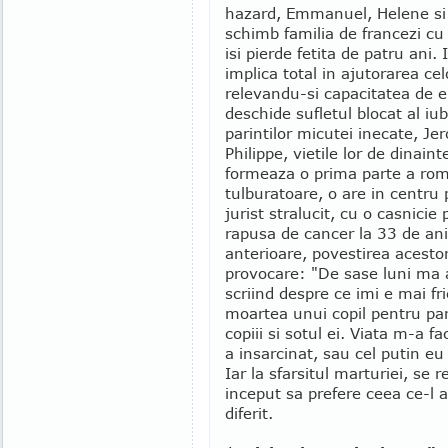
hazard, Emmanuel, Helene si c
schimb familia de francezi cu
isi pierde fetita de patru ani
implica total in ajutorarea celo
relevandu-si capacitatea de e
deschide sufletul blocat al iub
parintilor micutei inecate, Je
Philippe, vietile lor de dinai
formeaza o prima parte a rom
tulburatoare, o are in centru 
jurist stralucit, cu o casnicie
rapusa de cancer la 33 de ani.
anterioare, povestirea acestor 
provocare: "De sase luni ma 
scriind despre ce imi e mai f
moartea unui copil pentru pari
copiii si sotul ei. Viata m-a 
a insarcinat, sau cel putin e
Iar la sfarsitul marturiei, se 
inceput sa prefere ceea ce-l ap
diferit.