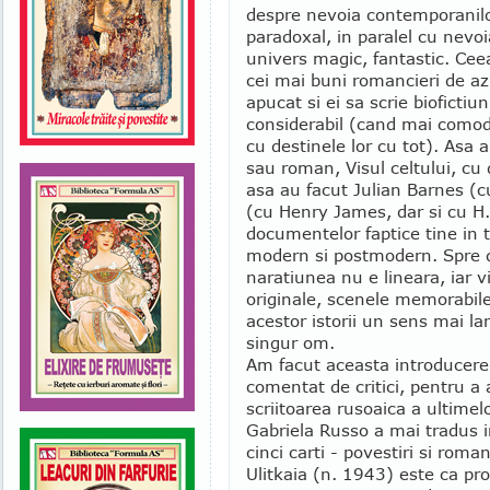
despre nevoia contemporanilo
paradoxal, in paralel cu nevoi
univers magic, fantastic. Cee
cei mai buni romancieri de azi
apucat si ei sa scrie bioficti
considerabil (cand mai comod 
cu destinele lor cu tot). Asa 
sau roman, Visul celtului, cu
asa au facut Julian Barnes (
(cu Henry James, dar si cu H.
documentelor faptice tine in 
modern si postmodern. Spre d
naratiunea nu e lineara, iar v
originale, scenele memorabile
acestor istorii un sens mai l
singur om.
Am facut aceasta introducer
comentat de critici, pentru a
scriitoarea rusoaica a ultimel
Gabriela Russo a mai tradus i
cinci carti - povestiri si rom
Ulitkaia (n. 1943) este ca pr