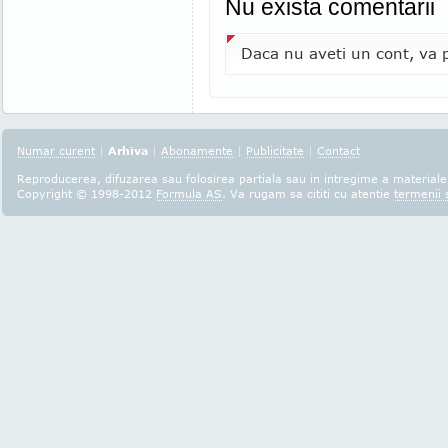
Nu exista comentarii
Daca nu aveti un cont, va p
Numar curent
|
Arhiva
|
Abonamente
|
Publicitate
|
Contact
Reproducerea, difuzarea sau folosirea partiala sau in intregime a materialel
Copyright © 1998-2012
Formula AS
. Va rugam sa cititi cu atentie
termenii s