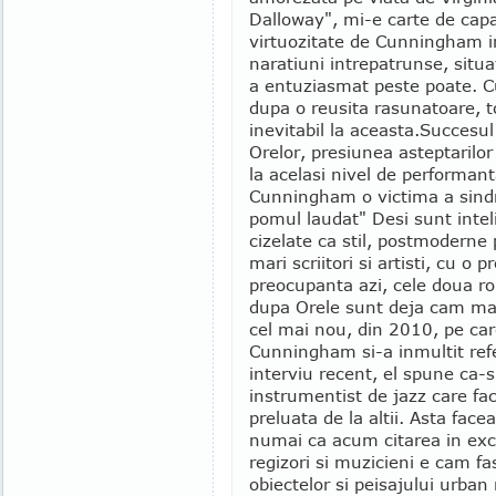
Dalloway", mi-e carte de cap
virtuozitate de Cunningham in 
naratiuni intrepatrunse, situa
a entuziasmat peste poate. Cum
dupa o reusita rasunatoare, to
inevitabil la aceasta.
Succesul
Orelor, presiunea asteptarilor
la acelasi nivel de performant
Cunningham o victima a sind
pomul laudat" Desi sunt inteli
cizelate ca stil, postmoderne p
mari scriitori si artisti, cu o 
preocupanta azi, cele doua 
dupa Orele sunt deja cam man
cel mai nou, din 2010, pe care
Cunningham si-a inmultit refer
interviu recent, el spune ca
instrumentist de jazz care fa
preluata de la altii. Asta fac
numai ca acum citarea in exces 
regizori si muzicieni e cam fas
obiectelor si peisajului urba