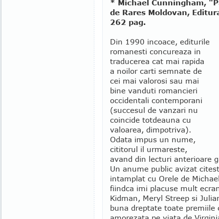
* Michael Cunningham, "Pa
de Rares Moldovan, Editur
262 pag.
Din 1990 incoace, editurile
romanesti concureaza in
traducerea cat mai rapida
a noilor carti semnate de
cei mai valorosi sau mai
bine vanduti romancieri
occidentali contemporani
(succesul de vanzari nu
coincide totdeauna cu
valoarea, dimpotriva).
Odata impus un nume,
cititorul il urmareste,
avand din lecturi anterioare g
Un anume public avizat citest
intamplat cu Orele de Mich
fiindca imi placuse mult ecra
Kidman, Meryl Streep si Juli
buna dreptate toate premiile 
amorezata pe viata de Virgin