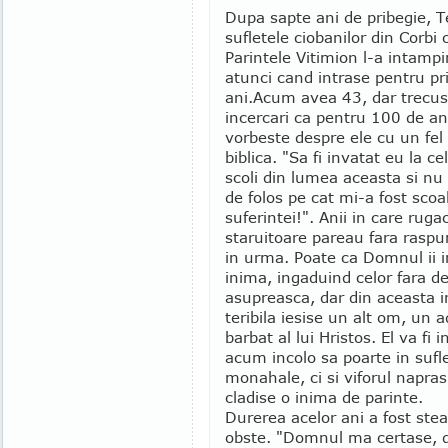
Dupa sapte ani de pribegie, T
sufletele ciobanilor din Corbi 
Parintele Vitimion l-a intampi
atunci cand intrase pentru pri
ani.
Acum avea 43, dar trecus
incercari ca pentru 100 de an
vorbeste despre ele cu un fel
biblica. "Sa fi invatat eu la ce
scoli din lumea aceasta si nu 
de folos pe cat mi-a fost scoa
suferintei!". Anii in care ruga
staruitoare pareau fara raspu
in urma. Poate ca Domnul ii 
inima, ingaduind celor fara de
asupreasca, dar din aceasta i
teribila iesise un alt om, un 
barbat al lui Hristos. El va fi 
acum incolo sa poarte in sufle
monahale, ci si viforul naprasn
cladise o inima de parinte.
Durerea acelor ani a fost stear
obste. "Domnul ma certase, 