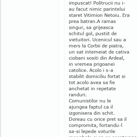
impuscat! Politrucii nu i-
au facut nimic parintelui
staret Vitimion Netoiu. Era
prea batran.
A ramas
singur, sa grijeasca
schitul gol, pustiit de
vietuitori. Ucenicul sau a
mers la Corbii de piatra,
un sat intemeiat de cativa
ciobani sositi din Ardeal,
in vremea prigoanei
catolice. Acolo i s-a
stabilit domiciliu fortat si
tot acolo avea sa fie
anchetat in repetate
randuri.
Comunistilor nu le
ajungea faptul ca il
izgonisera din schit.
Doreau cu orice pret sa il
compromita, fortandu-l
sa-si lepede voturile