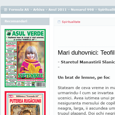
Formula AS
›
Arhiva
›
Anul 2011
›
Numarul 998
›
Spirituali
Recomandari
Spiritualitate
Mari duhovnici: Teofi
- Staretul Manastirii Slani
-
Un brat de lemne, pe foc
Stateam de ceva vreme in ma
urmarindu-l cum se invartea 
ucenici. Avea iutimea unui pr
nesiguranta mersului de copil
neagra, larga, ii ascundea ume
trupul plapand. Doi ochi negri