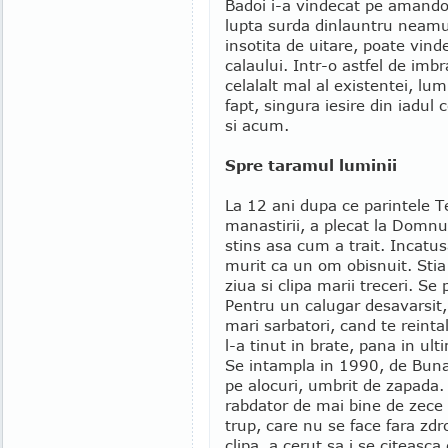
Badoi i-a vindecat pe amandoi
lupta surda dinlauntru neamul
insotita de uitare, poate vind
calaului. Intr-o astfel de imb
celalalt mal al existentei, lu
fapt, singura iesire din iadul
si acum.
Spre taramul luminii
La 12 ani dupa ce parintele T
manastirii, a plecat la Domnu
stins asa cum a trait. Incatus
murit ca un om obisnuit. Stia
ziua si clipa marii treceri. Se
Pentru un calugar desavarsit
mari sarbatori, cand te reintal
l-a tinut in brate, pana in ult
Se intampla in 1990, de Buna
pe alocuri, umbrit de zapada. 
rabdator de mai bine de zece zi
trup, care nu se face fara zdr
clipa, a cerut sa i se citeasc