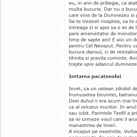
eu, in anii de pribegie, ca at
multa bucurie. Dar nu o bucur
care vine de la Dumnezeu si 
Sa te trezesti noaptea, sa te 
intreaga zi si apoi sa o iei de
pare amenintator de monoton, 
timp de sapte ani! E aici un 
pentru Cel Nevazut. Pentru ca
bucura dansul, ci de reintaln
tihnita si pravila cuminte. An
trepte spre adancul dumnezeir
Iertarea pacatosului
Incet, ca un ostean zdrobit de
frumusetea biruintei, batranul
Desi duhul ii era acum mai tre
ca al oricarui muritor. In anu
sau iubit. Parintele Teofil a 
sa isi urmeze visul care il ar
manastirea de tineri.
A inceput pe nesimtite. Vorba