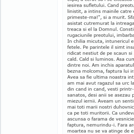
iesirea sufletului. Cand preotu
linistit, a intins mainile cat
primeste-ma!", si a murit. Sfa
asistat cutremurat la intreag
treaca si el la Domnul. Consti
rugaciunile preotului, imbarba
In chilia micuta, intunericul
fetele. Pe parintele il simt in
ridicat nestiut de pe scaun si 
cald. Cald si luminos. Asa cu
dintre noi. Am inchis aparatul
bezna molcoma, faptura lui ir
Avea sa fie ultima noastra intal
am mai avut ragazul sa urc la
din cand in cand, vesti printr
sanatos, desi anii se asezau pes
miezul iernii. Aveam un senti
mai toti marii nostri duhovni
ca pe toti muritorii. Ca undeva,
ascunsa o farama de vesnicie. 
faptura, nemurindu-i. Fara ar
moartea nu se va atinge de ei