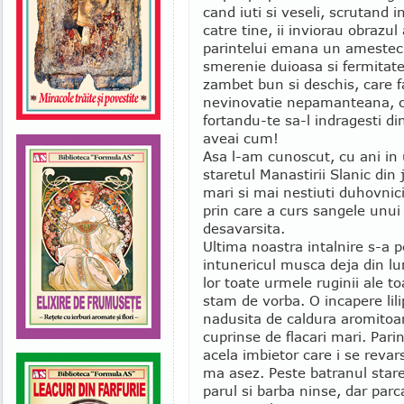
cand iuti si veseli, scrutand i
catre tine, ii inviorau obrazul
parintelui emana un amestec ci
smerenie duioasa si fermitate
zambet bun si deschis, care 
nevinovatie nepamanteana, c
fortandu-te sa-l indragesti di
aveai cum!
Asa l-am cunoscut, cu ani in 
staretul Manastirii Slanic din
mari si mai nestiuti duhovnic
prin care a curs sangele unui 
desavarsita.
Ultima noastra intalnire s-a p
intunericul musca deja din lum
lor toate urmele ruginii ale to
stam de vorba. O incapere lili
nadusita de caldura aromitoa
cuprinse de flacari mari. Parin
acela imbietor care i se revar
ma asez. Peste batranul staret
parul si barba ninse, dar parca