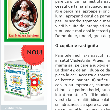
pare ca o lumina nestiuta irad
ceasul de taina al rugaciunii 
iti e parca mai aproape si or
lumi, apropiind cerul de pama
pasii si soarbe zgomotele mana
vietii biciuite de intamplari 
s-au vadit mai apoi incercari 
Domnului e, uneori, greu de p
O copilarie rastignita
Parintele Teofil s-a nascut i
in satul Vladesti din Arges. F
mama sa, pe care a iubit-o e
La doar 42 de ani, dupa ce da
pleca la cer. Aceasta dispariti
de botez al parintelui) sufletu
copii s-au imprastiat, cautand
chinuit de patima betiei, nu a 
intrat parintele Teofil in adol
varsta la care altii ridica pala
si indraznesc sa spere ca vor
Publicitate
de pe cer, el lucra deja ca sl