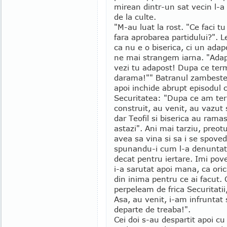
mirean dintr-un sat vecin l-a 
de la culte.
"M-au luat la rost. "Ce faci tu
fara aprobarea partidului?".
ca nu e o biserica, ci un adap
ne mai strangem iarna. "Adap
vezi tu adapost! Dupa ce ter
darama!"" Batranul zambeste
apoi inchide abrupt episodul 
Securitatea: "Dupa ce am te
construit, au venit, au vazut 
dar Teofil si biserica au rama
astazi". Ani mai tarziu, preotu
avea sa vina si sa i se spove
spunandu-i cum l-a denuntat. 
decat pentru iertare. Imi poves
i-a sarutat apoi mana, ca oric
din inima pentru ce ai facut
perpeleam de frica Securitati
Asa, au venit, i-am infruntat
departe de treaba!".
Cei doi s-au despartit apoi cu 