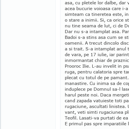
asa, cu pletele lor dalbe, dar
acea bucurie voioasa care i-a 
simteam ca tineretea este, in
o stare a inimii. Si, ca orice s
nu tine seama de lut, ci de D
Dar nu s-a intamplat asa. Pari
Badoi s-a stins asa cum se sti
oamenii. A trecut dincolo disc
a si trait. S-a intamplat anul 
de vara, pe 17 iulie, iar parint
inmormantat chiar de praznic
Prooroc Ilie. L-au invelit in p
ruga, pentru calatoria spre ta
plecat cu totul de pe pamant.
manastire. Cu inima sa de copil
induplece pe Domnul sa-l lase
harul peste noi. Daca mergeti 
cand zapada vatuieste toti pasi
rugaciune, ascultati linistea
vant, veti simti rugaciunea pl
Teofil. Lasati-va purtati de e
E primul pas spre imparatiile 