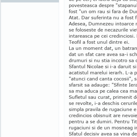
povesteasca despre "stapanul
fost "un om rau si fara de D
Atat. Dar suferinta nu a fost f
Adesea, Dumnezeu intoarce ra
se foloseste de necazurile viet
intareasca pe cei credinciosi. 
Teofil a fost unul dintre ei.
La un moment dat, un batran 
dat un sfat care avea sa-i sch
drumuri si nu stia incotro sa 
Sfantul Nicolae si i-a daruit si
acatistul marelui ierarh. L-a 
"atunci cand canta cocosii", sa
sfarsit sa adauge: "Sfinte Ie
sa ma aduca pe calea cea mai
Sufletul sau curat, primenit d
se revolte, i-a deschis ceruri
simpla pravila de rugaciune e
credincios obisnuit are nevoi
pentru a se dumiri. Pentru Tit
rugaciuni si de un mosneag in
Sfatul decisiv avea sa vina d