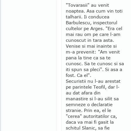
"Tovarasii" au venit
noaptea. Asa cum vin toti
talharii. Ii conducea
Barbulescu, inspectorul
cultelor pe Arges. "Era cel
mai rau om pe care l-am
cunoscut in tara asta.
Venise si mai inainte si
m-a prevenit: "Am venit
pana la tine ca sa te
cunosc. Sa te cunosc si sa
iti spun sa pleci". Si asa a
fost. Ca el".
Securistii nu l-au arestat
pe parintele Teofil, dar l-
au dat afara din
manastire si l-au silit sa
semneze o declaratie
stranie. Prin ea, el le
"cerea" autoritatilor ca,
daca va mai fi gasit la
schitul Slanic, sa fie