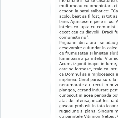
monahale si sa se casatoreas
multumeau cu amenintari, ci
deseori la batai salbatice: "
acolo, beat sa fi fost, si tot a
bine. Ajunsesem piele si os. 
inteles ca lupta cu comunisti
decat cea cu diavolii. Dracii
comunistii nu".
Prigoanei din afara i se adaug
desavarsire cufundat in calea
de frumusetea si linistea slu
luminoasa a parintelui Vitimion
Acum, izgonit inapoi in lume,
care se formase, traia ca intr
ca Domnul sa ii mijloceasca i
implinea. Cerul parea surd la 
nenumarate au trecut in prive
plangea, cerand indurare pent
cunoscut in acea perioada pov
atat de intensa, incat lesina d
gaseau prabusit in fata icoanel
rugaciune si plans. Singura ma
cu parintele Vitimion Netoiu