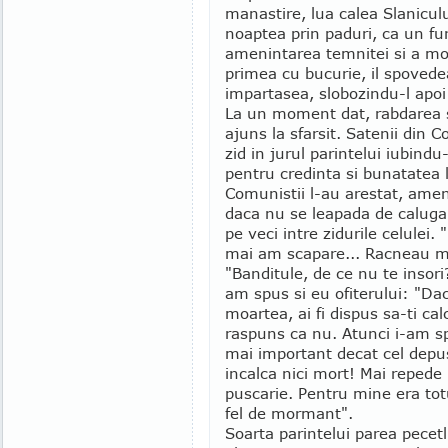
manastire, lua calea Slaniculu
noaptea prin paduri, ca un fu
amenintarea temnitei si a mort
primea cu bucurie, il spovedea
impartasea, slobozindu-l apoi 
La un moment dat, rabdarea s
ajuns la sfarsit. Satenii din C
zid in jurul parintelui iubindu
pentru credinta si bunatatea l
Comunistii l-au arestat, ame
daca nu se leapada de calugar
pe veci intre zidurile celulei.
mai am scapare... Racneau m
"Banditule, de ce nu te insori?
am spus si eu ofiterului: "D
moartea, ai fi dispus sa-ti ca
raspuns ca nu. Atunci i-am s
mai important decat cel depus 
incalca nici mort! Mai reped
puscarie. Pentru mine era to
fel de mormant".
Soarta parintelui parea pecet