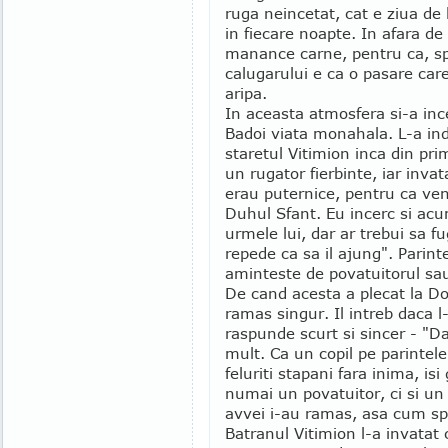
ruga neincetat, cat e ziua de 
in fiecare noapte. In afara de
manance carne, pentru ca, spun
calugarului e ca o pasare car
aripa.
In aceasta atmosfera si-a inc
Badoi viata monahala. L-a ind
staretul Vitimion inca din pri
un rugator fierbinte, iar invat
erau puternice, pentru ca ve
Duhul Sfant. Eu incerc si ac
urmele lui, dar ar trebui sa fu
repede ca sa il ajung". Parinte
aminteste de povatuitorul sau
De cand acesta a plecat la D
ramas singur. Il intreb daca l-
raspunde scurt si sincer - "D
mult. Ca un copil pe parintel
feluriti stapani fara inima, is
numai un povatuitor, ci si un 
avvei i-au ramas, asa cum spu
Batranul Vitimion l-a invatat 