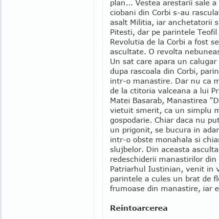
plan... Vestea arestarii sale a 
ciobani din Corbi s-au rascula
asalt Militia, iar anchetatori
Pitesti, dar pe parintele Teofil
Revolutia de la Corbi a fost 
ascultate. O revolta nebuneasc
Un sat care apara un calugar
dupa rascoala din Corbi, parin
intr-o manastire. Dar nu ca m
de la ctitoria valceana a lui
Matei Basarab, Manastirea "Di
vietuit smerit, ca un simplu m
gospodarie. Chiar daca nu put
un prigonit, se bucura in adan
intr-o obste monahala si chiar
slujbelor. Din aceasta ascult
redeschiderii manastirilor din
Patriarhul Iustinian, venit in 
parintele a cules un brat de fl
frumoase din manastire, iar 
Reintoarcerea