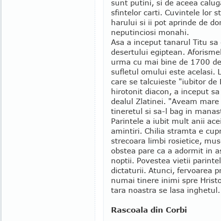
sunt putini, si de aceea calu
sfintelor carti. Cuvintele lor 
harului si ii pot aprinde de do
neputinciosi monahi.
Asa a inceput tanarul Titu sa c
desertului egiptean. Aforismel
urma cu mai bine de 1700 de a
sufletul omului este acelasi. 
care se talcuieste "iubitor d
hirotonit diacon, a inceput sa
dealul Zlatinei. "Aveam mare 
tineretul si sa-l bag in manast
Parintele a iubit mult anii ace
amintiri. Chilia stramta e cup
strecoara limbi rosietice, mus
obstea pare ca a adormit in a
noptii. Povestea vietii parint
dictaturii. Atunci, fervoarea p
numai tinere inimi spre Hristos
tara noastra se lasa inghetul.
Rascoala din Corbi