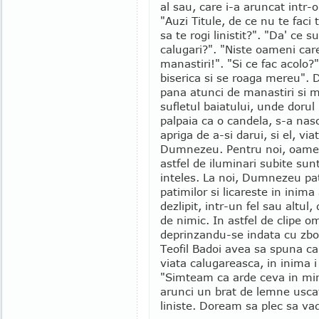
al sau, care i-a aruncat intr-o
"Auzi Titule, de ce nu te faci 
sa te rogi linistit?". "Da' ce s
calugari?". "Niste oameni care
manastiri!". "Si ce fac acolo?"
biserica si se roaga mereu". 
pana atunci de manastiri si m
sufletul baiatului, unde dorul
palpaia ca o candela, s-a nas
apriga de a-si darui, si el, viat
Dumnezeu. Pentru noi, oameni
astfel de iluminari subite sun
inteles. La noi, Dumnezeu pa
patimilor si licareste in inima
dezlipit, intr-un fel sau altu
de nimic. In astfel de clipe o
deprinzandu-se indata cu zbor
Teofil Badoi avea sa spuna ca
viata calugareasca, in inima i
"Simteam ca arde ceva in min
arunci un brat de lemne usca
liniste. Doream sa plec sa vad