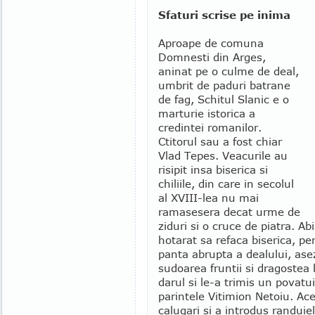
Sfaturi scrise pe inima
Aproape de comuna
Domnesti din Arges,
aninat pe o culme de deal,
umbrit de paduri batrane
de fag, Schitul Slanic e o
marturie istorica a
credintei romanilor.
Ctitorul sau a fost chiar
Vlad Tepes. Veacurile au
risipit insa biserica si
chiliile, din care in secolul
al XVIII-lea nu mai
ramasesera decat urme de
ziduri si o cruce de piatra. A
hotarat sa refaca biserica, pe
panta abrupta a dealului, as
sudoarea fruntii si dragostea 
darul si le-a trimis un povatui
parintele Vitimion Netoiu. Ac
calugari si a introdus randuiel