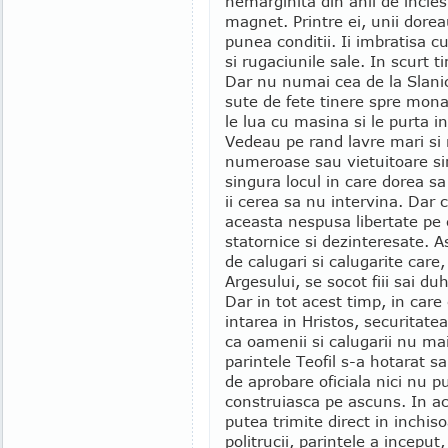
nemarginita din anii de incles
magnet. Printre ei, unii dorea
punea conditii. Ii imbratisa cu
si rugaciunile sale. In scurt 
Dar nu numai cea de la Slanic
sute de fete tinere spre monah
le lua cu masina si le purta in
Vedeau pe rand lavre mari si m
numeroase sau vietuitoare sin
singura locul in care dorea sa
ii cerea sa nu intervina. Dar 
aceasta nespusa libertate pe c
statornice si dezinteresate. A
de calugari si calugarite care,
Argesului, se socot fiii sai du
Dar in tot acest timp, in care
intarea in Hristos, securitate
ca oamenii si calugarii nu mai
parintele Teofil s-a hotarat s
de aprobare oficiala nici nu pu
construiasca pe ascuns. In ac
putea trimite direct in inchiso
politrucii, parintele a inceput,