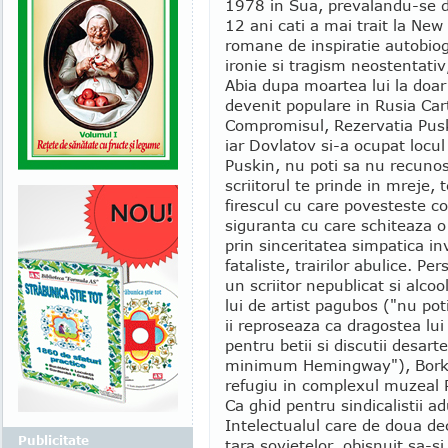
1978 in Sua, prevalandu-se de
12 ani cati a mai trait la New
romane de inspiratie autobiog
ironie si tragism neostentativ
Abia dupa moartea lui la doar
devenit populare in Rusia Ca
Compromisul, Rezervatia Pusk
iar Dovlatov si-a ocupat locul 
Puskin, nu poti sa nu recunost
scriitorul te prinde in mreje, 
firescul cu care povesteste cot
siguranta cu care schiteaza 
prin sinceritatea simpatica in
fataliste, trairilor abulice. Pe
un scriitor nepublicat si alcool
lui de artist pagubos ("nu poti
ii reproseaza ca dragostea lui 
pentru betii si discutii desarte 
minimum Hemingway"), Borka 
refugiu in complexul muzeal P
Ca ghid pentru sindicalistii a
Intelectualul care de doua dec
Publicitate
tara sovietelor, obisnuit sa-s