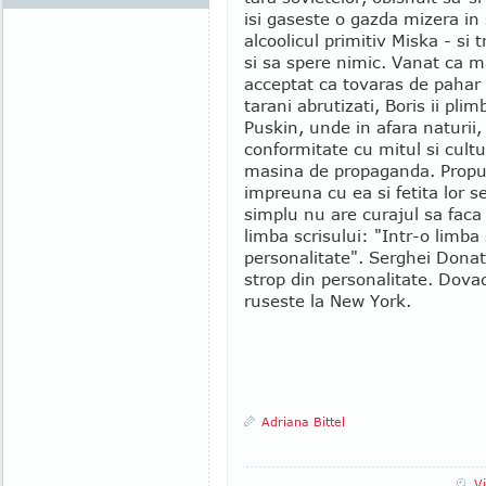
isi gaseste o gazda mizera in 
alcoolicul primitiv Miska - si 
si sa spere nimic. Vanat ca m
acceptat ca tovaras de pahar d
tarani abrutizati, Boris ii plim
Puskin, unde in afara naturii, 
conformitate cu mitul si cult
masina de propaganda. Propun
impreuna cu ea si fetita lor se
simplu nu are curajul sa faca p
limba scrisului: "Intr-o limb
personalitate". Serghei Donat
strop din personalitate. Dova
ruseste la New York.
Adriana Bittel
V