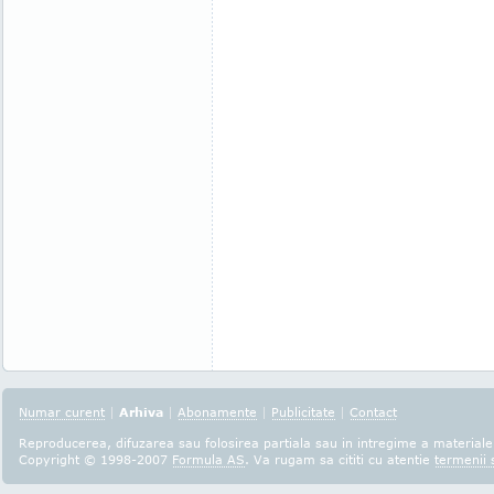
Numar curent
|
Arhiva
|
Abonamente
|
Publicitate
|
Contact
Reproducerea, difuzarea sau folosirea partiala sau in intregime a materialel
Copyright © 1998-2007
Formula AS
. Va rugam sa cititi cu atentie
termenii s