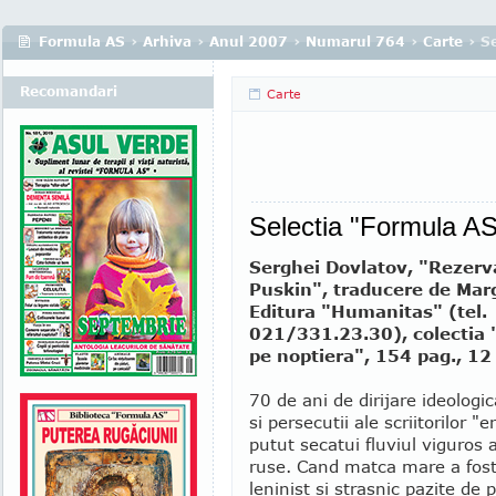
Formula AS
›
Arhiva
›
Anul 2007
›
Numarul 764
›
Carte
› S
Recomandari
Carte
Selectia "Formula AS
Serghei Dovlatov, "Rezerv
Puskin", traducere de Mar
Editura "Humanitas" (tel.
021/331.23.30), colectia 
pe noptiera", 154 pag., 12 
70 de ani de dirijare ideologi
si persecutii ale scriitorilor "e
putut secatui fluviul viguros al
ruse. Cand matca mare a fost 
leninist si strasnic pazite de p