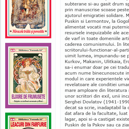
subterane si-au gasit drum spr
prin manuscrise scoase peste g
ajutorul emigratiei solidare. Ma
Puskin si Lermontov, la Gogol,
alimentat vocatii mai puternic
resursele inepuizabile ale aces
de varf in toate domeniile art
caderea comunismului. In lite
scriitorului-functionar-al-part
uimit lumea, impunandu-se pri
Kurkov, Makanin, Ulitkaia, Er
sa-i enumar doar pe cei trad
acum nume binecunoscute in "
modul in care experientele vie
revelatoare ale conditiei uma
mare amploare din literatura ru
unor scriitori din exil, unii inc
Serghei Dovlatov (1941-1990
decat sa scrie, inadaptabil la
dat afara de la facultate, lua
lagar, apoi si-a castigat exi
Puskin de la Pskov sau ca ziar