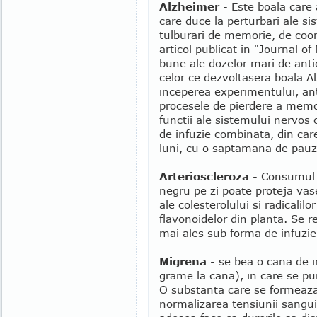
Alzheimer
- Este boala care 
care duce la perturbari ale s
tulburari de memorie, de coo
articol publicat in "Journal o
bune ale dozelor mari de antio
celor ce dezvoltasera boala A
inceperea experimentului, ant
procesele de pierdere a memor
functii ale sistemului nervos
de infuzie combinata, din care
luni, cu o saptamana de pauz
Arterioscleroza
- Consumul z
negru pe zi poate proteja vas
ale colesterolului si radicalilo
flavonoidelor din planta. Se
mai ales sub forma de infuzie 
Migrena
- se bea o cana de i
grame la cana), in care se p
O substanta care se formeaza a
normalizarea tensiunii sangui