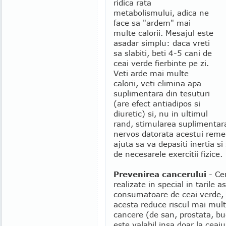
ridica rata
metabolismului, adica ne
face sa "ardem" mai
multe calorii. Mesajul este
asadar simplu: daca vreti
sa slabiti, beti 4-5 cani de
ceai verde fierbinte pe zi.
Veti arde mai multe
calorii, veti elimina apa
suplimentara din tesuturi
(are efect antiadipos si
diuretic) si, nu in ultimul
rand, stimularea suplimentar
nervos datorata acestui reme
ajuta sa va depasiti inertia si 
de necesarele exercitii fizice.
Prevenirea cancerului
- Cer
realizate in special in tarile a
consumatoare de ceai verde, 
acesta reduce riscul mai mult
cancere (de san, prostata, bu
este valabil insa doar la ceai