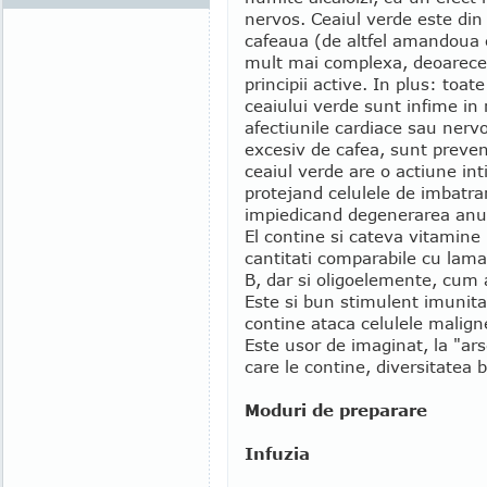
nervos. Ceaiul verde este din
cafeaua (de altfel amandoua c
mult mai complexa, deoarec
principii active. In plus: toat
ceaiului verde sunt infime in r
afectiunile cardiace sau ner
excesiv de cafea, sunt preveni
ceaiul verde are o actiune int
protejand celulele de imbatran
impiedicand degenerarea anum
El contine si cateva vitamine
cantitati comparabile cu lama
B, dar si oligoelemente, cum 
Este si bun stimulent imunita
contine ataca celulele malign
Este usor de imaginat, la "ar
care le contine, diversitatea b
Moduri de preparare
Infuzia