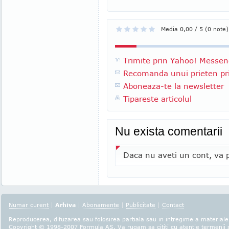
Media 0,00 / 5 (0 note)
Trimite prin Yahoo! Messen
Recomanda unui prieten pri
Aboneaza-te la newsletter
Tipareste articolul
Nu exista comentarii
Daca nu aveti un cont, va p
Numar curent
|
Arhiva
|
Abonamente
|
Publicitate
|
Contact
Reproducerea, difuzarea sau folosirea partiala sau in intregime a materialel
Copyright © 1998-2007
Formula AS
. Va rugam sa cititi cu atentie
termenii s