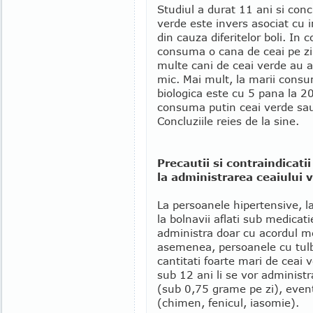
Studiul a durat 11 ani si conc
verde este invers asociat cu 
din cauza diferitelor boli. In 
consuma o cana de ceai pe zi
multe cani de ceai verde au av
mic. Mai mult, la marii consu
biologica este cu 5 pana la 20
consuma putin ceai verde sau
Concluziile reies de la sine.
Precautii si contraindicatii
la administrarea ceaiului 
La persoanele hipertensive, la
la bolnavii aflati sub medicat
administra doar cu acordul me
asemenea, persoanele cu tul
cantitati foarte mari de ceai 
sub 12 ani li se vor administr
(sub 0,75 grame pe zi), event
(chimen, fenicul, iasomie).