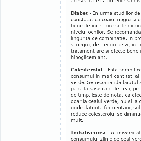
adesea face ca durerile sa di
Diabet
- In urma studiilor d
constatat ca ceaiul negru si 
bune de incetinire si de dimin
nivelul ochilor. Se recomand
lingurita de combinatie, in pr
si negru, de trei ori pe zi, i
tratament are si efecte benefic
hipoglicemiant.
Colesterolul
- Este semnifica
consumul in mari cantitati al 
verde. Se recomanda bautul zi
pana la sase cani de ceai, pe 
de timp. Este de notat ca efe
doar la ceaiul verde, nu si la 
unde datorita fermentarii, su
reduce colesterolul se diminu
mult.
Imbatranirea
- o universita
consumului zilnic de ceai verde