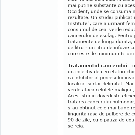
mai putine substante cu acest
Occident, unde se consuma ma
rezultate. Un studiu publicat
Institute", care a urmarit fem
consumul de ceai verde reduce
cancerului de esofag. Pentru 
tratamente de lunga durata, i
de litru - un litru de infuzie
cure este de minimum 6 luni
Tratamentul cancerului
- o
un colectiv de cercetatori chi
ca inhibitor al procesului in
localizat si clar delimitat. Mai
verde ataca celulele maligne,
Acest studiu dovedeste eficie
tratarea cancerului pulmonar, 
s-au obtinut cele mai bune re
lingurita rasa de pulbere de c
90 de zile, cu o pauza de do
se reia.