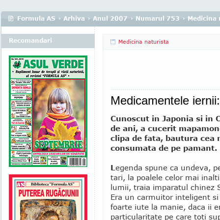
Formula AS
›
Arhiva
›
Anul 2007
›
Numarul 753
›
Medicina 
Recomandari
Medicina naturista
Medicamentele iernii
Cunoscut in Japonia si in 
de ani, a cucerit mapamondu
clipa de fata, bautura cea
consumata de pe pamant.
L
egenda spune ca undeva, pe
tari, la poalele celor mai inalt
lumii, traia imparatul chinez
Era un carmuitor inteligent si
foarte iute la manie, daca ii 
particularitate pe care toti su