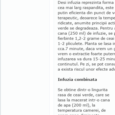
Desi infuzia reprezinta forma 
cea mai larg raspandita, este
putin eficienta din punct de 
terapeutic, deoarece la tempe
ridicate, anumite principii act
verde se degradeaza. Pentru 
cana (250 ml) de infuzie, se 
fierbinte 1,2-2 grame de ceai
1-2 pliculete. Planta se lasa i
cca.7 minute, daca vrem un g
vrem o extractie foarte puterni
infuzarea va dura 15-25 minut
continutul. Pe zi, se pot con
a exista riscul unor efecte adv
Infuzia combinata
Se obtine dintr-o lingurita
rasa de ceai verde, care se
lasa la macerat intr-o cana
de apa (200 ml), la
temperatura camerei, de