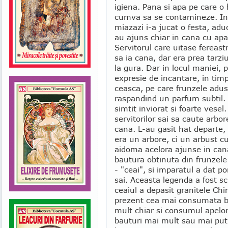
igiena. Pana si apa pe care o 
cumva sa se contamineze. Int
miazazi i-a jucat o festa, ad
au ajuns chiar in cana cu apa
Servitorul care uitase fereast
sa ia cana, dar era prea tarz
la gura. Dar in locul maniei, 
expresie de incantare, in timp
ceasca, pe care frunzele aduse
raspandind un parfum subtil. 
simtit inviorat si foarte vesel
servitorilor sai sa caute arbo
cana. L-au gasit hat departe,
era un arbore, ci un arbust cu 
aidoma acelora ajunse in cana
bautura obtinuta din frunzele
- "ceai", si imparatul a dat po
sai. Aceasta legenda a fost s
ceaiul a depasit granitele Chin
prezent cea mai consumata b
mult chiar si consumul apelor 
bauturi mai mult sau mai put