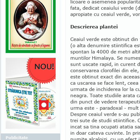
licoare o asemenea popularitat
fata, dedicat ceaiului verde (
apropiate cu ceaiul verde, vom 
Descrierea plantei
Ceaiul verde este obtinut din
(o alta denumire stiintifica e
spontan la 4000 de metri alti
muntilor Himalaya. Se numest
sunt uscate rapid, in curent d
conservarea clorofilei din ele
este obtinut exact din aceeasi
ca uscarea se face lent, ceea
urmata de inchiderea lor la 
neagra. Toate studiile arata 
din punct de vedere terapeuti
urma este - paradoxal - mult 
Despre ceaiul verde s-au publ
trei sute de studii stiintifice
incat sa tina ocupati atatia 
in doar cateva cuvinte. In pr
Publicitate
numite alcaloizi, cu un efect