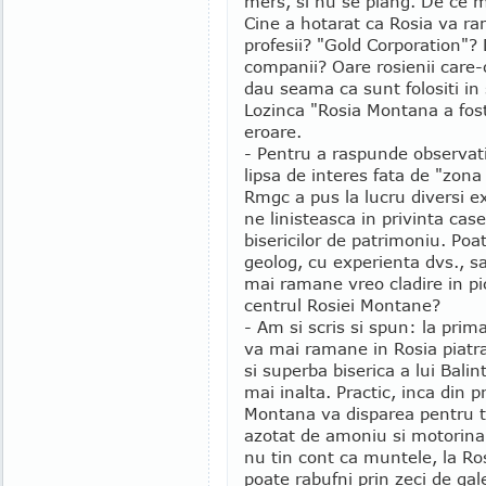
mers, si nu se plang. De ce 
Cine a hotarat ca Rosia va r
profesii? "Gold Corporation"? 
companii? Oare rosienii care-o
dau seama ca sunt folositi in s
Lozinca "Rosia Montana a fost
eroare.
- Pentru a raspunde observatii
lipsa de interes fata de "zona
Rmgc a pus la lucru diversi ex
ne linisteasca in privinta case
bisericilor de patrimoniu. Poa
geolog, cu experienta dvs., s
mai ramane vreo cladire in pi
centrul Rosiei Montane?
- Am si scris si spun: la pri
va mai ramane in Rosia piatr
si superba biserica a lui Balin
mai inalta. Practic, inca din p
Montana va disparea pentru t
azotat de amoniu si motorina
nu tin cont ca muntele, la Rosi
poate rabufni prin zeci de gal