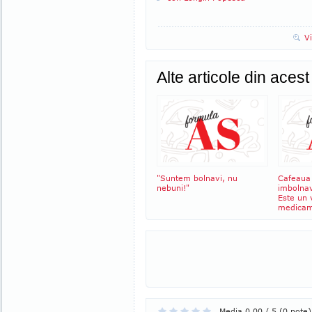
V
Alte articole din aces
"Suntem bolnavi, nu
Cafeaua
nebuni!"
imbolnav
Este un v
medicam
Media 0,00 / 5 (0 note)