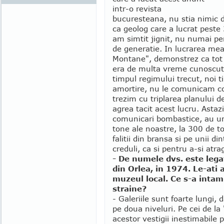
intr-o revista
bucuresteana, nu stia nimic d
ca geolog care a lucrat peste
am simtit jignit, nu numai pen
de generatie. In lucrarea mea 
Montane", demonstrez ca tot
era de multa vreme cunoscut d
timpul regimului trecut, noi t
amortire, nu le comunicam co
trezim cu triplarea planului 
agrea tacit acest lucru. Astaz
comunicari bombastice, au umf
tone ale noastre, la 300 de to
falitii din bransa si pe unii di
creduli, ca si pentru a-si atra
- De numele dvs. este lega
din Orlea, in 1974. Le-ati 
muzeul local. Ce s-a inta
straine?
- Galeriile sunt foarte lungi,
pe doua niveluri. Pe cei de la
acestor vestigii inestimabile p