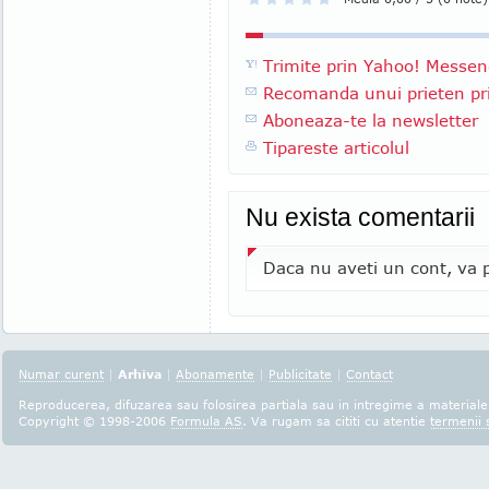
Trimite prin Yahoo! Messen
Recomanda unui prieten pri
Aboneaza-te la newsletter
Tipareste articolul
Nu exista comentarii
Daca nu aveti un cont, va p
Numar curent
|
Arhiva
|
Abonamente
|
Publicitate
|
Contact
Reproducerea, difuzarea sau folosirea partiala sau in intregime a materialel
Copyright © 1998-2006
Formula AS
. Va rugam sa cititi cu atentie
termenii s