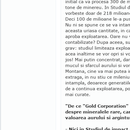
initial ca va procesa 300 de 
tone de minereu. In Studiul d
vorbeste doar de 218 milioan
Deci 100 de milioane le-a pu
Nu ni se spune ce se va inta
aceasta uriasa cantitate, in ca
aproba exploatarea. Oare nu v
contabilizate? Dupa aceea, su
grav: studiul limiteaza exploa
acea inaltime se vor opri si v
jos! Mai putin concentrat, da
mucul si sfarcul aurului si vo
Montana, cine va mai putea in
extraga, in nu stiu ce mileniu
intampla, deoarece generatiile
de a continua exploatarea, p
mai curate.
"De ce "Gold Corporation"
despre mineralele rare, ca
valoarea aurului si argintu
- Nici in Studiul de impact s