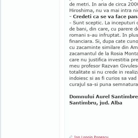
de metri. In aria de circa 200
Hiroshima, nu va mai intra ni
- Credeti ca se va face pa
- Sunt sceptic. La inceputuri 
de bani, din care, cu parere d
romani s-au infruptat. In plu
financiara. Si, dupa cate cun
cu zacaminte similare din Ame
zacamantul de la Rosia Monta
care nu justifica investitia p
meu profesor Razvan Givulescu
totalitate si nu crede in reali
indoiesc si as fi curios sa v
curajul sa-si puna semnatura 
Domnului Aurel Santimbrea
Santimbru, jud. Alba
Ion Longin Popescu