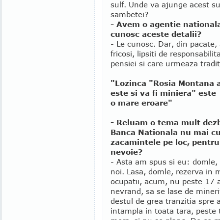
sulf. Unde va ajunge acest su
sambetei?
- Avem o agentie nationala
cunosc aceste detalii?
- Le cunosc. Dar, din pacate
fricosi, lipsiti de responsabil
pensiei si care urmeaza traditi
"Lozinca "Rosia Montana a
este si va fi miniera" este
o mare eroare"
- Reluam o tema mult dezba
Banca Nationala nu mai c
zacamintele pe loc, pentru 
nevoie?
- Asta am spus si eu: domle,
noi. Lasa, domle, rezerva in m
ocupatii, acum, nu peste 17 an
nevrand, sa se lase de minerit
destul de grea tranzitia spre a
intampla in toata tara, peste t