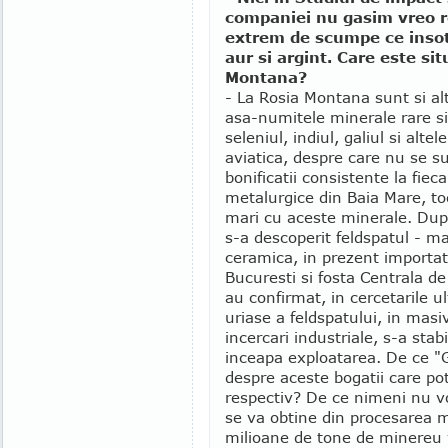
companiei nu gasim vreo re
extrem de scumpe ce insot
aur si argint. Care este si
Montana?
- La Rosia Montana sunt si alt
asa-numitele minerale rare si
seleniul, indiul, galiul si altel
aviatica, despre care nu se s
bonificatii consistente la fiec
metalurgice din Baia Mare, to
mari cu aceste minerale. Dupa
s-a descoperit feldspatul - m
ceramica, in prezent importata
Bucuresti si fosta Centrala d
au confirmat, in cercetarile ul
uriase a feldspatului, in masi
incercari industriale, s-a stab
inceapa exploatarea. De ce "
despre aceste bogatii care pot
respectiv? De ce nimeni nu vo
se va obtine din procesarea 
milioane de tone de minereu