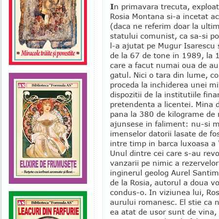
I
n primavara trecuta, exploat
Rosia Montana si-a incetat ac
(daca ne referim doar la ultim
statului comunist, ca sa-si po
l-a ajutat pe Mugur Isarescu 
de la 67 de tone in 1989, la 1
care a facut numai oua de aur
gatul. Nici o tara din lume, co
proceda la inchiderea unei mi
dispozitii de la institutiile f
pretendenta a licentei. Mina
pana la 380 de kilograme de m
ajunsese in faliment: nu-si m
imenselor datorii lasate de fo
intre timp in barca luxoasa a
Unul dintre cei care s-au revolt
vanzarii pe nimic a rezervelor 
inginerul geolog Aurel Santimb
de la Rosia, autorul a doua v
condus-o. In viziunea lui, Ro
aurului romanesc. El stie ca 
ea atat de usor sunt de vina, c