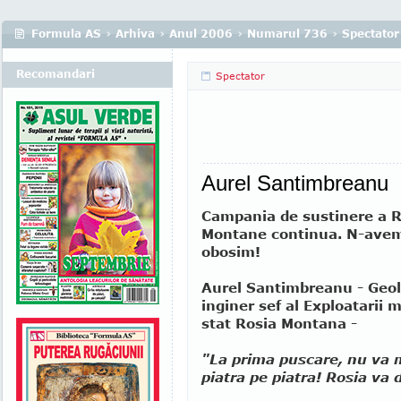
Formula AS
›
Arhiva
›
Anul 2006
›
Numarul 736
›
Spectator
Recomandari
Spectator
Aurel Santimbreanu
Campania de sustinere a R
Montane continua. N-avem
obosim!
Aurel Santimbreanu - Geol
inginer sef al Exploatarii 
stat Rosia Montana -
"La prima puscare, nu va
piatra pe piatra! Rosia va