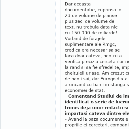
Dar aceasta
documentatie, cuprinsa in
23 de volume de planse
plus zeci de volume de
text, nu trebuia data nici
cu 150.000 de miliarde!
Vorbind de forajele
suplimentare ale Rmgc,
cred ca era necesar sa se
faca doar cateva, pentru a
verifica precizia cercetarilor 
la rand si sa fie sfredelite, i
cheltuieli uriase. Am crezut c
de banii sai, dar Eurogold s-a
aruncand cu banii in stanga 
economiei de stat.
- Comentand Studiul de im
identificat o serie de lucru
trimis deja unor redactii s
impartasi cateva dintre el
- Avand la baza documentele 
propriile ei cercetari, compan