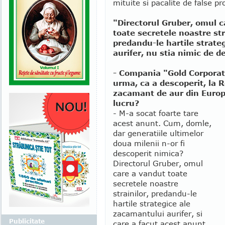
mituite si pacalite de false pr
"Directorul Gruber, omul 
toate secretele noastre str
predandu-le hartile strate
aurifer, nu stia nimic de d
- Compania "Gold Corporat
urma, ca a descoperit, la 
zacamant de aur din Europa
lucru?
- M-a socat foarte tare
acest anunt. Cum, domle,
dar generatiile ultimelor
doua milenii n-or fi
descoperit nimica?
Directorul Gruber, omul
care a vandut toate
secretele noastre
strainilor, predandu-le
hartile strategice ale
zacamantului aurifer, si
Publicitate
care a facut acest anunt