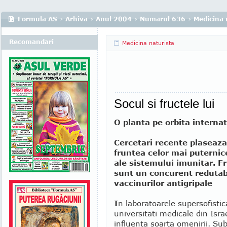
Formula AS
›
Arhiva
›
Anul 2004
›
Numarul 636
›
Medicina 
Recomandari
Medicina naturista
Socul si fructele lui
O planta pe orbita interna
Cercetari recente plaseaza
fruntea celor mai puternic
ale sistemului imunitar. Fr
sunt un concurent redutabi
vaccinurilor antigripale
I
n laboratoarele supersofistic
universitati medicale din Isr
influenta soarta omenirii. Subi