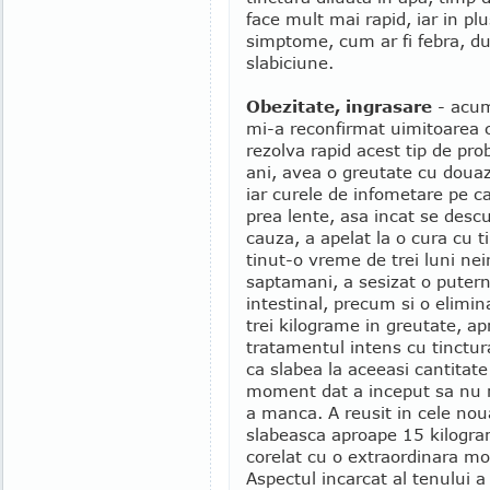
face mult mai rapid, iar in pl
simptome, cum ar fi febra, du
slabiciune.
Obezitate, ingrasare
- acum
mi-a reconfirmat uimitoarea c
rezolva rapid acest tip de pr
ani, avea o greutate cu doua
iar curele de infometare pe c
prea lente, asa incat se descu
cauza, a apelat la o cura cu t
tinut-o vreme de trei luni ne
saptamani, a sesizat o puterni
intestinal, precum si o elimin
trei kilograme in greutate, ap
tratamentul intens cu tinctura
ca slabea la aceeasi cantitat
moment dat a inceput sa nu 
a manca. A reusit in cele nou
slabeasca aproape 15 kilogram
corelat cu o extraordinara modi
Aspectul incarcat al tenului 