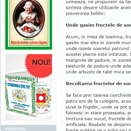
urmeaza, ne propunem sa fac
sinteza despre utilizarile aces
prevenirea bolilor:
Unde gasim fructele de so
Acum, in miez de toamna, fru
gasite mai ales in zonele munt
unde razele soarelui patrund m
acestei plante este intarziat.
marginile de padure, in zonele
taieturile de padure unde arb
unde arbustii de talie mica se
Recoltarea fructelor de so
Se face prin taierea ciorchini
patru ore de la culegere, ace
puse la frigider, unde se pot
folosesc in stare proaspata, p
tinctura sau sucul, fructele d
artificiala. Boabele se desprin
Publicitate
foarte subtire pe o soba sau p