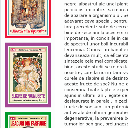
negre-albastrui ale unei plan
periculosi microbi si sa mare
de aparare a organismului. Se
adevarat ceva special, pentru
fara precedent: sute de cerc
bine de zece ani la aceste stu
importanta, in conditiile in 
de spectrul unor boli incurabi
leucemia. Curios: un banal ex
devanseaza mult, ca eficienta
sintezele cele mai complicate
bine, aceste studii se refera 
noastre, care la noi in tara 
curele de slabire si de dezint
aceste fructe de soc? Nu ne-a
consemna toate faptele experi
ajuns in ultimii ani, legate d
desfasurate in paralel, in zeci
fructe de soc sunt un putern
antivirale de ultima generatie,
degenerative, la prevenirea b
tumorilor benigne, prelungesc 