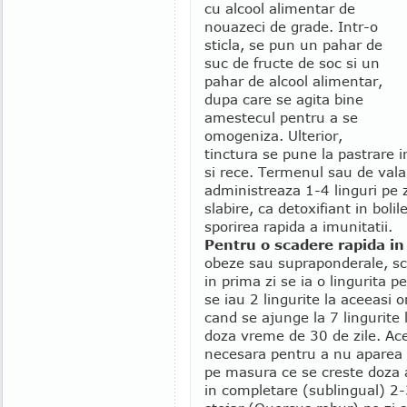
cu alcool alimentar de
nouazeci de grade. Intr-o
sticla, se pun un pahar de
suc de fructe de soc si un
pahar de alcool alimentar,
dupa care se agita bine
amestecul pentru a se
omogeniza. Ulterior,
tinctura se pune la pastrare in
si rece. Termenul sau de valab
administreaza 1-4 linguri pe z
slabire, ca detoxifiant in boli
sporirea rapida a imunitatii.
Pentru o scadere rapida in
obeze sau supraponderale, s
in prima zi se ia o lingurita p
se iau 2 lingurite la aceeasi 
cand se ajunge la 7 lingurite
doza vreme de 30 de zile. Ace
necesara pentru a nu aparea 
pe masura ce se creste doza a
in completare (sublingual) 2-