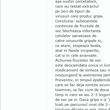
asa sustin cercetatorii,
care au testat extractul
pe zeci de tipuri de
virusuri care produc gripa.
Concluzia: substantele
continute de fructele de
soc blocheaza infectarea
celulelor sanatoase de
catre virusurile gripale si,
ca atare, stopeaza boala,
atat in fazele incipiente,
cat si in cele avansate.
Actiunea fructelor de soc
este deocamdata unica in lume
medicament de sinteza sau n
neajungand la asemenea per
Preventiv, in timpul epidemiil
care se fac deja simtite acum
toamnei, se fac cure de doua
timp in care se iau 2-3 lingur
de soc pe zi. Daca gripa v-a "
luati pe parcursul unei zile 2-
tinctura diluata in apa, timp 