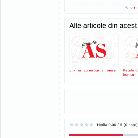
Vizu
Alte articole din aces
Elixiruri cu ierburi si miere
Retete 
bunicii
Media 0,00 / 5 (0 note)