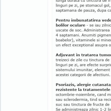
lunga durata cu tinctura de f
linguri pe zi, pe stomacul gol,
saptamana de pauza, dupa car
Pentru imbunatatirea veder
bolilor oculare
- se iau zilni
uscate de soc. Administrarea 
4 saptamani. Anumiti pigment
boabelor), vitaminele si mine
un efect exceptional asupra o
Adjuvant in tratarea tumor
treizeci de zile cu tinctura d
linguri pe zi, are efecte surpr
sistemului imunitar, element
acestei categorii de afectiuni.
Psoriazis, alergie cutanata
rezistente la tratamentele
octombrie-noiembrie, cand mul
sau sclerodermia, tind sa rec
suc sau tinctura de fructe de
Se administreaza zilnic 1-2 li