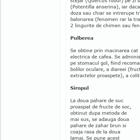
stejar (Quercus robur) pe zi 
(Potentilla anserina), iar dac
doza sau chiar se intrerupe t
balonarea (fenomen rar la tra
2 lingurite de chimen sau fen
Pulberea
Se obtine prin macinarea cat 
electrica de cafea. Se adminis
pe stomacul gol, fiind recoma
bolilor oculare, a diareei (fr
extractelor proaspete), a colit
Siropul
La doua pahare de suc
proaspat de fructe de soc,
obtinut dupa metoda de
mai sus, se adauga doua
pahare de zahar brun si
coaja rasa de la doua
lamai. Se pune acest