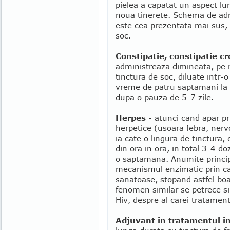
pielea a capatat un aspect lu
noua tinerete. Schema de adm
este cea prezentata mai sus, 
soc.
Constipatie, constipatie cr
administreaza dimineata, pe 
tinctura de soc, diluate intr
vreme de patru saptamani la r
dupa o pauza de 5-7 zile.
Herpes
- atunci cand apar pr
herpetice (usoara febra, ner
ia cate o lingura de tinctura,
din ora in ora, in total 3-4 
o saptamana. Anumite principi
mecanismul enzimatic prin car
sanatoase, stopand astfel boa
fenomen similar se petrece si 
Hiv, despre al carei tratamen
Adjuvant in tratamentul in