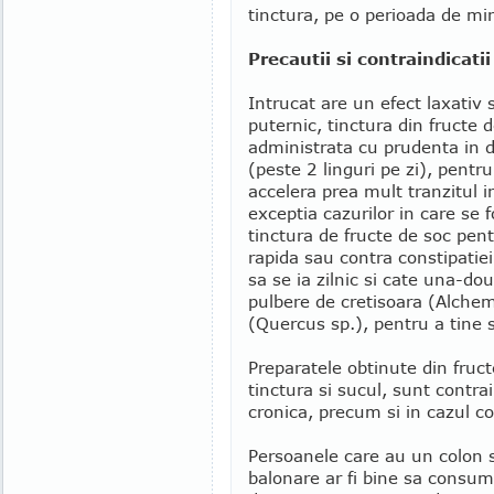
tinctura, pe o perioada de m
Precautii si contraindicatii
Intrucat are un efect laxativ 
puternic, tinctura din fructe d
administrata cu prudenta in 
(peste 2 linguri pe zi), pentr
accelera prea mult tranzitul i
exceptia cazurilor in care se 
tinctura de fructe de soc pent
rapida sau contra constipatiei
sa se ia zilnic si cate una-dou
pulbere de cretisoara (Alchemi
(Quercus sp.), pentru a tine s
Preparatele obtinute din fruc
tinctura si sucul, sunt contra
cronica, precum si in cazul co
Persoanele care au un colon s
balonare ar fi bine sa consume