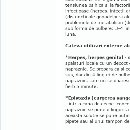
tensiunea psihica si la factori
infectioase (herpes, infectii 
(disfunctii ale gonadelor si al
problemele de metabolism (di
sub forma de pulbere: 3-4 lin
luna.
Cateva utilizari externe al
*
Herpes, herpes genital
- s
spalaturi locale cu un decoct
napraznic. Se prepara ca si c
sus, dar din 4 linguri de pulb
napraznic, care nu se oparesc
fierb 5 minute.
*
Epistaxis (curgerea sange
- intr-o cana de decoct conce
napraznic se pune o lingurita
aceasta solutie se pune putin
pipete sau al unui tampon de