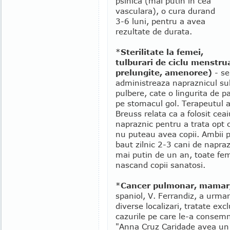
psihica (mai putin in cea
vasculara), o cura durand
3-6 luni, pentru a avea
rezultate de durata.
*
Sterilitate la femei,
tulburari de ciclu menstru
prelungite, amenoree)
- se
administreaza napraznicul su
pulbere, cate o lingurita de pa
pe stomacul gol. Terapeutul a
Breuss relata ca a folosit ceai
napraznic pentru a trata opt 
nu puteau avea copii. Ambii p
baut zilnic 2-3 cani de napraz
mai putin de un an, toate feme
nascand copii sanatosi.
*
Cancer pulmonar, mamar, 
spaniol, V. Ferrandiz, a urma
diverse localizari, tratate exc
cazurile pe care le-a consemna
"Anna Cruz Caridade avea un 