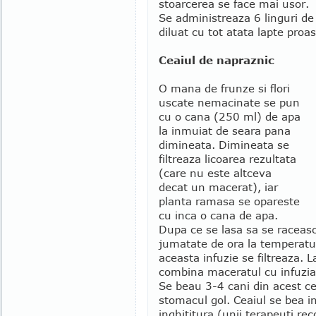
stoarcerea se face mai usor.
Se administreaza 6 linguri de 
diluat cu tot atata lapte proa
Ceaiul de napraznic
O mana de frunze si flori
uscate nemacinate se pun
cu o cana (250 ml) de apa
la inmuiat de seara pana
dimineata. Dimineata se
filtreaza licoarea rezultata
(care nu este altceva
decat un macerat), iar
planta ramasa se opareste
cu inca o cana de apa.
Dupa ce se lasa sa se raceas
jumatate de ora la temperatu
aceasta infuzie se filtreaza. La
combina maceratul cu infuzia 
Se beau 3-4 cani din acest ce
stomacul gol. Ceaiul se bea in
inghititura (unii terapeuti r