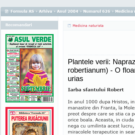
Formula AS
›
Arhiva
›
Anul 2004
›
Numarul 626
›
Medicina 
Recomandari
Medicina naturista
Plantele verii: Napra
robertianum) - O floa
urias
Iarba sfantului Robert
In anul 1000 dupa Hristos, in
manastire din Franta, la Mole
preot despre care se stia ca 
orice boala. Aceasta, in ciuda 
nega cu umilinta acest lucru
miracolele terapeutice in sea