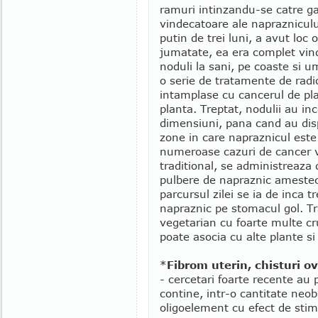
ramuri intinzandu-se catre gat
vindecatoare ale napraznicului
putin de trei luni, a avut loc
jumatate, ea era complet vin
noduli la sani, pe coaste si u
o serie de tratamente de radi
intamplase cu cancerul de pl
planta. Treptat, nodulii au in
dimensiuni, pana cand au disp
zone in care napraznicul este 
numeroase cazuri de cancer v
traditional, se administreaza 
pulbere de napraznic amestec
parcursul zilei se ia de inca t
napraznic pe stomacul gol. T
vegetarian cu foarte multe c
poate asocia cu alte plante si
*
Fibrom uterin, chisturi o
- cercetari foarte recente au 
contine, intr-o cantitate neo
oligoelement cu efect de stim