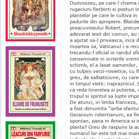
Dumnezeu, pe care-l chema in
rugaciuni fierbinti si postur
plantelor pe care le cultiva in
padurile din apropiere. Bland
preacuviosului Robert, precu
adevarat iesit din comun, au f
a ajutat sa-l priveasca, inca 
moartea sa, Vaticanul i-a rec
trecandu-l oficial in randul sfi
consemnate in scrierile vremi
schimb, el a lasat oamenilor, 
cu tulpini verzi-rosietice, cu f
greu, de salbaticiune, cu car
in timpul vietii: napraznicul
ca reda tineretea si puterea, 
trupul si spiritul sa lupte impo
De atunci, in limba franceza, 
a fost denumita "iarba sfantu
Geranium robertianum, ea fii
spontan, pana in America si i
planta? Greu de raspuns la ac
numarul lor este tot mai mare