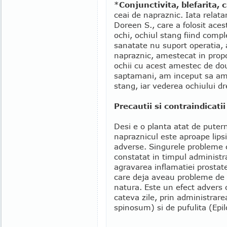
*
Conjunctivita, blefarita, 
ceai de napraznic. Iata relata
Doreen S., care a folosit ace
ochi, ochiul stang fiind comp
sanatate nu suport operatia, 
napraznic, amestecat in propo
ochii cu acest amestec de dou
saptamani, am inceput sa am
stang, iar vederea ochiului dr
Precautii si contraindicatii
Desi e o planta atat de putern
napraznicul este aproape lipsi
adverse. Singurele probleme 
constatat in timpul administra
agravarea inflamatiei prostatei
care deja aveau probleme de
natura. Este un efect advers c
cateva zile, prin administra
spinosum) si de pufulita (Epi