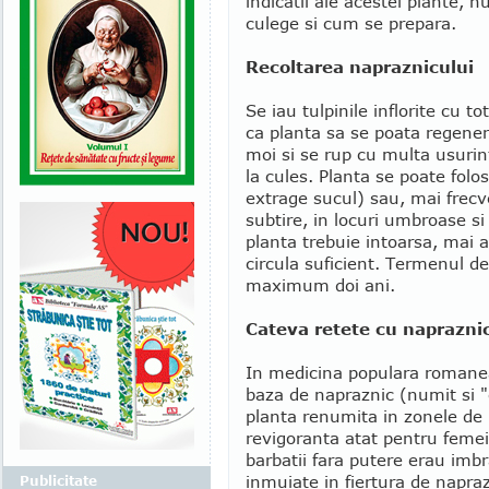
indicatii ale acestei plante, 
culege si cum se prepara.
Recoltarea napraznicului
Se iau tulpinile inflorite cu t
ca planta sa se poata regener
moi si se rup cu multa usurin
la cules. Planta se poate folos
extrage sucul) sau, mai frecv
subtire, in locuri umbroase si 
planta trebuie intoarsa, mai a
circula suficient. Termenul de
maximum doi ani.
Cateva retete cu naprazni
In medicina populara romane
baza de napraznic (numit si "c
planta renumita in zonele de
revigoranta atat pentru femei,
barbatii fara putere erau imb
inmuiate in fiertura de napraz
Publicitate