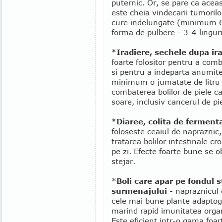
puternic. Or, se pare ca aceas
este cheia vindecarii tumorilo
cure indelungate (minimum 6 
forma de pulbere - 3-4 linguri
*
Iradiere, sechele dupa ir
foarte folositor pentru a comb
si pentru a indeparta anumite
minimum o jumatate de litru pe
combaterea bolilor de piele c
soare, inclusiv cancerul de pi
*
Diaree, colita de ferment
foloseste ceaiul de napraznic,
tratarea bolilor intestinale cr
pe zi. Efecte foarte bune se o
stejar.
*
Boli care apar pe fondul s
surmenajului
- napraznicul 
cele mai bune plante adaptoge
marind rapid imunitatea organi
Este eficient intr-o gama foar