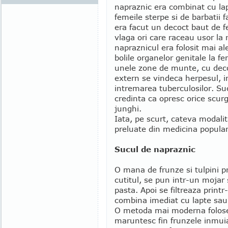
napraznic era combinat cu lap
femeile sterpe si de barbatii 
era facut un decoct baut de fe
vlaga ori care raceau usor la 
napraznicul era folosit mai al
bolile organelor genitale la fe
unele zone de munte, cu deco
extern se vindeca herpesul, in
intremarea tuberculosilor. Su
credinta ca opresc orice scurg
junghi.
Iata, pe scurt, cateva modalit
preluate din medicina popular
Sucul de napraznic
O mana de frunze si tulpini 
cutitul, se pun intr-un mojar
pasta. Apoi se filtreaza printr
combina imediat cu lapte sau
O metoda mai moderna foloses
maruntesc fin frunzele inmui