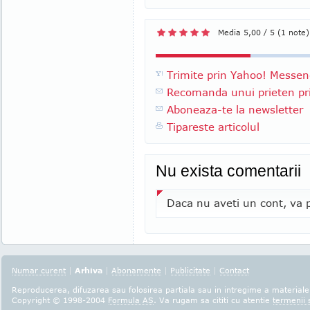
Media 5,00 / 5 (1 note)
Trimite prin Yahoo! Messen
Recomanda unui prieten pri
Aboneaza-te la newsletter
Tipareste articolul
Nu exista comentarii
Daca nu aveti un cont, va p
Numar curent
|
Arhiva
|
Abonamente
|
Publicitate
|
Contact
Reproducerea, difuzarea sau folosirea partiala sau in intregime a materialel
Copyright © 1998-2004
Formula AS
. Va rugam sa cititi cu atentie
termenii s