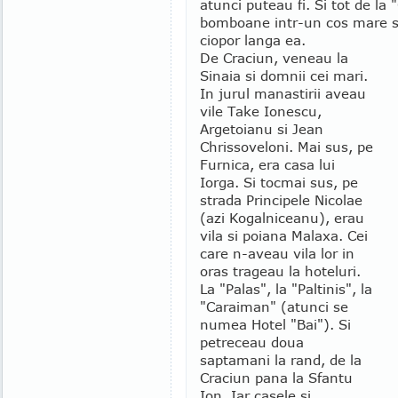
atunci puteau fi. Si tot de l
bomboane intr-un cos mare si 
ciopor langa ea.
De Craciun, veneau la
Sinaia si domnii cei mari.
In jurul manastirii aveau
vile Take Ionescu,
Argetoianu si Jean
Chrissoveloni. Mai sus, pe
Furnica, era casa lui
Iorga. Si tocmai sus, pe
strada Principele Nicolae
(azi Kogalniceanu), erau
vila si poiana Malaxa. Cei
care n-aveau vila lor in
oras trageau la hoteluri.
La "Palas", la "Paltinis", la
"Caraiman" (atunci se
numea Hotel "Bai"). Si
petreceau doua
saptamani la rand, de la
Craciun pana la Sfantu
Ion. Iar casele si