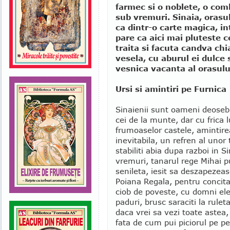
farmec si o noblete, o com
sub vremuri. Sinaia, orasul
ca dintr-o carte magica, in
pare ca aici mai pluteste c
traita si facuta candva chiar
vesela, cu aburul ei dulce
vesnica vacanta al orasulu
Ursi si amintiri pe Furnica
Sinaienii sunt oameni deosebit
cei de la munte, dar cu frica
frumoaselor castele, amintire
inevitabila, un refren al unor 
stabiliti abia dupa razboi in S
vremuri, tanarul rege Mihai put
senileta, iesit sa deszapezeas
Poiana Regala, pentru concitadi
ciob de poveste, cu domni eleg
paduri, brusc saraciti la ruleta
daca vrei sa vezi toate astea, i
fata de cum pui piciorul pe pe