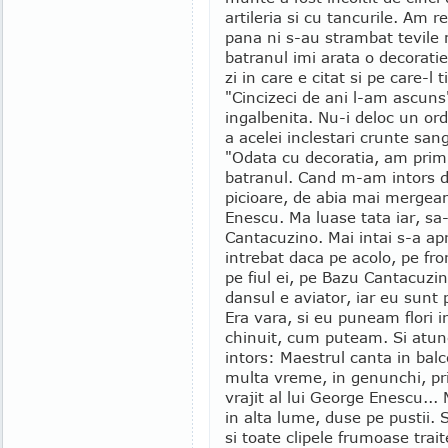
artileria si cu tancurile. Am re
pana ni s-au strambat tevile m
batranul imi arata o decoratie
zi in care e citat si pe care-
"Cincizeci de ani l-am ascuns"
ingalbenita. Nu-i deloc un ord
a acelei inclestari crunte sa
"Odata cu decoratia, am primi
batranul. Cand m-am intors d
picioare, de abia mai mergea
Enescu. Ma luase tata iar, sa-
Cantacuzino. Mai intai s-a ap
intrebat daca pe acolo, pe fr
pe fiul ei, pe Bazu Cantacuzi
dansul e aviator, iar eu sunt 
Era vara, si eu puneam flori i
chinuit, cum puteam. Si atun
intors: Maestrul canta in balc
multa vreme, in genunchi, prin
vrajit al lui George Enescu...
in alta lume, duse pe pustii. 
si toate clipele frumoase trai