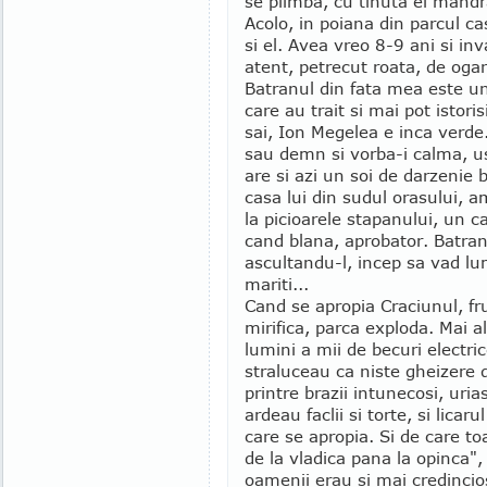
se plimba, cu tinuta ei mandra
Acolo, in poiana din parcul ca
si el. Avea vreo 8-9 ani si in
atent, petrecut roata, de ogari
Batranul din fata mea este un
care au trait si mai pot istori
sai, Ion Megelea e inca verde.
sau demn si vorba-i calma, us
are si azi un soi de darzenie b
casa lui din sudul orasului, a
la picioarele stapanului, un c
cand blana, aprobator. Batran
ascultandu-l, incep sa vad lu
mariti...
Cand se apropia Craciunul, f
mirifica, parca exploda. Mai a
lumini a mii de becuri electric
straluceau ca niste gheizere 
printre brazii intunecosi, uria
ardeau faclii si torte, si licar
care se apropia. Si de care t
de la vladica pana la opinca"
oamenii erau si mai credincios