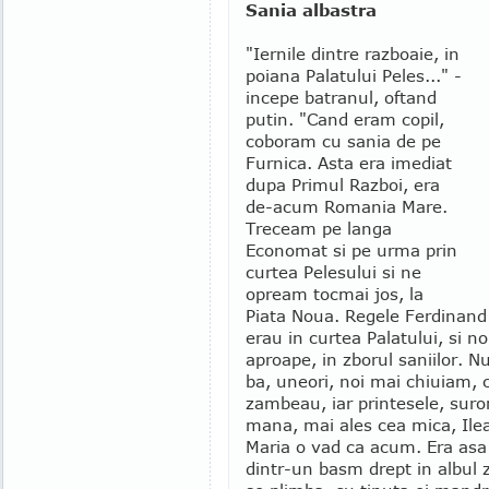
Sania albastra
"Iernile dintre razboaie, in
poiana Palatului Peles..." -
incepe batranul, oftand
putin. "Cand eram copil,
coboram cu sania de pe
Furnica. Asta era imediat
dupa Primul Razboi, era
de-acum Romania Mare.
Treceam pe langa
Economat si pe urma prin
curtea Pelesului si ne
opream tocmai jos, la
Piata Noua. Regele Ferdinand 
erau in curtea Palatului, si n
aproape, in zborul saniilor. 
ba, uneori, noi mai chiuiam, c
zambeau, iar printesele, surori
mana, mai ales cea mica, Ilea
Maria o vad ca acum. Era asa
dintr-un basm drept in albul z