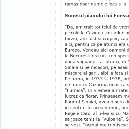
ramas doar numele locului si c
Sunetul pianului lui Enesc
"Da, am trait tot felul de vr
piccolo la Cazinou, mi-aduc a
tarziu, am fost si crupier, ca
aici, pentru ca pe atunci era 
Europa. Veneau aici oameni di
la Bucuresti era un tren speci
doua vagoane. Iar atunci, in 
Sinaia si pe nicadori, pe asasi
miscare al garii, albi la fata si
Pe urma, in 1937 si 1938, am
de munte. Cazarma noastra s-
"Furnica". In vremea armatei,
lucrez ca florar. Prinsesem m
florarul Sinaiei, avea o sera de
in centru. In acea vreme, am
Regele Carol al Ii-lea si cu 
sa joace tenis la "Vulparie". S
sa vezi. Tocmai ma trimisese g