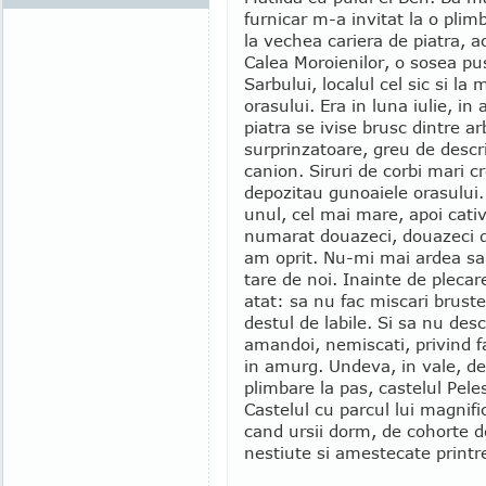
furnicar m-a invitat la o plim
la vechea cariera de piatra, a
Calea Moroienilor, o sosea pu
Sarbului, localul cel sic si l
orasului. Era in luna iulie, in
piatra se ivise brusc dintre arb
surprinzatoare, greu de descr
canion. Siruri de corbi mari c
depozitau gunoaiele orasului. 
unul, cel mai mare, apoi cati
numarat douazeci, douazeci d
am oprit. Nu-mi mai ardea sa
tare de noi. Inainte de plecar
atat: sa nu fac miscari bruste
destul de labile. Si sa nu de
amandoi, nemiscati, privind f
in amurg. Undeva, in vale, de
plimbare la pas, castelul Pel
Castelul cu parcul lui magnifi
cand ursii dorm, de cohorte 
nestiute si amestecate printre t