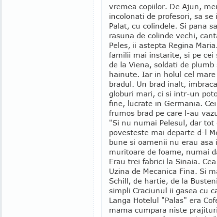
vremea copiilor. De Ajun, me
incolonati de profesori, sa s
Palat, cu colindele. Si pana s
rasuna de colinde vechi, cant
Peles, ii astepta Regina Maria. 
familii mai instarite, si pe ce
de la Viena, soldati de plumb s
hainute. Iar in holul cel mare
bradul. Un brad inalt, imbraca
globuri mari, ci si intr-un pot
fine, lucrate in Germania. Ce
frumos brad pe care l-au vaz
"Si nu numai Pelesul, dar tot
povesteste mai departe d-l Me
bune si oamenii nu erau asa
muritoare de foame, numai da
Erau trei fabrici la Sinaia. 
Uzina de Mecanica Fina. Si mai
Schill, de hartie, de la Busten
simpli Craciunul ii gasea cu c
Langa Hotelul "Palas" era Cof
mama cumpara niste prajitur