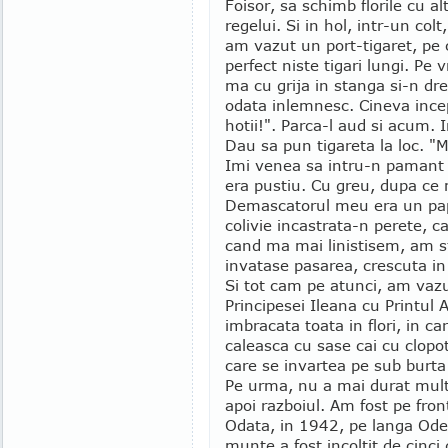
Foisor, sa schimb florile cu a
regelui. Si in hol, intr-un co
am vazut un port-tigaret, pe c
perfect niste tigari lungi. P
ma cu grija in stanga si-n dre
odata inlemnesc. Cineva incep
hotii!". Parca-l aud si acum. I
Dau sa pun tigareta la loc. "Ma
Imi venea sa intru-n pamant de
era pustiu. Cu greu, dupa ce
Demascatorul meu era un pap
colivie incastrata-n perete, c
cand ma mai linistisem, am s
invatase pasarea, crescuta in
Si tot cam pe atunci, am vazu
Principesei Ileana cu Printul
imbracata toata in flori, in ca
caleasca cu sase cai cu clopo
care se invartea pe sub burta c
Pe urma, nu a mai durat mult s
apoi razboiul. Am fost pe fron
Odata, in 1942, pe langa Ode
munte a fost incoltit de cinci 