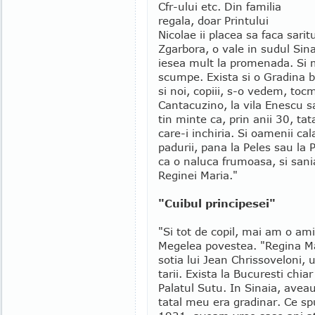
Cfr-ului etc. Din familia
regala, doar Printului
Nicolae ii placea sa faca sarit
Zgarbora, o vale in sudul Sin
iesea mult la promenada. Si m
scumpe. Exista si o Gradina b
si noi, copiii, s-o vedem, to
Cantacuzino, la vila Enescu s
tin minte ca, prin anii 30, ta
care-i inchiria. Si oamenii cala
padurii, pana la Peles sau la 
ca o naluca frumoasa, si sania
Reginei Maria."
"Cuibul principesei"
"Si tot de copil, mai am o ami
Megelea povestea. "Regina M
sotia lui Jean Chrissoveloni, 
tarii. Exista la Bucuresti chi
Palatul Sutu. In Sinaia, aveau
tatal meu era gradinar. Ce s