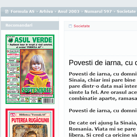
Formula AS
›
Arhiva
›
Anul 2003
›
Numarul 597
›
Societate
Recomandari
Societate
Povesti de iarna, cu 
Povesti de iarna, cu domnit
Sinaia, chiar imi pare bine
pare dintr-o data mai inten
simte la fel. Are orasul ac
combinatie aparte, ramasa 
Povesti de iarna, cu domnit
De cate ori ajung la Sinaia,
Romania. Viata mi se pare 
libera. Si cred ca oricine s