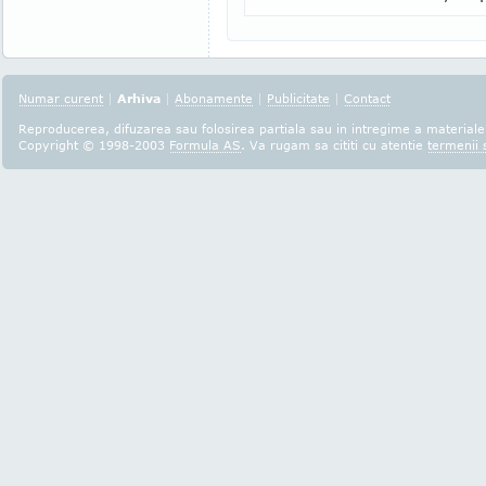
Numar curent
|
Arhiva
|
Abonamente
|
Publicitate
|
Contact
Reproducerea, difuzarea sau folosirea partiala sau in intregime a materialel
Copyright © 1998-2003
Formula AS
. Va rugam sa cititi cu atentie
termenii s