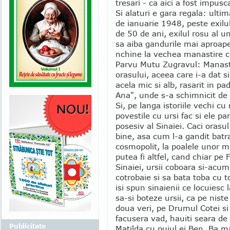
tresari - ca aici a fost impus
Si alaturi e gara regala: ultim
de ianuarie 1948, peste exilul
de 50 de ani, exilul rosu al u
sa aiba gandurile mai aproap
nchine la vechea manastire ca
Parvu Mutu Zugravul: Manasti
orasului, aceea care i-a dat s
acela mic si alb, rasarit in p
Ana", unde s-a schimnicit de c
Si, pe langa istoriile vechi cu
povestile cu ursi fac si ele p
posesiv al Sinaiei. Caci orasu
bine, asa cum l-a gandit batr
cosmopolit, la poalele unor m
putea fi altfel, cand chiar pe F
Sinaiei, ursii coboara si-acu
cotrobaie si sa bata toba cu 
isi spun sinaienii ce locuiesc
sa-si boteze ursii, ca pe nist
doua veri, pe Drumul Cotei si 
facusera vad, hauiti seara de c
Publicitate
Matilda cu puiul ei Ben. Ba m