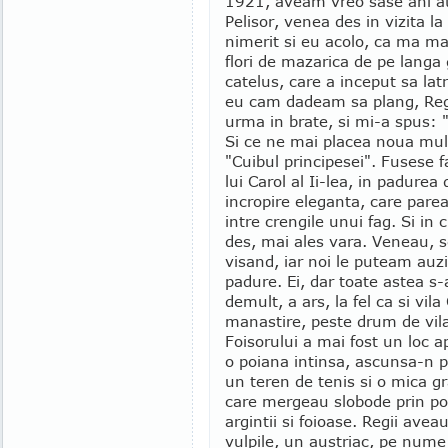
1921, aveam vreo sase ani atu
Pelisor, venea des in vizita
nimerit si eu acolo, ca ma mai
flori de mazarica de pe langa g
catelus, care a inceput sa lat
eu cam dadeam sa plang, Regi
urma in brate, si mi-a spus: 
Si ce ne mai placea noua mul
"Cuibul principesei". Fusese f
lui Carol al Ii-lea, in padurea
incropire eleganta, care pare
intre crengile unui fag. Si in
des, mai ales vara. Veneau, se
visand, iar noi le puteam auz
padure. Ei, dar toate astea s-
demult, a ars, la fel ca si vil
manastire, peste drum de vila
Foisorului a mai fost un loc a
o poiana intinsa, ascunsa-n p
un teren de tenis si o mica g
care mergeau slobode prin poia
argintii si foioase. Regii ave
vulpile, un austriac, pe nume 