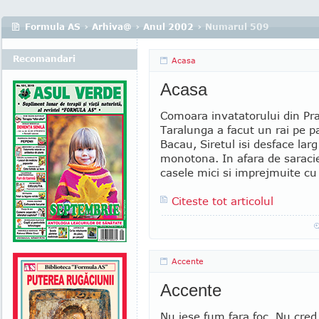
Formula AS
›
Arhiva@
›
Anul 2002
› Numarul 509
Recomandari
Acasa
Acasa
Comoara invatatorului din Pra
Taralunga a facut un rai pe p
Bacau, Siretul isi desface lar
monotona. In afara de saracie,
casele mici si imprejmuite cu 
Citeste tot articolul
Accente
Accente
Nu iese fum fara foc. Nu cre