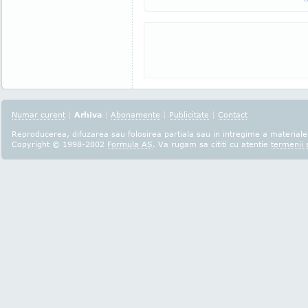
Numar curent
|
Arhiva
|
Abonamente
|
Publicitate
|
Contact
Reproducerea, difuzarea sau folosirea partiala sau in intregime a materialel
Copyright © 1998-2002
Formula AS
. Va rugam sa cititi cu atentie
termenii s