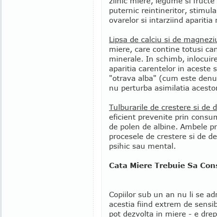
zilnic miere, legume si fruct
puternic reintineritor, stimu
ovarelor si intarziind apariti
Lipsa de calciu si de magnezi
miere, care contine totusi can
minerale. In schimb, inlocuir
aparitia carentelor in aceste
"otrava alba" (cum este den
nu perturba asimilatia acesto
Tulburarile de crestere si de d
eficient prevenite prin consu
de polen de albine. Ambele 
procesele de crestere si de dezv
psihic sau mental.
Cata Miere Trebuie Sa Co
Copiilor sub un an nu li se a
acestia fiind extrem de sensi
pot dezvolta in miere - e drep