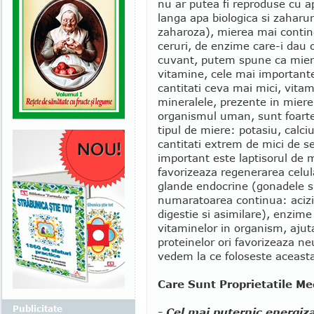
nu ar putea fi reproduse cu ap
langa apa biologica si zaharur
zaharoza), mierea mai contine
ceruri, de enzime care-i dau 
cuvant, putem spune ca mierea
vitamine, cele mai importante
cantitati ceva mai mici, vitami
mineralele, prezente in miere
organismul uman, sunt foarte
tipul de miere: potasiu, calci
cantitati extrem de mici de s
important este laptisorul de 
favorizeaza regenerarea celula
glande endocrine (gonadele si 
numaratoarea continua: acizi 
digestie si asimilare), enzim
vitaminelor in organism, ajuta
proteinelor ori favorizeaza ne
vedem la ce foloseste aceast
Care Sunt Proprietatile Me
Publicitate
- Cel mai puternic energiz