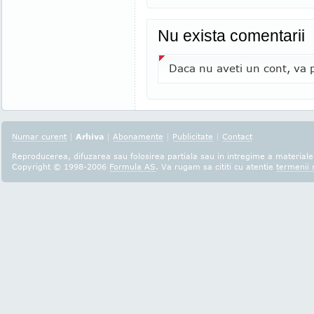
Nu exista comentarii
Daca nu aveti un cont, va p
Numar curent
|
Arhiva
|
Abonamente
|
Publicitate
|
Contact
Reproducerea, difuzarea sau folosirea partiala sau in intregime a materialel
Copyright © 1998-2006
Formula AS
. Va rugam sa cititi cu atentie
termenii s