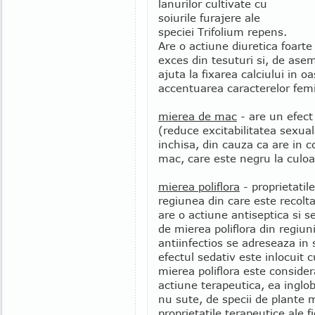
lanurilor cultivate cu
soiurile furajere ale
speciei Trifolium repens.
Are o actiune diuretica foarte
exces din tesuturi si, de ase
ajuta la fixarea calciului in o
accentuarea caracterelor femin
mierea de mac
- are un efect 
(reduce excitabilitatea sexua
inchisa, din cauza ca are in c
mac, care este negru la culoa
mierea poliflora
- proprietatile
regiunea din care este recol
are o actiune antiseptica si 
de mierea poliflora din regiun
antiinfectios se adreseaza in s
efectul sedativ este inlocuit 
mierea poliflora este conside
actiune terapeutica, ea inglo
nu sute, de specii de plante
proprietatile terapeutice ale f