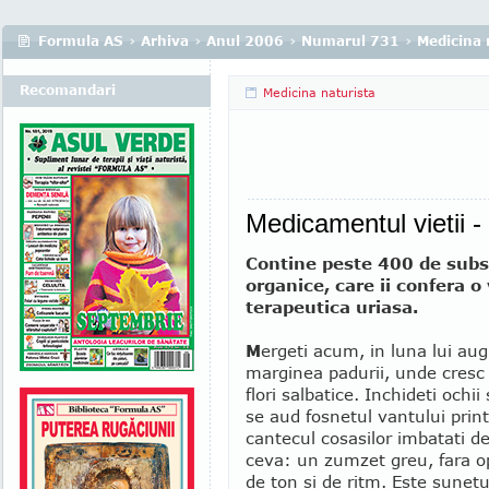
Formula AS
›
Arhiva
›
Anul 2006
›
Numarul 731
›
Medicina 
Recomandari
Medicina naturista
Medicamentul vietii -
Contine peste 400 de sub
organice, care ii confera o
terapeutica uriasa.
M
ergeti acum, in luna lui aug
marginea padurii, unde cresc
flori salbatice. Inchideti ochii 
se aud fosnetul vantului print
cantecul cosasilor imbatati de
ceva: un zumzet greu, fara op
de ton si de ritm. Este sunetu