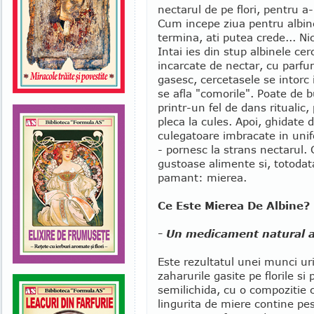
nectarul de pe flori, pentru a
Cum incepe ziua pentru albin
termina, ati putea crede... Ni
Intai ies din stup albinele cer
incarcate de nectar, cu parf
gasesc, cercetasele se intorc 
se afla "comorile". Poate de 
printr-un fel de dans ritualic, 
pleca la cules. Apoi, ghidate d
culegatoare imbracate in unif
- pornesc la strans nectarul. 
gustoase alimente si, totoda
pamant: mierea.
Ce Este Mierea De Albine?
- Un medicament natural a
Este rezultatul unei munci ur
zaharurile gasite pe florile si
semilichida, cu o compozitie
lingurita de miere contine pe