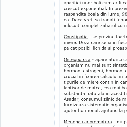
aparitiei unor boli cum ar fi c
crescut exponential. In preze
raspandita boala din lume, 98
ea. Daca vreti sa franati fen
inlocuiti complet zaharul cu 
Constipatia
- se previne foart
miere. Doza care se ia in fiec
pe cat posibil lichida si proas
Osteoporoza
- apare atunci c
organism nu mai sunt sintetiza
hormoni estrogeni, hormoni c
crucial in fixarea calciului in
tipurile de miere contin in can
laptisor de matca, cea mai b
substanta naturala in acest t
Asadar, consumul zilnic de m
furnizeaza sistematic organi
ajutor hormonal, ajutand la p
Menopauza prematura
- nu p