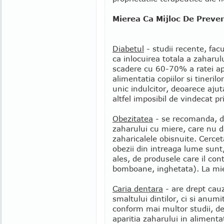
Mierea Ca Mijloc De Preven
Diabetul
- studii recente, facu
ca inlocuirea totala a zaharul
scadere cu 60-70% a ratei apar
alimentatia copiilor si tineril
unic indulcitor, deoarece ajut
altfel imposibil de vindecat pr
Obezitatea
- se recomanda, d
zaharului cu miere, care nu 
zaharicalele obisnuite. Cerce
obezii din intreaga lume sunt
ales, de produsele care il conti
bomboane, inghetata). La mi
Caria dentara
- are drept cauz
smaltului dintilor, ci si anum
conform mai multor studii, d
aparitia zaharului in alimenta