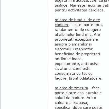
bogata in fructoza. Are, ca si
psihice. Mai este recomandata
pentru activitatea cardiaca.
mierea de brad si de alte
conifere
- este foarte rara,
randamentul de culegere
al albinelor fiind mic. Are
proprietati exceptionale
asupra plamanilor si
sistemului respirator,
beneficiind de proprietati
antiinfectioase,
expectorante, antitusive
si, atunci cand este
consumata cu tot cu
fagure, bronhodilatatoare.
mierea de zmeura
- face
parte dintre asa-numitele
soiuri de padure. Are o
culoare albicioasa,
specifica, dupa care poate