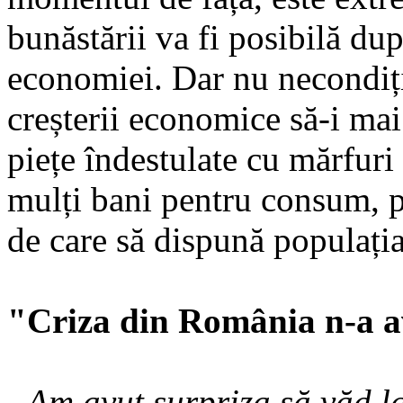
bunăstării va fi po­­sibilă d
eco­no­miei. Dar nu ne­condiț
creșterii eco­nomice să-i mai
piețe îndestulate cu mărfuri
mulți bani pentru consum, 
de care să dispună populația
"Criza din România n-a av
- Am avut surpriza să văd la