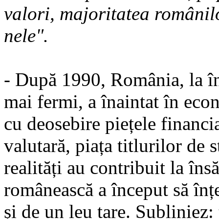
valori, ma­jo­ritatea români
nele".
- După 1990, România, la în
mai fermi, a înaintat în eco
cu deosebire piețele financia
valutară, piața titlu­rilor de 
realități au contribuit la în­
româ­neas­că a în­ceput să înț
și de un leu ta­re. Su­bli­niez