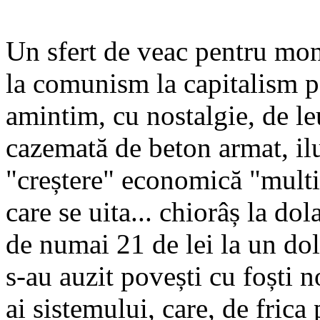
Un sfert de veac pentru moned
la comunism la capitalism p
amintim, cu nostalgie, de leu
cazemată de beton armat, ilus
"creștere" eco­nomică "mul­ti
care se uita... chio­râș la dol
de numai 21 de lei la un dol
s-au auzit povești cu foști n
ai sistemului, care, de fric