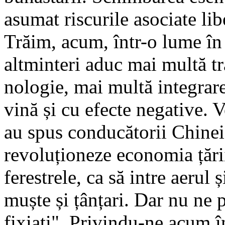
asumat riscu­rile asociate lib
Trăim, acum, într-o lume în 
alt­minteri aduc mai multă t
nologie, mai multă integrar
vină și cu efecte negative. V
au spus conducătorii Chinei
revoluționeze economia țări
ferestrele, ca să intre ae­rul 
muște și țânțari. Dar nu ne
fixiați". Privindu-ne acum î