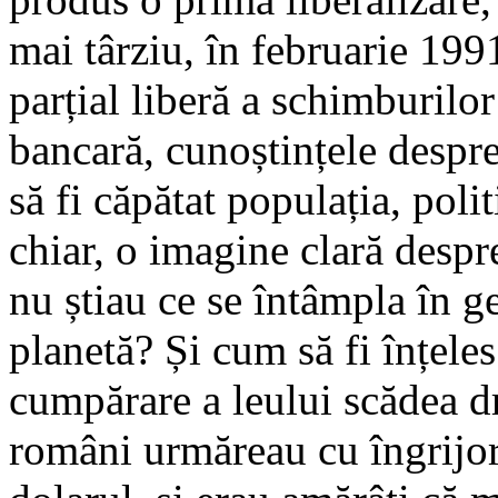
mai târziu, în februa­rie 199
parțial liberă a schim­burilo
bancară, cu­noș­tințele desp
să fi că­pătat populația, polit
chiar, o imagine clară despr
nu știau ce se întâmpla în ge
planetă? Și cum să fi înțeles
cumpărare a leului scădea 
români urmăreau cu îngrijora