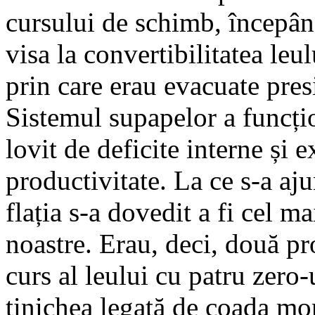
cursului de schimb, începân
visa la convertibilitatea leu
prin care erau evacuate pre­­
Sistemul supa­pelor a func­ți
lovit de defi­cite interne și 
pro­duc­tivitate. La ce s-a aju
flația s-a dovedit a fi cel 
noastre. Erau, deci, două pr
curs al le­u­lui cu patru zero
ti­nichea legată de coada mo­