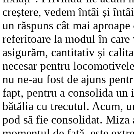
creștere, vedem întâi și întâ
un răspuns cât mai aproape d
referitoare la modul în care
asi­gu­răm, cantitativ și calit
necesar pen­tru locomotivele
nu ne-au fost de ajuns pentr
fapt, pentru a consolida un i
bătălia cu trecutul. Acum, ur
pod să fie consolidat. Miza 
momentul de față, es­te extr