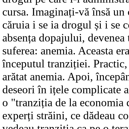
cursa. Imaginați-vă însă un 
căruia i se ia drogul și i se 
absența do­pa­jului, devenea
suferea: anemia. Aceasta era
începutul tranziției. Practic, 
arătat anemia. Apoi, începâ
deseori în ițele compli­cate 
o "tran­ziția de la economia
experți străini, ce dădeau co
vedeau tranziția ca pe o tera