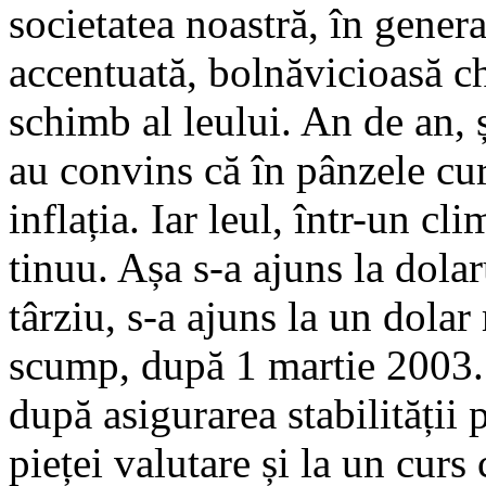
societatea noastră, în general
accentuată, bolnăvicioasă chi
schimb al leului. An de an, și
au convins că în pân­zele cur
inflația. Iar leul, într-un cli
tinuu. Așa s-a ajuns la dolar
târziu, s-a ajuns la un dola
scump, după 1 martie 2003.
după asigu­rarea stabilității p
pieței valutare și la un curs 