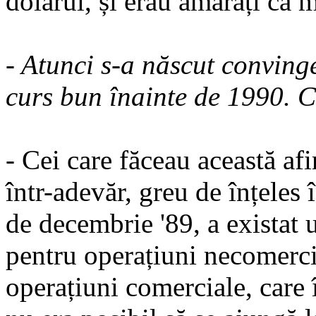
dolarul, și erau amărâți că 
- Atunci s-a născut conving
curs bun înainte de 1990. C
- Cei care făceau această af
într-adevăr, greu de înțeles 
de decembrie '89, a existat un
pentru operațiuni necomercia
operațiuni comerciale, care î