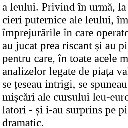
a leu­lui. Pri­vind în urmă, la
cieri pu­ternice ale leului, 
împrejurările în care operato
au jucat prea riscant și au p
pentru care, în toate acele 
ana­lizelor legate de piața va
se țe­seau intrigi, se spu­ne
mișcări ale cursu­lui leu-eur
latori - și i-au surprins pe pi
dramatic.