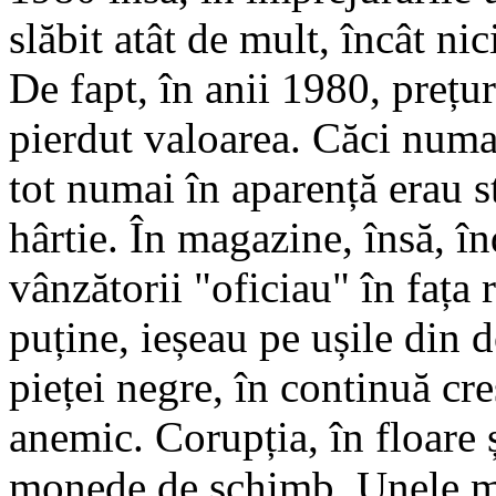
slăbit atât de mult, încât nic
De fapt, în anii 1980, pre­țuri
pierdut valoarea. Căci numa
tot numai în aparență erau st
hârtie. În magazine, însă, î
vânzătorii "oficiau" în fața 
pu­ține, ieșeau pe ușile din 
pieței negre, în continuă cre
anemic. Corupția, în floare ș
monede de schimb. Unele măr