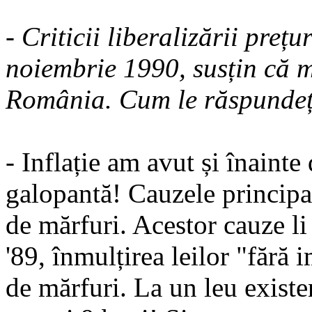
- Criticii liberalizării preț
noiembrie 1990, susțin că m
România. Cum le răspundeț
- Inflație am avut și înainte 
galopantă! Cauzele principal
de mărfuri. Acestor cauze l
'89, înmulțirea leilor "fără 
de mărfuri. La un leu existe