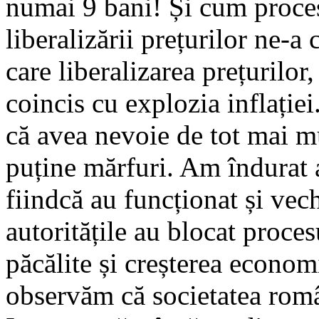
numai 9 bani! Și cum pro­­ce­
liberalizării prețu­ri­lor ne-
care libera­li­zarea prețuril
coin­cis cu explozia inflației
că avea nevoie de tot mai mu
puține mărfuri. Am îndurat a
fiindcă au funcționat și vec
autoritățile au blocat procesu
păcălite și creșterea economi
observăm că societatea român