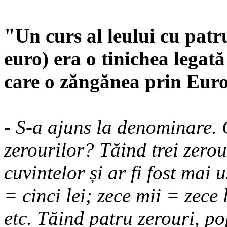
"Un curs al leului cu patru
euro) era o tinichea legat
care o zăngănea prin Eur
- S-a ajuns la denominare. 
zerourilor? Tăind trei zerou
cuvintelor și ar fi fost mai u
= cinci lei; zece mii = zece 
etc. Tăind patru ze­ro­uri, 