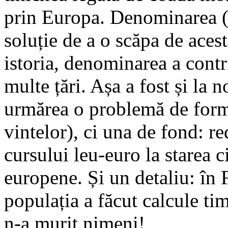
prin Europa. Deno­mi­narea (
soluție de a o scăpa de aces
is­to­ria, denominarea a contri
multe țări. Așa a fost și la 
ur­mărea o problemă de formă
vintelor), ci una de fond: red
cursului leu-euro la starea ci
europene. Și un detaliu: în 
populația a făcut calcule ti
n-a murit nimeni!