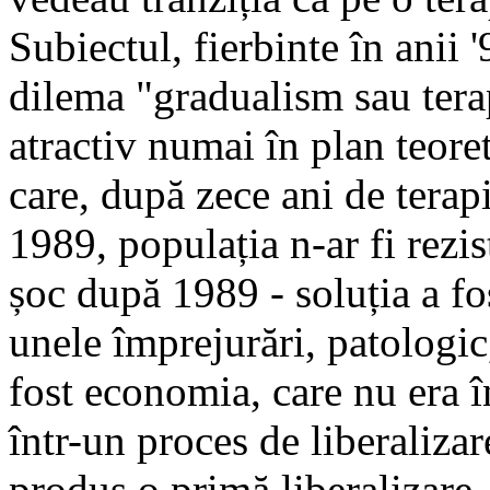
Subiectul, fierbinte în anii
dilema "gra­dua­lism sau tera
atractiv nu­mai în plan teoret
care, după zece ani de terap
1989, populația n-ar fi rezis
șoc după 1989 - soluția a fos
unele împrejurări, patologic,
fost economia, care nu era în
într-un proces de liberaliza
produs o primă liberalizare, p