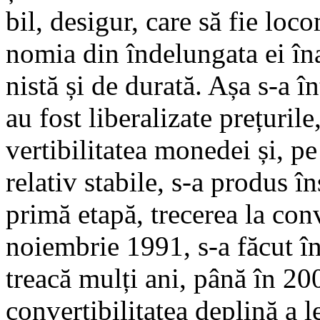
bil, desigur, care să fie loco
nomia din îndelun­gata ei îna­
nis­tă și de durată. Așa s-a în
au fost libe­ra­li­zate prețuril
vertibilitatea mo­nedei și, 
relativ stabile, s-a produs în­
primă etapă, trecerea la conver
noiem­brie 1991, s-a făcut în
trea­că mulți ani, până în 2
con­vertibilitatea deplină a l